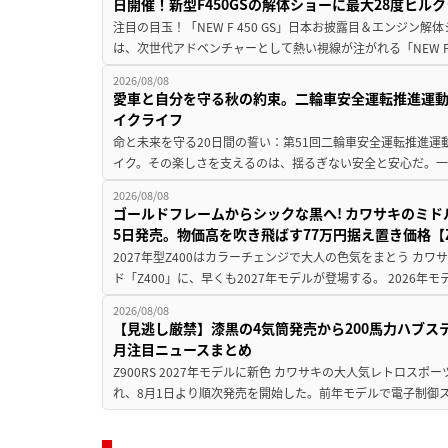
日開催！新型F450GSの解体ショーに最大28度ヒル
注目の目玉！「NEW F 450 GS」日本お披露目＆エンジン
は、次世代アドベンチャーとして熱い視線が注がれる「NEW F 45
2026/08/08
愛車と自分を守る秋の約束。二輪車安全運転推進運
イクライフ
命と未来を守る20日間の誓い：第51回二輪車安全運転推進運
イク。その楽しさを支えるのは、揺るぎない安全と安心だ。一般
2026/08/08
ゴールドフレームからシックな黒へ! カワサキのミド
5日発売。物価高を吹き飛ばす77万円据え置き価格【Z
2027年型Z400はカラーチェンジで大人の色気をまとう カ
ド「Z400」に、早くも2027年モデルが登場する。 2026年
2026/08/08
【見逃し厳禁】漆黒の4気筒発売から200馬力ハブス
月注目ニュースまとめ
Z900RS 2027年モデルに新色 カワサキの大人気レトロスポー
れ、8月1日より順次発売を開始した。前年モデルで電子制御ス