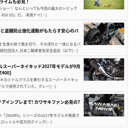
クライムも必見！
解体ショー！ なんといっても今回の最大のトピック
0 GS」だ。 本国ドイ[…]
動と盗難防止強化運動がもたらす安心のバ
動 生身の体で風を切り、その流れと一体になるバ
社団法人 日本二輪車普及安全協会（以下[…]
ルスーパーネイキッド2027年モデルが9月
400】
ワサキのミドルクラスを牽引するスーパーネイキッ
モデルで採用されていた、グレー[…]
テアインプレまで! カワサキファン必見の7
ツ「Z900RS」シリーズの2027年モデルが発表さ
ロットルや双方向クイック[…]