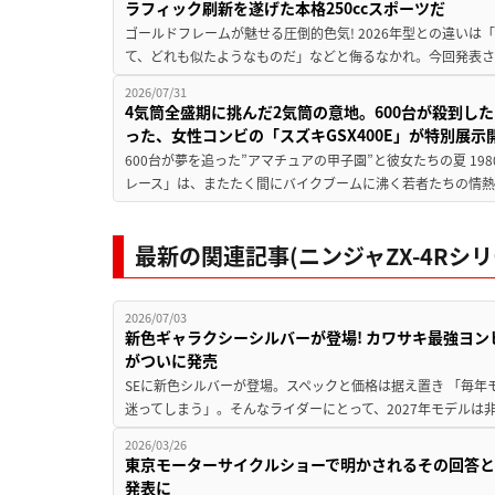
ラフィック刷新を遂げた本格250ccスポーツだ
ゴールドフレームが魅せる圧倒的色気! 2026年型との違いは「
て、どれも似たようなものだ」などと侮るなかれ。今回発表されたカ
2026/07/31
4気筒全盛期に挑んだ2気筒の意地。600台が殺到し
った、女性コンビの「スズキGSX400E」が特別展示
600台が夢を追った”アマチュアの甲子園”と彼女たちの夏 19
レース」は、またたく間にバイクブームに沸く若者たちの情熱の
最新の関連記事(ニンジャZX-4Rシリ
2026/07/03
新色ギャラクシーシルバーが登場! カワサキ最強ヨンヒャク「
がついに発売
SEに新色シルバーが登場。スペックと価格は据え置き 「毎
迷ってしまう」。そんなライダーにとって、2027年モデルは非
2026/03/26
東京モーターサイクルショーで明かされるその回答とは
発表に