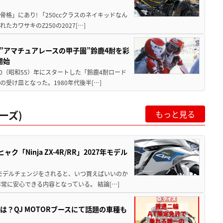
骨格」にあり! 「250ccクラスのネイキッドなん
ワサキのZ250の2027[…]
た”アマチュアレースの甲子園”鈴鹿4耐を彩
開始
80（昭和55）年にスタートした「鈴鹿4耐ロード
受け皿となった。1980年代後半[…]
ーズ)
もっと見る
Ninja ZX-4R/RR」2027年モデル
年モデルチェンジをされると、いつ買えばいいのか
常に安心できる内容となっている。 結論[…]
？QJ MOTORブースにて話題の車種も