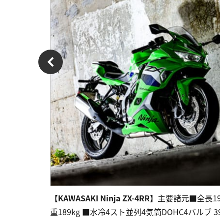
【KAWASAKI Ninja ZX-4RR】
主要諸元■全長1990
重189kg ■水冷4スト並列4気筒DOHC4バルブ 399cc