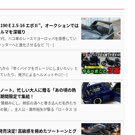
 E 2.5-16 エボⅡ”。オークションでは
クルマを深堀り
80年代、ハコ車のレースでヨーロッパを席巻してい
5リッターへと進化させるなど「[…]
と疲れから「早くバイクをガレージにしまいたい」と
ていたり、発汗によるヘルメットやジ[…]
トノート。忙しい大人に贈る「あの頃の熱
に期間限定で集結！
を鷲掴みにし、熱狂の渦へと巻き込んだ名作たち
の狼』。主人公・風吹裕矢が駆る「ロータス ヨ
5に発売決定! 高級感を極めたツートーンとグ