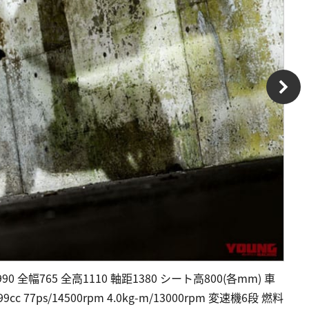
 全幅765 全高1110 軸距1380 シート高800(各mm) 車
 77ps/14500rpm 4.0kg-m/13000rpm 変速機6段 燃料