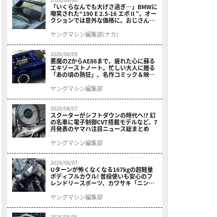
「いくらなんでも大げさ過ぎ…」BMWに
嘲笑された“190 E 2.5-16 エボⅡ”。オー
クションでは意外な価格に。おじさん達
が少年だった頃の憧れのクルマを深堀り
ヤングマシン編集部(ナカ)
2026/08/05
悪魔のZからAE86まで、疲れた心に蘇る
エキゾーストノート。忙しい大人に贈る
「あの頃の熱狂」、名作コミック＆映画
の愛機たちが東京駅地下に期間限定で集
結！
ヤングマシン編集部
2026/08/07
スクーターがシフトダウンの時代へ!? 幻
の名車に電子制御CVT搭載モデルなど、7
月発表のヤマハ注目ニュース総まとめ
ヤングマシン編集部
2026/08/07
Uターンが怖くなくなる167kgの超軽量
ボディフルカウル! 普段使いも安心のフ
レンドリースポーツ、カワサキ「ニンジ
ャ400」2027モデルが価格据え置きで
9/5発売
ヤングマシン編集部
2026/08/06