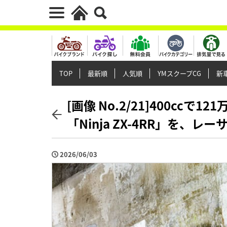
TOP
最新順
人気順
YMスクープCG
新車
[画像 No.2/21]400ccで
「Ninja ZX-4RR」を
2026/06/03