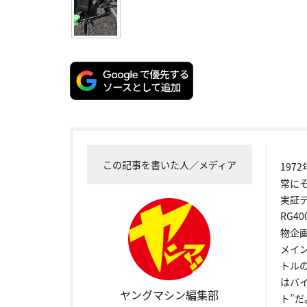
この記事を書いた人／メディア
19
常に
実証
RG4
物企
メイ
トル
はバ
ヤングマシン編集部
ト”だ