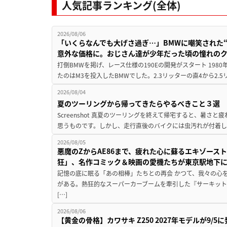
人気記事ランキング(全体)
2026/08/06
「いくらなんでも大げさ過ぎ…」BMWに嘲笑された“190
意外な価格に。おじさん達が少年だった頃の憧れの
打倒BMWを掲げ、レース仕様の190Eの開発がスタート 19
たのはM3を投入したBMWでした。2.3リッターの直4から2.
2026/08/04
夏のツーリングから帰ってきたらやるべきこと３選
Screenshot 真夏のツーリングを終えて帰宅すると、暑さ
思うものです。しかし、走行直後のバイクには虫汚れが付着し
2026/08/05
悪魔のZからAE86まで、疲れた心に蘇るエキゾース
狂」、名作コミック＆映画の愛機たちが東京駅地下
記憶の底に眠る「あの相棒」たちとの再会 かつて、我々の心
がある。熱狂的なスーパーカーブームを牽引した『サーキット
[…]
2026/08/06
【黄金の骨格】カワサキ Z250 2027年モデルが9/