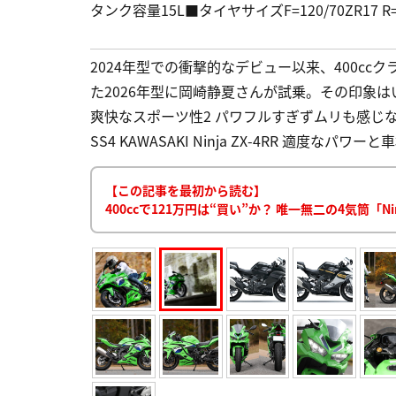
タンク容量15L■タイヤサイズF=120/70ZR17 R
2024年型での衝撃的なデビュー以来、400cc
た2026年型に岡崎静夏さんが試乗。その印象はい
爽快なスポーツ性2 パワフルすぎずムリも感じ
SS4 KAWASAKI Ninja ZX-4RR 適度なパ
【この記事を最初から読む】
400ccで121万円は“買い”か？ 唯一無二の4気筒「