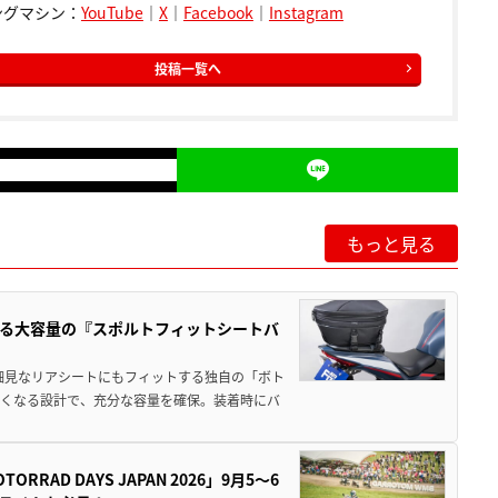
ングマシン：
YouTube
｜
X
｜
Facebook
｜
Instagram
投稿一覧へ
もっと見る
る大容量の『スポルトフィットシートバ
細見なリアシートにもフィットする独自の「ボト
広くなる設計で、充分な容量を確保。装着時にバ
AD DAYS JAPAN 2026」9月5〜6