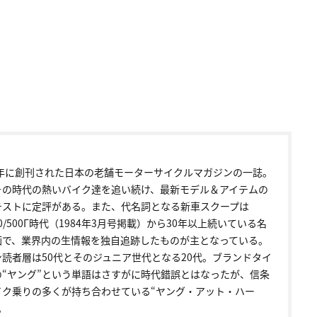
72年に創刊された日本の老舗モーターサイクルマガジンの一誌。
その時代の熱いバイク達を追い続け、最新モデル＆アイテムの
テストに定評がある。また、代名詞となる新車スクープは
00/500Γ時代（1984年3月号掲載）から30年以上続いている名
画で、業界内の生情報を独自追跡したものが主となっている。
ン読者層は50代とそのジュニア世代となる20代。ブランドタイ
の“ヤング”という単語はさすがに時代錯誤とはなったが、信条
イク乗りの多くが持ち合わせている“ヤング・アット・ハー
。