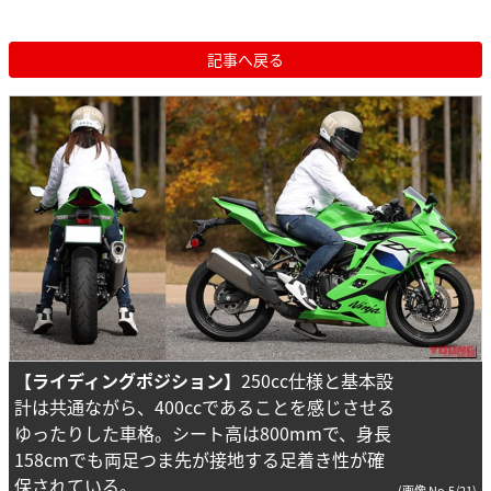
記事へ戻る
【ライディングポジション】
250cc仕様と基本設
計は共通ながら、400ccであることを感じさせる
ゆったりした車格。シート高は800mmで、身長
158cmでも両足つま先が接地する足着き性が確
保されている。
(画像 No.5/21)