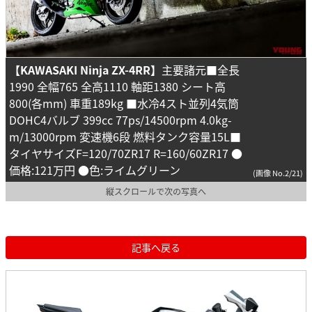
【KAWASAKI Ninja ZX-4RR】
主要諸元■全長
1990 全幅765 全高1110 軸距1380 シート高
800(各mm) 車重189kg ■水冷4スト並列4気筒
DOHC4バルブ 399cc 77ps/14500rpm 4.0kg-
m/13000rpm 変速機6段 燃料タンク容量15L■
タイヤサイズF=120/70ZR17 R=160/60ZR17 ●
価格:121万円 ●色:ライムグリーン
(画像 No.2/21)
縦スクロールで次の写真へ
記事へ戻る