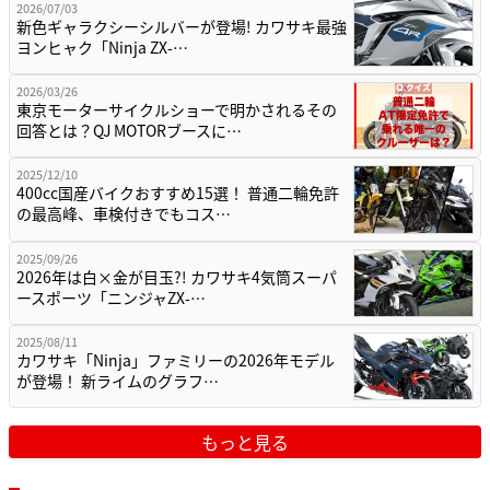
2026/07/03
新色ギャラクシーシルバーが登場! カワサキ最強
ヨンヒャク「Ninja ZX-…
2026/03/26
東京モーターサイクルショーで明かされるその
回答とは？QJ MOTORブースに…
2025/12/10
400cc国産バイクおすすめ15選！ 普通二輪免許
の最高峰、車検付きでもコス…
2025/09/26
2026年は白×金が目玉?! カワサキ4気筒スーパ
ースポーツ「ニンジャZX-…
2025/08/11
カワサキ「Ninja」ファミリーの2026年モデル
が登場！ 新ライムのグラフ…
もっと見る