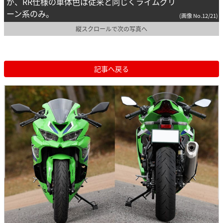
が、RR仕様の車体色は従来と同じくライムグリ
ーン系のみ。
(画像 No.12/21)
縦スクロールで次の写真へ
記事へ戻る