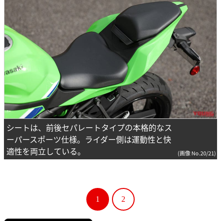
シートは、前後セパレートタイプの本格的なス
ーパースポーツ仕様。ライダー側は運動性と快
適性を両立している。
(画像 No.20/21)
1
2