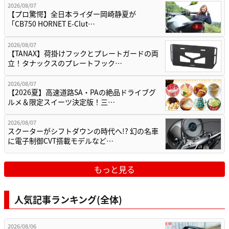
2026/08/07
【プロ驚愕】全日本ライダー岡崎静夏が
「CB750 HORNET E-Clut…
2026/08/07
【TANAX】荷掛けフックとプレートガードの両
立！タナックスのプレートフック…
2026/08/07
【2026夏】高速道路SA・PAの絶品ドライブグ
ルメ＆限定スイーツ決定版！三…
2026/08/07
スクーターがシフトダウンの時代へ!? 幻の名車
に電子制御CVT搭載モデルなど…
もっと見る
人気記事ランキング(全体)
2026/08/06