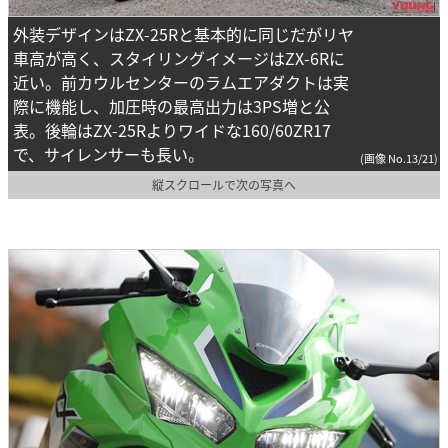
外装デザインはZX-25Rと基本的に同じだがリヤ
車高が高く、スタイリングイメージはZX-6Rに
近い。前カウルセンターのラムエアダクトは実
際に機能し、加圧時の最高出力は3PS増と公
表。後輪はZX-25Rよりワイドな160/60ZR17
で、サイレンサーも長い。
(画像 No.13/21)
縦スクロールで次の写真へ