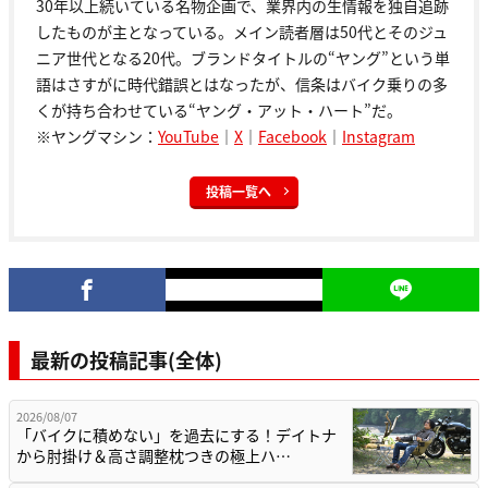
30年以上続いている名物企画で、業界内の生情報を独自追跡
したものが主となっている。メイン読者層は50代とそのジュ
ニア世代となる20代。ブランドタイトルの“ヤング”という単
語はさすがに時代錯誤とはなったが、信条はバイク乗りの多
くが持ち合わせている“ヤング・アット・ハート”だ。
※ヤングマシン：
YouTube
｜
X
｜
Facebook
｜
Instagram
投稿一覧へ
最新の投稿記事(全体)
2026/08/07
「バイクに積めない」を過去にする！デイトナ
から肘掛け＆高さ調整枕つきの極上ハ…