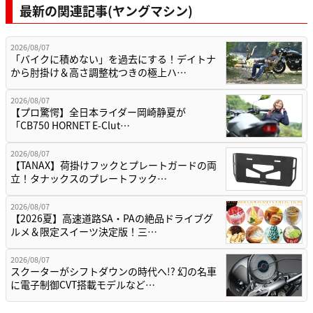
最新の関連記事(ヤングマシン)
2026/08/07
「バイクに積めない」を過去にする！デイトナ
から肘掛け＆高さ調整枕つきの極上ハ…
2026/08/07
【プロ驚愕】全日本ライダー岡崎静夏が
「CB750 HORNET E-Clut…
2026/08/07
【TANAX】荷掛けフックとプレートガードの両
立！タナックスのプレートフック…
2026/08/07
【2026夏】高速道路SA・PAの絶品ドライブグ
ルメ＆限定スイーツ決定版！三…
2026/08/07
スクーターがシフトダウンの時代へ!? 幻の名車
に電子制御CVT搭載モデルなど…