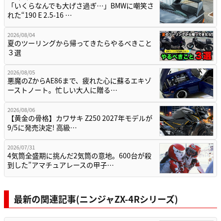
「いくらなんでも大げさ過ぎ…」BMWに嘲笑さ
れた“190 E 2.5-16 …
2026/08/04
夏のツーリングから帰ってきたらやるべきこと
３選
2026/08/05
悪魔のZからAE86まで、疲れた心に蘇るエキゾ
ーストノート。忙しい大人に贈る…
2026/08/06
【黄金の骨格】カワサキ Z250 2027年モデルが
9/5に発売決定! 高級…
2026/07/31
4気筒全盛期に挑んだ2気筒の意地。600台が殺
到した”アマチュアレースの甲子…
最新の関連記事(ニンジャZX-4Rシリーズ)