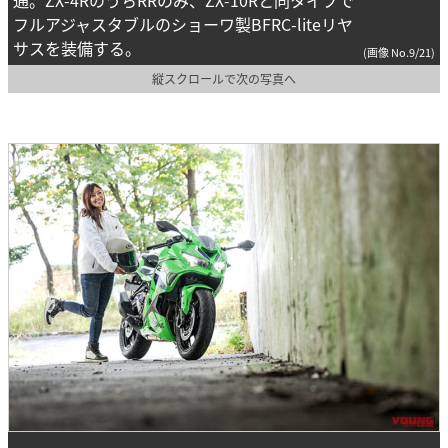
通。ZX-4RのうちRRのみ、ZX-10Rと同タイプで
フルアジャスタブルのショーワ製BFRC-liteリヤ
サスを装備する。
(画像 No.9/21)
縦スクロールで次の写真へ