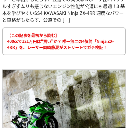
ルすぎずムリも感じないエンジン性能が公道にも最適！3 基
本を学びやすいSS4 KAWASAKI Ninja ZX-4RR 適度なパワー
と車格がもたらす、公道での […]
【この記事を最初から読む】
400ccで121万円は“買い”か？ 唯一無二の4気筒「Ninja ZX-
4RR」を、レーサー岡崎静夏がストリートでガチ検証！