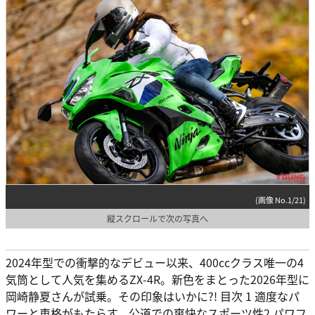
(画像 No.1/21)
縦スクロールで次の写真へ
2024年型での衝撃的なデビュー以来、400ccクラス唯一の4
気筒として人気を集めるZX-4R。新色をまとった2026年型に
岡崎静夏さんが試乗。その印象はいかに?! 目次 1 適度なパ
ワーと車格がもたらす、公道での爽快なスポーツ性2 パワフ