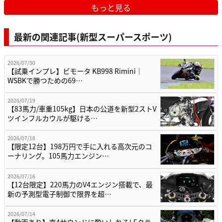
もっと見る
最新の関連記事(新型スーパースポーツ)
2026/07/30
【試乗インプレ】ビモータ KB998 Rimini｜
WSBKで勝つための69…
2026/07/19
【83馬力/車重105kg】日本の公道を新型2ストV
ツインフルカウルが駆ける…
2026/07/18
【限定12台】198万円で手に入れる高次元のコ
ーナリング。105馬力エンジン…
2026/07/16
【12台限定】220馬力のV4エンジン搭載で、最
新の予測型電子制御で限界を超…
2026/07/14
【動画あり】直4サウンドに酔いしれろ! Eクラ