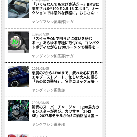
「いくらなんでも大げさ過ぎ…」BMWに
嘲笑された“190 E 2.5-16 エボⅡ”。オー
クションでは意外な価格に。おじさん達
が少年だった頃の憧れのクルマを深堀り
ヤングマシン編集部(ナカ)
2026/07/29
「スイッチONで明らかに違いを感じ
る…」あらゆる車種に取付OK。コンパク
トボディながら1700ルーメンで視界を確
保する［デイトナ・LEDフォグランプユ
ニット プレシャスレイ スモール］
ヤングマシン編集部(ナカ)
2026/08/05
悪魔のZからAE86まで、疲れた心に蘇る
エキゾーストノート。忙しい大人に贈る
「あの頃の熱狂」、名作コミック＆映画
の愛機たちが東京駅地下に期間限定で集
結！
ヤングマシン編集部
2026/08/05
驚異のスーパーチャージャー! 200馬力の
モンスターが再び。カワサキ「Z H2
SE」2027年モデルが9/5に価格据え置き
で発売
ヤングマシン編集部
2026/07/31