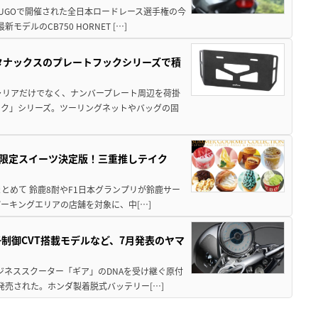
SUGOで開催された全日本ロードレース選手権の今
ルのCB750 HORNET […]
！タナックスのプレートフックシリーズで積
ャリアだけでなく、ナンバープレート周辺を荷掛
ック」シリーズ。ツーリングネットやバッグの固
メ＆限定スイーツ決定版！三重推しテイク
もまとめて 鈴鹿8耐やF1日本グランプリが鈴鹿サー
ーキングエリアの店舗を対象に、中[…]
子制御CVT搭載モデルなど、7月発表のヤマ
ジネススクーター「ギア」のDNAを受け継ぐ原付
発売された。ホンダ製着脱式バッテリー[…]