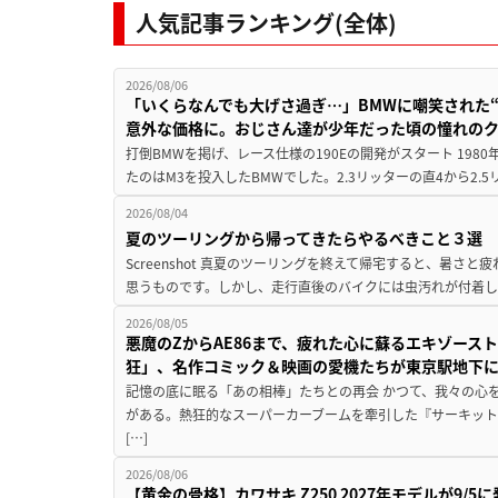
人気記事ランキング(全体)
2026/08/06
「いくらなんでも大げさ過ぎ…」BMWに嘲笑された“190
意外な価格に。おじさん達が少年だった頃の憧れの
打倒BMWを掲げ、レース仕様の190Eの開発がスタート 19
たのはM3を投入したBMWでした。2.3リッターの直4から2.
2026/08/04
夏のツーリングから帰ってきたらやるべきこと３選
Screenshot 真夏のツーリングを終えて帰宅すると、暑さ
思うものです。しかし、走行直後のバイクには虫汚れが付着し
2026/08/05
悪魔のZからAE86まで、疲れた心に蘇るエキゾース
狂」、名作コミック＆映画の愛機たちが東京駅地下
記憶の底に眠る「あの相棒」たちとの再会 かつて、我々の心
がある。熱狂的なスーパーカーブームを牽引した『サーキット
[…]
2026/08/06
【黄金の骨格】カワサキ Z250 2027年モデルが9/