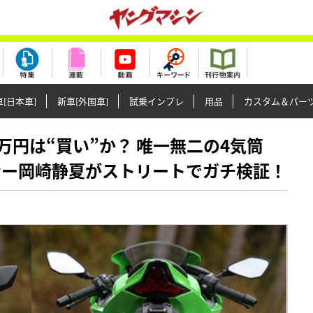
[日本車]
新車[外国車]
試乗インプレ
用品
カスタム＆パー
で121万円は“買い”か？ 唯一無二の4気筒
、レーサー岡崎静夏がストリートでガチ検証！