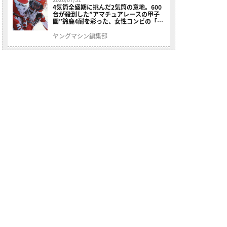
4気筒全盛期に挑んだ2気筒の意地。600
台が殺到した”アマチュアレースの甲子
園”鈴鹿4耐を彩った、女性コンビの「ス
ズキGSX400E」が特別展示開始
ヤングマシン編集部