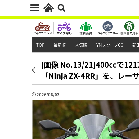
TOP
最新順
人気順
YMスクープCG
新車
[画像 No.13/21]400cc
「Ninja ZX-4RR」を
2026/06/03