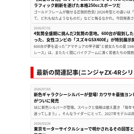
ラフィック刷新を遂げた本格250ccスポーツだ
ゴールドフレームが魅せる圧倒的色気! 2026年型との違いは「
て、どれも似たようなものだ」などと侮るなかれ。今回発表されたカ
2026/07/31
4気筒全盛期に挑んだ2気筒の意地。600台が殺到し
った、女性コンビの「スズキGSX400E」が特別展示
600台が夢を追った”アマチュアの甲子園”と彼女たちの夏 19
レース」は、またたく間にバイクブームに沸く若者たちの情熱の
最新の関連記事(ニンジャZX-4Rシリ
2026/07/03
新色ギャラクシーシルバーが登場! カワサキ最強ヨンヒャク「
がついに発売
SEに新色シルバーが登場。スペックと価格は据え置き 「毎
迷ってしまう」。そんなライダーにとって、2027年モデルは非
2026/03/26
東京モーターサイクルショーで明かされるその回答とは