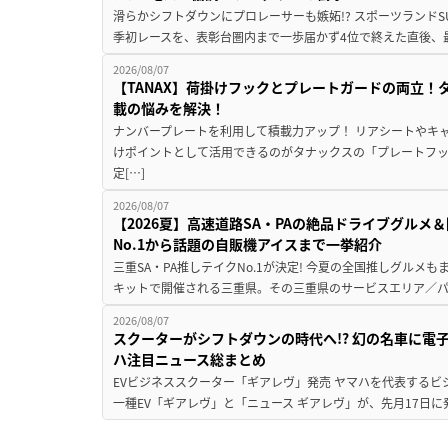
滑らかシフトダウンにプロレーサーも嫉妬!? スポーツランド
季初レースを、表彰台圏内まで一歩届かず4位で終えた直後、最新モデ
2026/08/07
【TANAX】荷掛けフックとプレートガードの両立
載の悩みを解決！
ナンバープレートを利用して積載力アップ！ リアシートやキ
けポイントとして活用できるのがタナックスの「プレートフ
定[…]
2026/08/07
【2026夏】高速道路SA・PAの絶品ドライブグル
No.1から話題の自販機アイスまで一挙紹介
三重SA・PA推しテイクNo.1が決定! 今夏の全国推しグルメ
キットで開催される三重県。その三重県のサービスエリア／パ
2026/08/07
スクーターがシフトダウンの時代へ!? 幻の名車に電
ハ注目ニュース総まとめ
EVビジネススクーター「ギアレヴ」発売 ヤマハを代表するビ
一種EV「ギアレヴ」と「ニュース ギアレヴ」が、先月17日に