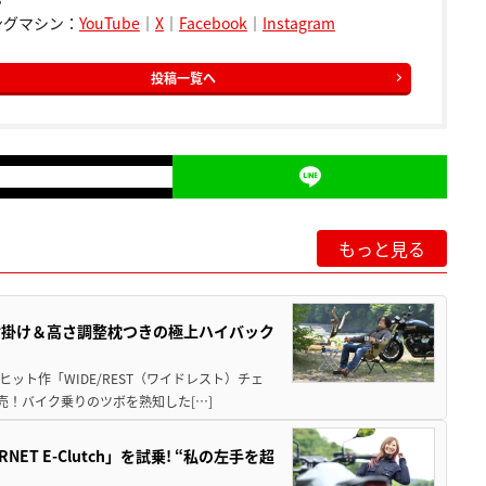
ングマシン：
YouTube
｜
X
｜
Facebook
｜
Instagram
投稿一覧へ
もっと見る
肘掛け＆高さ調整枕つきの極上ハイバック
ット作「WIDE/REST（ワイドレスト）チェ
発売！バイク乗りのツボを熟知した[…]
T E-Clutch」を試乗! “私の左手を超