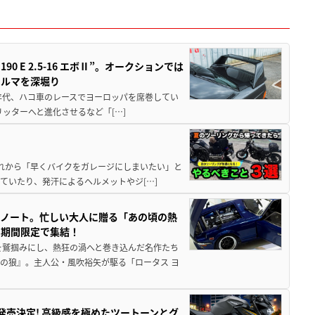
 E 2.5-16 エボⅡ”。オークションでは
クルマを深堀り
80年代、ハコ車のレースでヨーロッパを席巻してい
5リッターへと進化させるなど「[…]
と疲れから「早くバイクをガレージにしまいたい」と
ていたり、発汗によるヘルメットやジ[…]
トノート。忙しい大人に贈る「あの頃の熱
に期間限定で集結！
を鷲掴みにし、熱狂の渦へと巻き込んだ名作たち
の狼』。主人公・風吹裕矢が駆る「ロータス ヨ
5に発売決定! 高級感を極めたツートーンとグ