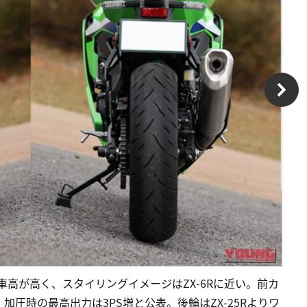
ヤ車高が高く、スタイリングイメージはZX-6Rに近い。前カ
圧時の最高出力は3PS増と公表。後輪はZX-25Rよりワ