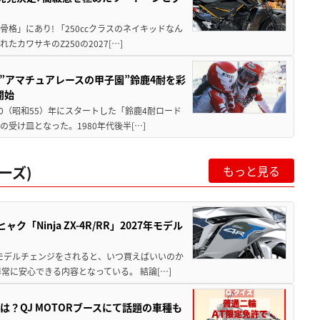
骨格」にあり! 「250ccクラスのネイキッドなん
ワサキのZ250の2027[…]
た”アマチュアレースの甲子園”鈴鹿4耐を彩
開始
80（昭和55）年にスタートした「鈴鹿4耐ロード
受け皿となった。1980年代後半[…]
ーズ)
もっと見る
Ninja ZX-4R/RR」2027年モデル
年モデルチェンジをされると、いつ買えばいいのか
常に安心できる内容となっている。 結論[…]
？QJ MOTORブースにて話題の車種も