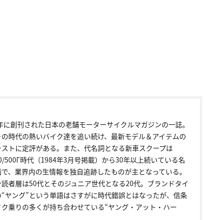
72年に創刊された日本の老舗モーターサイクルマガジンの一誌。
その時代の熱いバイク達を追い続け、最新モデル＆アイテムの
テストに定評がある。また、代名詞となる新車スクープは
00/500Γ時代（1984年3月号掲載）から30年以上続いている名
画で、業界内の生情報を独自追跡したものが主となっている。
ン読者層は50代とそのジュニア世代となる20代。ブランドタイ
の“ヤング”という単語はさすがに時代錯誤とはなったが、信条
イク乗りの多くが持ち合わせている“ヤング・アット・ハー
。