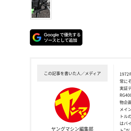
この記事を書いた人／メディア
19
常に
実証
RG4
物企
メイ
トル
はバ
ヤングマシン編集部
ト”だ