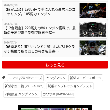
2026/07/18
【限定12台】198万円で手に入れる高次元のコ
ーナリング。105馬力エンジン…
2026/07/16
【12台限定】220馬力のV4エンジン搭載で、最
新の予測型電子制御で限界を超…
2026/07/14
【動画あり】直4サウンドに酔いしれろ! Eクラ
ッチ搭載で取り回しの軽さも最高…
もっと見る
ニンジャZX-4Rシリーズ
ヤングマシン
新型スーパースポーツ
新型小型二輪 [251〜400cc]
試乗インプレッション／テスト
岡崎静夏[ヤングマシン]
カワサキ [KAWASAKI]