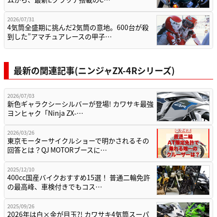
2026/07/31
4気筒全盛期に挑んだ2気筒の意地。600台が殺
到した”アマチュアレースの甲子…
最新の関連記事(ニンジャZX-4Rシリーズ)
2026/07/03
新色ギャラクシーシルバーが登場! カワサキ最強
ヨンヒャク「Ninja ZX-…
2026/03/26
東京モーターサイクルショーで明かされるその
回答とは？QJ MOTORブースに…
2025/12/10
400cc国産バイクおすすめ15選！ 普通二輪免許
の最高峰、車検付きでもコス…
2025/09/26
2026年は白×金が目玉?! カワサキ4気筒スーパ