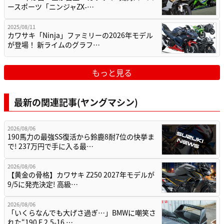
ースポーツ「ニンジャZX-…
2025/08/11
カワサキ「Ninja」ファミリーの2026年モデル
が登場！ 新ライムのグラフ…
もっと見る
最新の関連記事(ヤングマシン)
2026/08/06
190馬力の最強SS復活から鈴鹿8耐7位の快挙ま
で! 237万円で手に入る最…
2026/08/06
【黄金の骨格】カワサキ Z250 2027年モデルが
9/5に発売決定! 高級…
2026/08/06
「いくらなんでも大げさ過ぎ…」BMWに嘲笑さ
れた“190 E 2.5-16 …