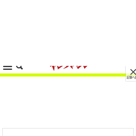
記事へ戻る
[画像 No.3/21]400ccで121万円は“買い”か？ 唯
一無二の4気筒「Ninja ZX-4RR」を、レーサー岡
崎静夏がストリートでガチ検証！
2026/06/03