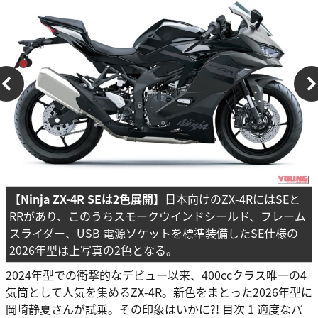
【Ninja ZX-4R SEは2色展開】
日本向けのZX-4RにはSEと
RRがあり、このうちスモークウインドシールド、フレーム
スライダー、USB 電源ソケットを標準装備したSE仕様の
2026年型は上写真の2色となる。
2024年型での衝撃的なデビュー以来、400ccクラス唯一の4
気筒として人気を集めるZX-4R。新色をまとった2026年型に
岡崎静夏さんが試乗。その印象はいかに?! 目次 1 適度なパ