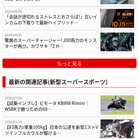
2026/08/06
「会話が途切れるストレスとおさらば!」古いイ
ンカムの下取りで最新ハイブリッド…
2026/08/05
驚異のスーパーチャージャー! 200馬力のモンス
ターが再び。カワサキ「Z H…
もっと見る
最新の関連記事(新型スーパースポーツ)
2026/07/30
【試乗インプレ】ビモータ KB998 Rimini｜
WSBKで勝つための69…
2026/07/19
【83馬力/車重105kg】日本の公道を新型2ストV
ツインフルカウルが駆ける…