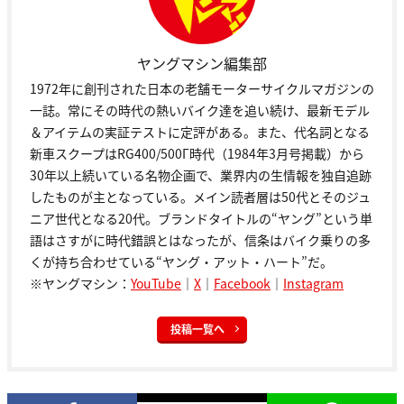
ヤングマシン編集部
1972年に創刊された日本の老舗モーターサイクルマガジンの
一誌。常にその時代の熱いバイク達を追い続け、最新モデル
＆アイテムの実証テストに定評がある。また、代名詞となる
新車スクープはRG400/500Γ時代（1984年3月号掲載）から
30年以上続いている名物企画で、業界内の生情報を独自追跡
したものが主となっている。メイン読者層は50代とそのジュ
ニア世代となる20代。ブランドタイトルの“ヤング”という単
語はさすがに時代錯誤とはなったが、信条はバイク乗りの多
くが持ち合わせている“ヤング・アット・ハート”だ。
※ヤングマシン：
YouTube
｜
X
｜
Facebook
｜
Instagram
投稿一覧へ