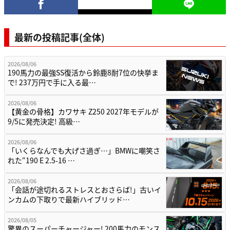
最新の投稿記事(全体)
2026/08/06
190馬力の最強SS復活から鈴鹿8耐7位の快挙ま
で! 237万円で手に入る最…
2026/08/06
【黄金の骨格】カワサキ Z250 2027年モデルが
9/5に発売決定! 高級…
2026/08/06
「いくらなんでも大げさ過ぎ…」BMWに嘲笑さ
れた“190 E 2.5-16 …
2026/08/06
「会話が途切れるストレスとおさらば!」古いイ
ンカムの下取りで最新ハイブリッド…
2026/08/05
驚異のスーパーチャージャー! 200馬力のモンス