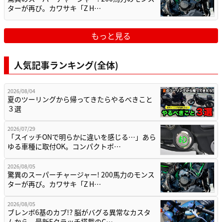
ターが再び。カワサキ「Z H…
もっと見る
人気記事ランキング(全体)
2026/08/04
夏のツーリングから帰ってきたらやるべきこと
３選
2026/07/29
「スイッチONで明らかに違いを感じる…」あら
ゆる車種に取付OK。コンパクトボ…
2026/08/05
驚異のスーパーチャージャー! 200馬力のモンス
ターが再び。カワサキ「Z H…
2026/08/05
ブレンボ6基のカブ!? 脳がバグる異常なカスタ
ムから、最新Eクラッチ搭載のC…