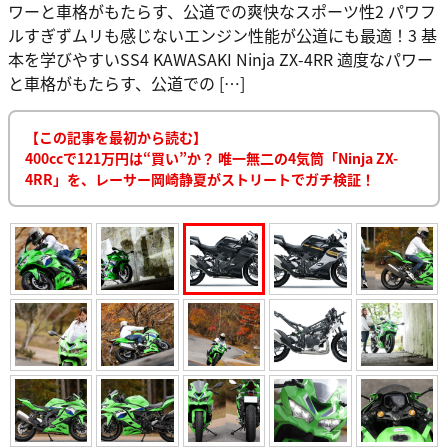
ワーと車格がもたらす、公道での爽快なスポーツ性2 パワフ
ルすぎずムリも感じないエンジン性能が公道にも最適！3 基
本を学びやすいSS4 KAWASAKI Ninja ZX-4RR 適度なパワー
と車格がもたらす、公道での […]
【この記事を最初から読む】
400ccで121万円は“買い”か？ 唯一無二の4気筒「Ninja ZX-
4RR」を、レーサー岡崎静夏がストリートでガチ検証！