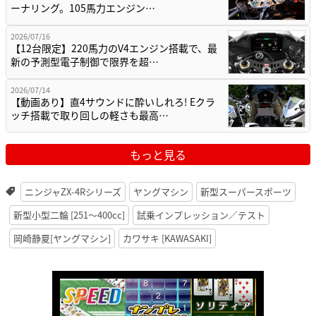
ーナリング。105馬力エンジン…
2026/07/16
【12台限定】220馬力のV4エンジン搭載で、最
新の予測型電子制御で限界を超…
2026/07/14
【動画あり】直4サウンドに酔いしれろ! Eクラ
ッチ搭載で取り回しの軽さも最高…
もっと見る
ニンジャZX-4Rシリーズ
ヤングマシン
新型スーパースポーツ
新型小型二輪 [251〜400cc]
試乗インプレッション／テスト
岡崎静夏[ヤングマシン]
カワサキ [KAWASAKI]