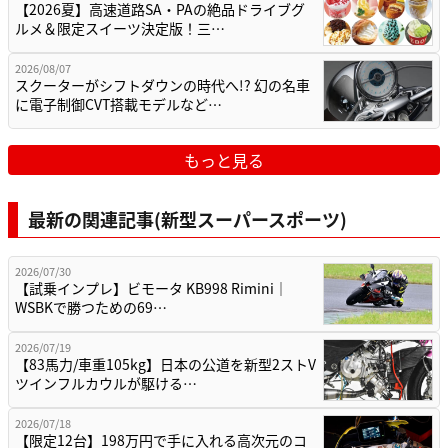
【2026夏】高速道路SA・PAの絶品ドライブグ
ルメ＆限定スイーツ決定版！三…
2026/08/07
スクーターがシフトダウンの時代へ!? 幻の名車
に電子制御CVT搭載モデルなど…
もっと見る
最新の関連記事(新型スーパースポーツ)
2026/07/30
【試乗インプレ】ビモータ KB998 Rimini｜
WSBKで勝つための69…
2026/07/19
【83馬力/車重105kg】日本の公道を新型2ストV
ツインフルカウルが駆ける…
2026/07/18
【限定12台】198万円で手に入れる高次元のコ