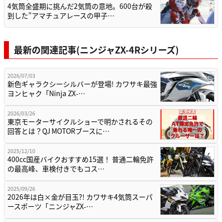
4気筒全盛期に挑んだ2気筒の意地。600台が殺
到した”アマチュアレースの甲子…
最新の関連記事(ニンジャZX-4Rシリーズ)
2026/07/03
新色ギャラクシーシルバーが登場! カワサキ最強
ヨンヒャク「Ninja ZX-…
2026/03/26
東京モーターサイクルショーで明かされるその
回答とは？QJ MOTORブースに…
2025/12/10
400cc国産バイクおすすめ15選！ 普通二輪免許
の最高峰、車検付きでもコス…
2025/09/26
2026年は白×金が目玉?! カワサキ4気筒スーパ
ースポーツ「ニンジャZX-…