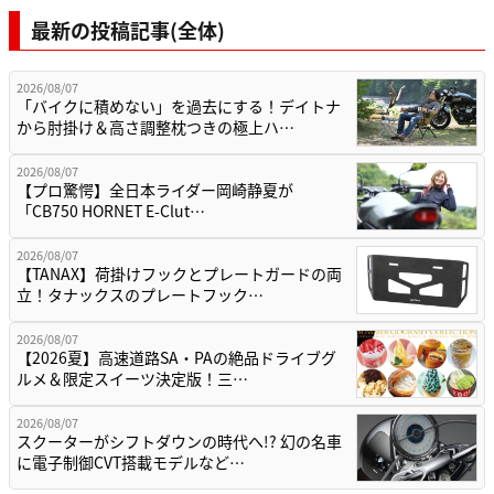
最新の投稿記事(全体)
2026/08/07
「バイクに積めない」を過去にする！デイトナ
から肘掛け＆高さ調整枕つきの極上ハ…
2026/08/07
【プロ驚愕】全日本ライダー岡崎静夏が
「CB750 HORNET E-Clut…
2026/08/07
【TANAX】荷掛けフックとプレートガードの両
立！タナックスのプレートフック…
2026/08/07
【2026夏】高速道路SA・PAの絶品ドライブグ
ルメ＆限定スイーツ決定版！三…
2026/08/07
スクーターがシフトダウンの時代へ!? 幻の名車
に電子制御CVT搭載モデルなど…