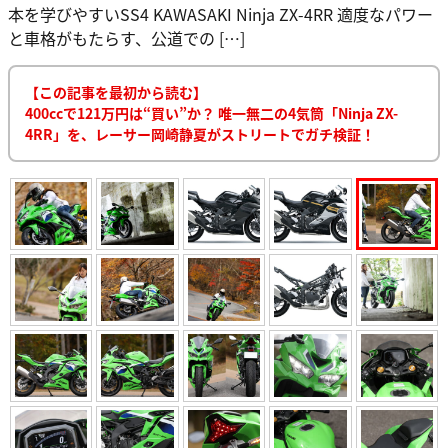
本を学びやすいSS4 KAWASAKI Ninja ZX-4RR 適度なパワー
と車格がもたらす、公道での […]
【この記事を最初から読む】
400ccで121万円は“買い”か？ 唯一無二の4気筒「Ninja ZX-
4RR」を、レーサー岡崎静夏がストリートでガチ検証！