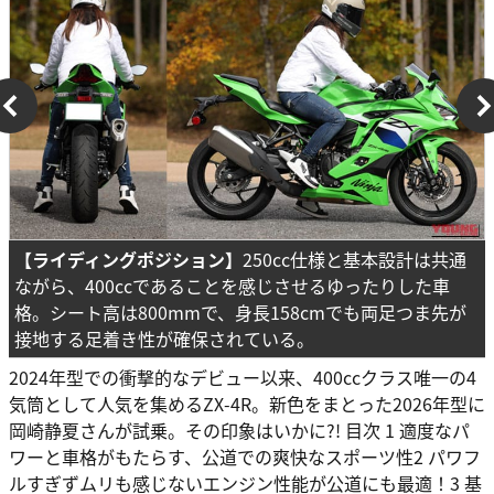
【ライディングポジション】
250cc仕様と基本設計は共通
ながら、400ccであることを感じさせるゆったりした車
格。シート高は800mmで、身長158cmでも両足つま先が
接地する足着き性が確保されている。
2024年型での衝撃的なデビュー以来、400ccクラス唯一の4
気筒として人気を集めるZX-4R。新色をまとった2026年型に
岡崎静夏さんが試乗。その印象はいかに?! 目次 1 適度なパ
ワーと車格がもたらす、公道での爽快なスポーツ性2 パワフ
ルすぎずムリも感じないエンジン性能が公道にも最適！3 基