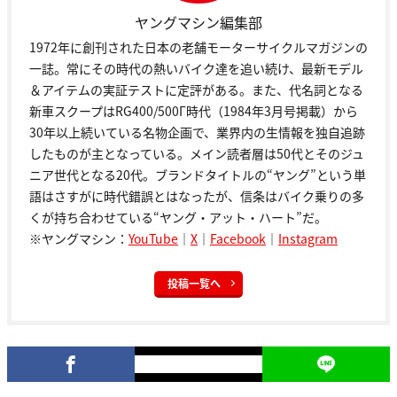
ヤングマシン編集部
1972年に創刊された日本の老舗モーターサイクルマガジンの
一誌。常にその時代の熱いバイク達を追い続け、最新モデル
＆アイテムの実証テストに定評がある。また、代名詞となる
新車スクープはRG400/500Γ時代（1984年3月号掲載）から
30年以上続いている名物企画で、業界内の生情報を独自追跡
したものが主となっている。メイン読者層は50代とそのジュ
ニア世代となる20代。ブランドタイトルの“ヤング”という単
語はさすがに時代錯誤とはなったが、信条はバイク乗りの多
くが持ち合わせている“ヤング・アット・ハート”だ。
※ヤングマシン：
YouTube
｜
X
｜
Facebook
｜
Instagram
投稿一覧へ