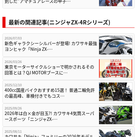
到した”アマチュアレースの甲子…
最新の関連記事(ニンジャZX-4Rシリーズ)
2026/07/03
新色ギャラクシーシルバーが登場! カワサキ最強
ヨンヒャク「Ninja ZX-…
2026/03/26
東京モーターサイクルショーで明かされるその
回答とは？QJ MOTORブースに…
2025/12/10
400cc国産バイクおすすめ15選！ 普通二輪免許
の最高峰、車検付きでもコス…
2025/09/26
2026年は白×金が目玉?! カワサキ4気筒スーパ
ースポーツ「ニンジャZX-…
2025/08/11
カワサキ「Ninja」ファミリーの2026年モデル