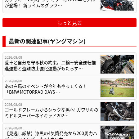
が登場！ 新ライムのグラフ…
もっと見る
最新の関連記事(ヤングマシン)
2026/08/08
愛車と自分を守る秋の約束。二輪車安全運転推
進運動と盗難防止強化運動がもたらす…
2026/08/08
あの白馬のイベントが今年もやってくる！
「BMW MOTORRAD DAYS …
2026/08/08
ゴールドフレームからシックな黒へ! カワサキの
ミドルスーパーネイキッド202…
2026/08/08
【見逃し厳禁】漆黒の4気筒発売から200馬力ハ