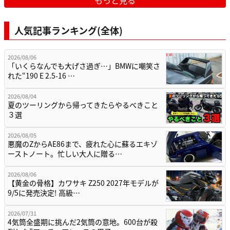
人気記事ランキング(全体)
2026/08/06
「いくらなんでも大げさ過ぎ…」BMWに嘲笑さ
れた“190 E 2.5-16 …
2026/08/04
夏のツーリングから帰ってきたらやるべきこと
３選
2026/08/05
悪魔のZからAE86まで、疲れた心に蘇るエキゾ
ーストノート。忙しい大人に贈る…
2026/08/06
【黄金の骨格】カワサキ Z250 2027年モデルが
9/5に発売決定! 高級…
2026/07/31
4気筒全盛期に挑んだ2気筒の意地。600台が殺