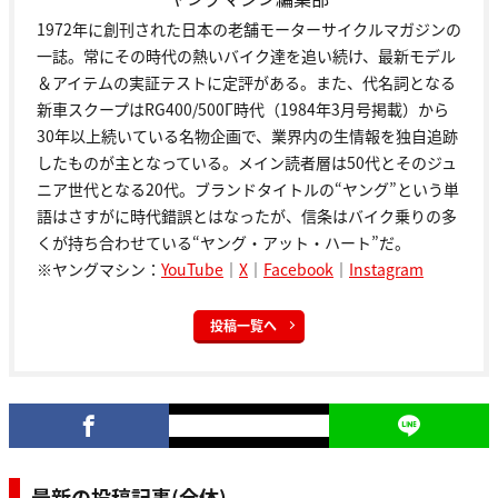
1972年に創刊された日本の老舗モーターサイクルマガジンの
一誌。常にその時代の熱いバイク達を追い続け、最新モデル
＆アイテムの実証テストに定評がある。また、代名詞となる
新車スクープはRG400/500Γ時代（1984年3月号掲載）から
30年以上続いている名物企画で、業界内の生情報を独自追跡
したものが主となっている。メイン読者層は50代とそのジュ
ニア世代となる20代。ブランドタイトルの“ヤング”という単
語はさすがに時代錯誤とはなったが、信条はバイク乗りの多
くが持ち合わせている“ヤング・アット・ハート”だ。
※ヤングマシン：
YouTube
｜
X
｜
Facebook
｜
Instagram
投稿一覧へ
最新の投稿記事(全体)