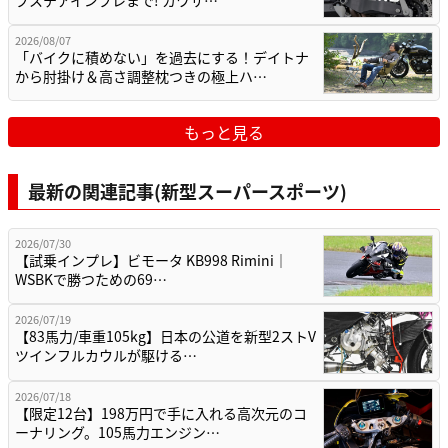
ブステアインプレまで! カワサ…
2026/08/07
「バイクに積めない」を過去にする！デイトナ
から肘掛け＆高さ調整枕つきの極上ハ…
もっと見る
最新の関連記事(新型スーパースポーツ)
2026/07/30
【試乗インプレ】ビモータ KB998 Rimini｜
WSBKで勝つための69…
2026/07/19
【83馬力/車重105kg】日本の公道を新型2ストV
ツインフルカウルが駆ける…
2026/07/18
【限定12台】198万円で手に入れる高次元のコ
ーナリング。105馬力エンジン…