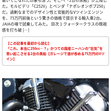
た。モルビデリ「C252V」とベンダ「ナポレオンボブ250」
だ。過剰なまでのデザイン性と官能的なVツインエンジン
を、75万円前後という驚きの価格で提示する輸入車2台。
JAIAの場で試乗してみた。 目次 1 クォータークラスの既視
感を打ち破 […]
【この記事を最初から読む】
「これ、本当に250cc…？」かつての国産ニーハンの“狂気”を
思い起こさせる2台の黒船【ガレージで酒が呑める75万円のVツ
イン】