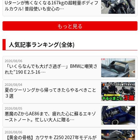
Uターンが怖くなくなる167kgの超軽量ボディフ
ルカウル! 普段使いも安心の…
もっと見る
人気記事ランキング(全体)
2026/08/06
「いくらなんでも大げさ過ぎ…」BMWに嘲笑さ
れた“190 E 2.5-16 …
2026/08/04
夏のツーリングから帰ってきたらやるべきこと
３選
2026/08/05
悪魔のZからAE86まで、疲れた心に蘇るエキゾ
ーストノート。忙しい大人に贈る…
2026/08/06
【黄金の骨格】カワサキ Z250 2027年モデルが