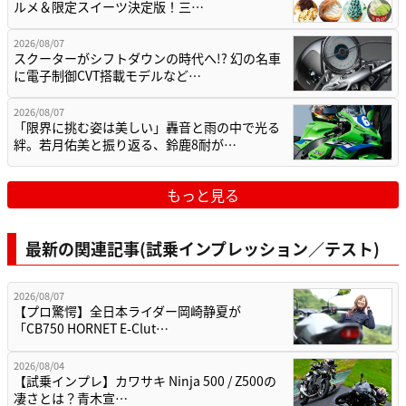
ルメ＆限定スイーツ決定版！三…
2026/08/07
スクーターがシフトダウンの時代へ!? 幻の名車
に電子制御CVT搭載モデルなど…
2026/08/07
「限界に挑む姿は美しい」轟音と雨の中で光る
絆。若月佑美と振り返る、鈴鹿8耐が…
もっと見る
最新の関連記事(試乗インプレッション／テスト)
2026/08/07
【プロ驚愕】全日本ライダー岡崎静夏が
「CB750 HORNET E-Clut…
2026/08/04
【試乗インプレ】カワサキ Ninja 500 / Z500の
凄さとは？青木宣…