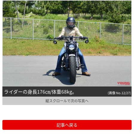
ライダーの身長176㎝/体重68kg。
(画像 No.12/27)
縦スクロールで次の写真へ
記事へ戻る