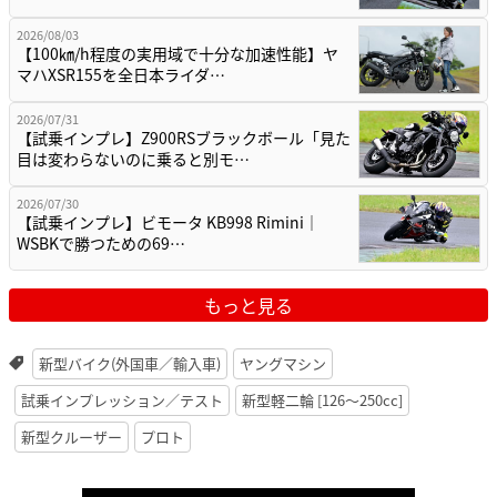
2026/08/03
【100㎞/h程度の実用域で十分な加速性能】ヤ
マハXSR155を全日本ライダ…
2026/07/31
【試乗インプレ】Z900RSブラックボール「見た
目は変わらないのに乗ると別モ…
2026/07/30
【試乗インプレ】ビモータ KB998 Rimini｜
WSBKで勝つための69…
もっと見る
新型バイク(外国車／輸入車)
ヤングマシン
試乗インプレッション／テスト
新型軽二輪 [126〜250cc]
新型クルーザー
プロト