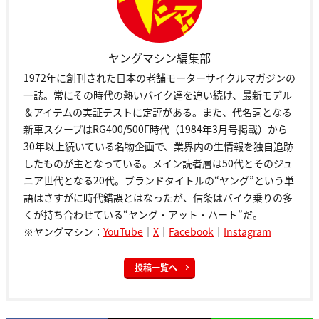
ヤングマシン編集部
1972年に創刊された日本の老舗モーターサイクルマガジンの
一誌。常にその時代の熱いバイク達を追い続け、最新モデル
＆アイテムの実証テストに定評がある。また、代名詞となる
新車スクープはRG400/500Γ時代（1984年3月号掲載）から
30年以上続いている名物企画で、業界内の生情報を独自追跡
したものが主となっている。メイン読者層は50代とそのジュ
ニア世代となる20代。ブランドタイトルの“ヤング”という単
語はさすがに時代錯誤とはなったが、信条はバイク乗りの多
くが持ち合わせている“ヤング・アット・ハート”だ。
※ヤングマシン：
YouTube
｜
X
｜
Facebook
｜
Instagram
投稿一覧へ