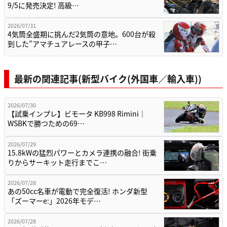
9/5に発売決定! 高級…
2026/07/31
4気筒全盛期に挑んだ2気筒の意地。600台が殺
到した”アマチュアレースの甲子…
最新の関連記事(新型バイク(外国車／輸入車))
2026/07/30
【試乗インプレ】ビモータ KB998 Rimini｜
WSBKで勝つための69…
2026/07/29
15.8kWの猛烈パワーとカメラ連携の融合! 街乗
りからサーキット走行までこ…
2026/07/28
あの50cc名車が電動で完全復活! ホンダ新型
「ズーマーe:」2026年モデ…
2026/07/28