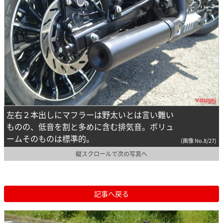
左右２本出しにマフラーは野太いとは言い難い
ものの、低音を割と多めに含む排気音。ボリュ
ームそのものは標準的。
(画像 No.8/27)
縦スクロールで次の写真へ
記事へ戻る