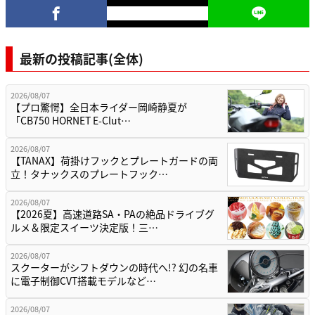
最新の投稿記事(全体)
2026/08/07
【プロ驚愕】全日本ライダー岡崎静夏が
「CB750 HORNET E-Clut…
2026/08/07
【TANAX】荷掛けフックとプレートガードの両
立！タナックスのプレートフック…
2026/08/07
【2026夏】高速道路SA・PAの絶品ドライブグ
ルメ＆限定スイーツ決定版！三…
2026/08/07
スクーターがシフトダウンの時代へ!? 幻の名車
に電子制御CVT搭載モデルなど…
2026/08/07