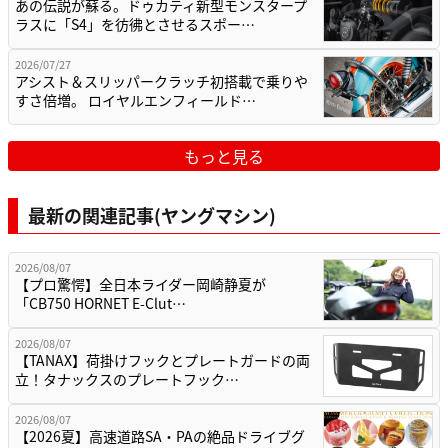
あの伝説が蘇る。ドゥカティ新型モンスタープ
ラスに「S4」を彷彿とさせるスポー…
2026/07/27
アシスト＆スリッパークラッチ初搭載で乗りや
すさ倍増。 ロイヤルエンフィールド…
もっと見る
最新の関連記事(ヤングマシン)
2026/08/07
【プロ驚愕】全日本ライダー岡崎静夏が
「CB750 HORNET E-Clut…
2026/08/07
【TANAX】荷掛けフックとプレートガードの両
立！タナックスのプレートフック…
2026/08/07
【2026夏】高速道路SA・PAの絶品ドライブグ