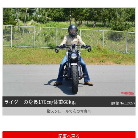
ライダーの身長176㎝/体重68kg。
(画像 No.12/27)
縦スクロールで次の写真へ
記事へ戻る