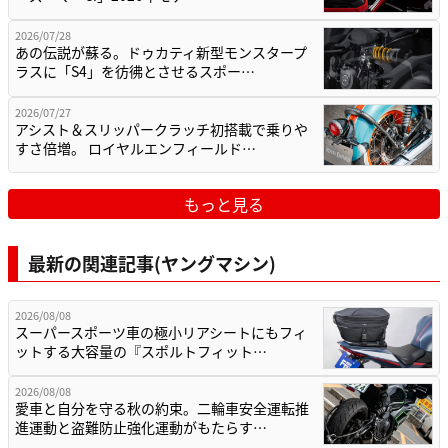
2026/07/28
あの伝説が蘇る。ドゥカティ新型モンスタープ
ラスに「S4」を彷彿とさせるスポー…
2026/07/27
アシスト＆スリッパークラッチ初搭載で乗りや
すさ倍増。 ロイヤルエンフィールド…
もっと見る
最新の関連記事(ヤングマシン)
2026/08/08
スーパースポーツ車の極小リアシートにもフィ
ットする大容量の『スポルトフィット…
2026/08/08
愛車と自分を守る秋の約束。二輪車安全運転推
進運動と盗難防止強化運動がもたらす…