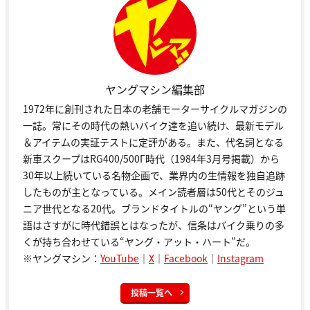
ヤングマシン編集部
1972年に創刊された日本の老舗モーターサイクルマガジンの
一誌。常にその時代の熱いバイク達を追い続け、最新モデル
＆アイテムの実証テストに定評がある。また、代名詞となる
新車スクープはRG400/500Γ時代（1984年3月号掲載）から
30年以上続いている名物企画で、業界内の生情報を独自追跡
したものが主となっている。メイン読者層は50代とそのジュ
ニア世代となる20代。ブランドタイトルの“ヤング”という単
語はさすがに時代錯誤とはなったが、信条はバイク乗りの多
くが持ち合わせている“ヤング・アット・ハート”だ。
※ヤングマシン：
YouTube
｜
X
｜
Facebook
｜
Instagram
投稿一覧へ