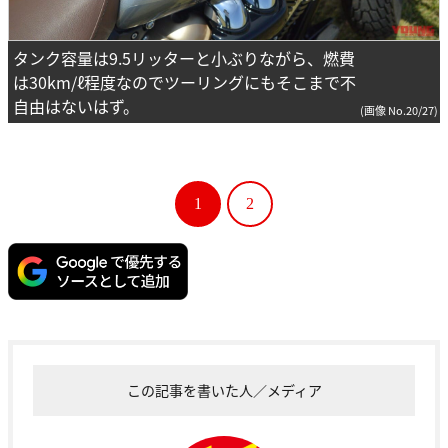
タンク容量は9.5リッターと小ぶりながら、燃費
は30km/ℓ程度なのでツーリングにもそこまで不
自由はないはず。
(画像 No.20/27)
1
2
この記事を書いた人／メディア