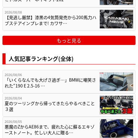
2026/08/08
【見逃し厳禁】漆黒の4気筒発売から200馬力ハ
ブステアインプレまで! カワサ…
もっと見る
人気記事ランキング(全体)
2026/08/06
「いくらなんでも大げさ過ぎ…」BMWに嘲笑さ
れた“190 E 2.5-16 …
2026/08/04
夏のツーリングから帰ってきたらやるべきこと
３選
2026/08/05
悪魔のZからAE86まで、疲れた心に蘇るエキゾ
ーストノート。忙しい大人に贈る…