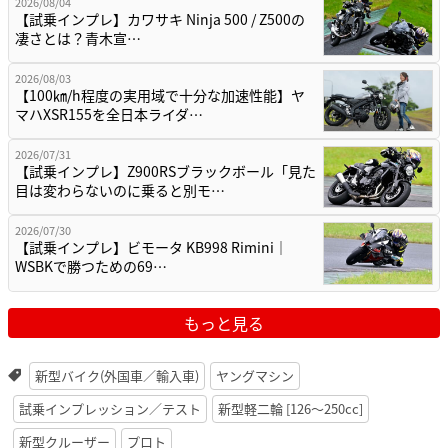
2026/08/04
【試乗インプレ】カワサキ Ninja 500 / Z500の
凄さとは？青木宣…
2026/08/03
【100㎞/h程度の実用域で十分な加速性能】ヤ
マハXSR155を全日本ライダ…
2026/07/31
【試乗インプレ】Z900RSブラックボール「見た
目は変わらないのに乗ると別モ…
2026/07/30
【試乗インプレ】ビモータ KB998 Rimini｜
WSBKで勝つための69…
もっと見る
新型バイク(外国車／輸入車)
ヤングマシン
試乗インプレッション／テスト
新型軽二輪 [126〜250cc]
新型クルーザー
プロト