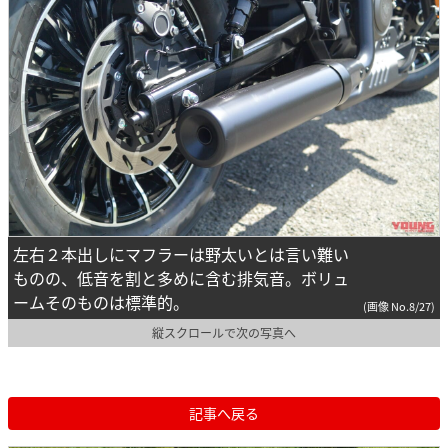
左右２本出しにマフラーは野太いとは言い難い
ものの、低音を割と多めに含む排気音。ボリュ
ームそのものは標準的。
(画像 No.8/27)
縦スクロールで次の写真へ
記事へ戻る