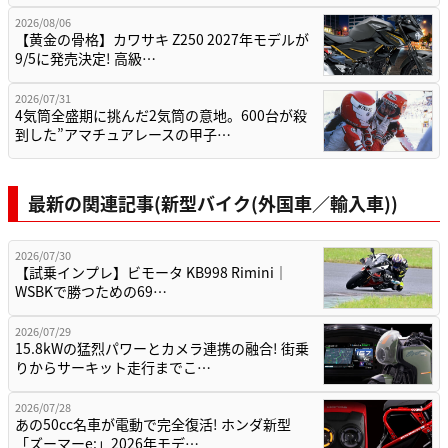
2026/08/06
【黄金の骨格】カワサキ Z250 2027年モデルが
9/5に発売決定! 高級…
2026/07/31
4気筒全盛期に挑んだ2気筒の意地。600台が殺
到した”アマチュアレースの甲子…
最新の関連記事(新型バイク(外国車／輸入車))
2026/07/30
【試乗インプレ】ビモータ KB998 Rimini｜
WSBKで勝つための69…
2026/07/29
15.8kWの猛烈パワーとカメラ連携の融合! 街乗
りからサーキット走行までこ…
2026/07/28
あの50cc名車が電動で完全復活! ホンダ新型
「ズーマーe:」2026年モデ…