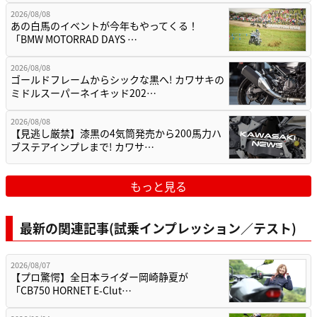
2026/08/08
あの白馬のイベントが今年もやってくる！
「BMW MOTORRAD DAYS …
2026/08/08
ゴールドフレームからシックな黒へ! カワサキの
ミドルスーパーネイキッド202…
2026/08/08
【見逃し厳禁】漆黒の4気筒発売から200馬力ハ
ブステアインプレまで! カワサ…
もっと見る
最新の関連記事(試乗インプレッション／テスト)
2026/08/07
【プロ驚愕】全日本ライダー岡崎静夏が
「CB750 HORNET E-Clut…