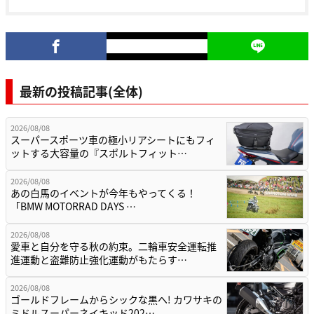
最新の投稿記事(全体)
2026/08/08
スーパースポーツ車の極小リアシートにもフィ
ットする大容量の『スポルトフィット…
2026/08/08
あの白馬のイベントが今年もやってくる！
「BMW MOTORRAD DAYS …
2026/08/08
愛車と自分を守る秋の約束。二輪車安全運転推
進運動と盗難防止強化運動がもたらす…
2026/08/08
ゴールドフレームからシックな黒へ! カワサキの
ミドルスーパーネイキッド202…