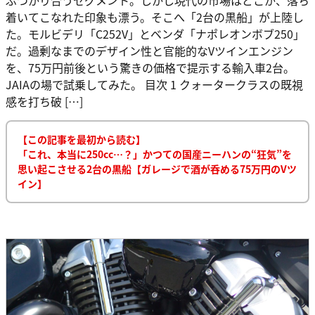
着いてこなれた印象も漂う。そこへ「2台の黒船」が上陸し
た。モルビデリ「C252V」とベンダ「ナポレオンボブ250」
だ。過剰なまでのデザイン性と官能的なVツインエンジン
を、75万円前後という驚きの価格で提示する輸入車2台。
JAIAの場で試乗してみた。 目次 1 クォータークラスの既視
感を打ち破 […]
【この記事を最初から読む】
「これ、本当に250cc…？」かつての国産ニーハンの“狂気”を
思い起こさせる2台の黒船【ガレージで酒が呑める75万円のVツ
イン】