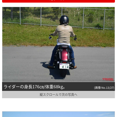
ライダーの身長176㎝/体重68kg。
(画像 No.13/27)
縦スクロールで次の写真へ