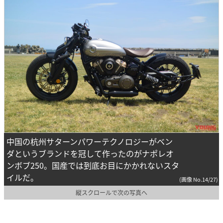
中国の杭州サターンパワーテクノロジーがベン
ダというブランドを冠して作ったのがナポレオ
ンボブ250。国産では到底お目にかかれないスタ
イルだ。
(画像 No.14/27)
縦スクロールで次の写真へ