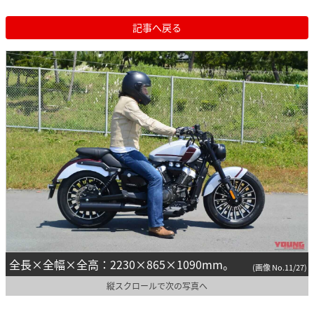
記事へ戻る
全長×全幅×全高：2230×865×1090mm。
(画像 No.11/27)
縦スクロールで次の写真へ