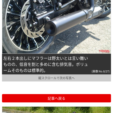
左右２本出しにマフラーは野太いとは言い難い
ものの、低音を割と多めに含む排気音。ボリュ
ームそのものは標準的。
(画像 No.8/27)
縦スクロールで次の写真へ
記事へ戻る