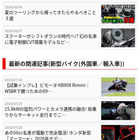
2026/08/04
夏のツーリングから帰ってきたらやるべきこと
３選
2026/08/07
スクーターがシフトダウンの時代へ!? 幻の名車
に電子制御CVT搭載モデルなど…
最新の関連記事(新型バイク(外国車／輸入車))
2026/07/30
【試乗インプレ】ビモータ KB998 Rimini｜
WSBKで勝つための69…
2026/07/29
15.8kWの猛烈パワーとカメラ連携の融合! 街乗
りからサーキット走行までこ…
2026/07/28
あの50cc名車が電動で完全復活! ホンダ新型
「ズーマーe:」2026年モデ…