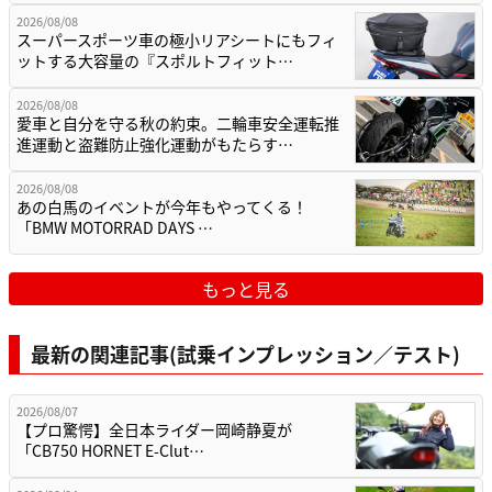
2026/08/08
スーパースポーツ車の極小リアシートにもフィ
ットする大容量の『スポルトフィット…
2026/08/08
愛車と自分を守る秋の約束。二輪車安全運転推
進運動と盗難防止強化運動がもたらす…
2026/08/08
あの白馬のイベントが今年もやってくる！
「BMW MOTORRAD DAYS …
もっと見る
最新の関連記事(試乗インプレッション／テスト)
2026/08/07
【プロ驚愕】全日本ライダー岡崎静夏が
「CB750 HORNET E-Clut…