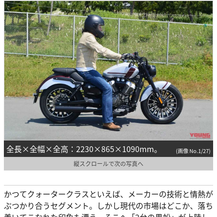
全長×全幅×全高：2230×865×1090mm。
(画像 No.1/27)
縦スクロールで次の写真へ
かつてクォータークラスといえば、メーカーの技術と情熱が
ぶつかり合うセグメント。しかし現代の市場はどこか、落ち
着いてこなれた印象も漂う。そこへ「2台の黒船」が上陸し