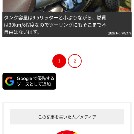
タンク容量は9.5リッターと小ぶりながら、燃費
は30km/ℓ程度なのでツーリングにもそこまで不
自由はないはず。
(画像 No.20/27)
1
2
この記事を書いた人／メディア