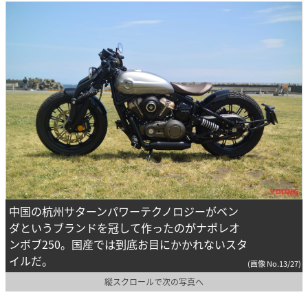
中国の杭州サターンパワーテクノロジーがベン
ダというブランドを冠して作ったのがナポレオ
ンボブ250。国産では到底お目にかかれないスタ
イルだ。
(画像 No.13/27)
縦スクロールで次の写真へ