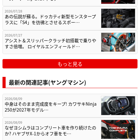
2026/07/28
あの伝説が蘇る。ドゥカティ新型モンスタープ
ラスに「S4」を彷彿とさせるスポー…
2026/07/27
アシスト＆スリッパークラッチ初搭載で乗りや
すさ倍増。 ロイヤルエンフィールド…
もっと見る
最新の関連記事(ヤングマシン)
2026/08/09
中身はそのまま完成度をキープ! カワサキNinja
250が2027年モデル…
2026/08/09
なぜヨシムラはコンプリート車を作り続けたの
か? ハヤブサX-1からオフ車をモ…