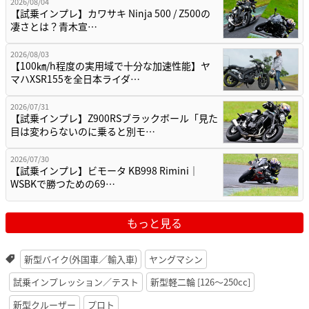
2026/08/04
【試乗インプレ】カワサキ Ninja 500 / Z500の
凄さとは？青木宣…
2026/08/03
【100㎞/h程度の実用域で十分な加速性能】ヤ
マハXSR155を全日本ライダ…
2026/07/31
【試乗インプレ】Z900RSブラックボール「見た
目は変わらないのに乗ると別モ…
2026/07/30
【試乗インプレ】ビモータ KB998 Rimini｜
WSBKで勝つための69…
もっと見る
新型バイク(外国車／輸入車)
ヤングマシン
試乗インプレッション／テスト
新型軽二輪 [126〜250cc]
新型クルーザー
プロト