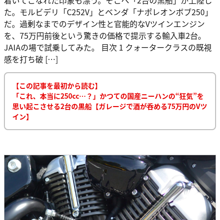
た。モルビデリ「C252V」とベンダ「ナポレオンボブ250」
だ。過剰なまでのデザイン性と官能的なVツインエンジン
を、75万円前後という驚きの価格で提示する輸入車2台。
JAIAの場で試乗してみた。 目次 1 クォータークラスの既視
感を打ち破 […]
【この記事を最初から読む】
「これ、本当に250cc…？」かつての国産ニーハンの“狂気”を
思い起こさせる2台の黒船【ガレージで酒が呑める75万円のVツ
イン】