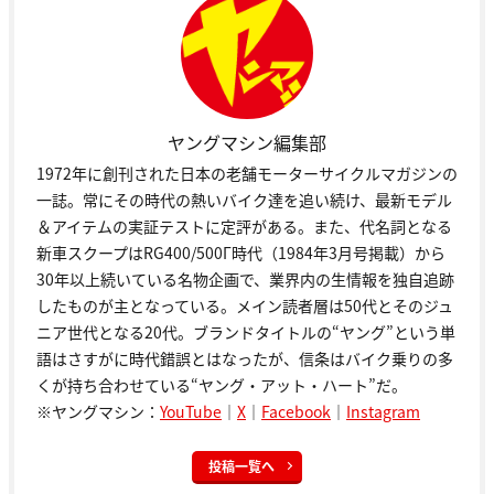
ヤングマシン編集部
1972年に創刊された日本の老舗モーターサイクルマガジンの
一誌。常にその時代の熱いバイク達を追い続け、最新モデル
＆アイテムの実証テストに定評がある。また、代名詞となる
新車スクープはRG400/500Γ時代（1984年3月号掲載）から
30年以上続いている名物企画で、業界内の生情報を独自追跡
したものが主となっている。メイン読者層は50代とそのジュ
ニア世代となる20代。ブランドタイトルの“ヤング”という単
語はさすがに時代錯誤とはなったが、信条はバイク乗りの多
くが持ち合わせている“ヤング・アット・ハート”だ。
※ヤングマシン：
YouTube
｜
X
｜
Facebook
｜
Instagram
投稿一覧へ