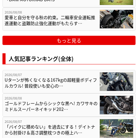
2026/08/08
愛車と自分を守る秋の約束。二輪車安全運転推
進運動と盗難防止強化運動がもたらす…
もっと見る
人気記事ランキング(全体)
2026/08/07
Uターンが怖くなくなる167kgの超軽量ボディフ
ルカウル! 普段使いも安心の…
2026/08/08
ゴールドフレームからシックな黒へ! カワサキの
ミドルスーパーネイキッド202…
2026/08/07
「バイクに積めない」を過去にする！デイトナ
から肘掛け＆高さ調整枕つきの極上ハ…