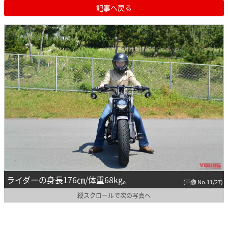
記事へ戻る
ライダーの身長176㎝/体重68kg。
(画像 No.11/27)
縦スクロールで次の写真へ