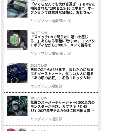
「いくらなんでも大げさ過ぎ…」BMWに
嘲笑された“190 E 2.5-16 エボⅡ”。オー
クションでは意外な価格に。おじさん達
が少年だった頃の憧れのクルマを深堀り
ヤングマシン編集部(ナカ)
2026/07/29
「スイッチONで明らかに違いを感じ
る…」あらゆる車種に取付OK。コンパク
トボディながら1700ルーメンで視界を確
保する［デイトナ・LEDフォグランプユ
ニット プレシャスレイ スモール］
ヤングマシン編集部(ナカ)
2026/08/05
悪魔のZからAE86まで、疲れた心に蘇る
エキゾーストノート。忙しい大人に贈る
「あの頃の熱狂」、名作コミック＆映画
の愛機たちが東京駅地下に期間限定で集
結！
ヤングマシン編集部
2026/08/05
驚異のスーパーチャージャー! 200馬力の
モンスターが再び。カワサキ「Z H2
SE」2027年モデルが9/5に価格据え置き
で発売
ヤングマシン編集部
2026/07/31