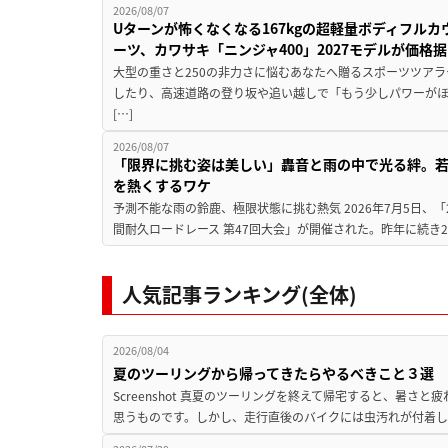
2026/08/07
Uターンが怖くなくなる167kgの超軽量ボディフルカ
ーツ、カワサキ「ニンジャ400」2027モデルが価格据
大型の重さと250の非力さに悩むあなたへ贈るスポーツツアラ
したり、高速道路の登り坂や追い越しで「もう少しパワーが
[…]
2026/08/07
「限界に挑む姿は美しい」轟音と雨の中で光る絆。若
を熱くするワケ
予測不能な雨の鈴鹿、極限状態に挑む熱気 2026年7月5日、「20
間耐久ロードレース 第47回大会」が開催された。昨年に続き2
人気記事ランキング(全体)
2026/08/04
夏のツーリングから帰ってきたらやるべきこと３選
Screenshot 真夏のツーリングを終えて帰宅すると、暑さ
思うものです。しかし、走行直後のバイクには虫汚れが付着し