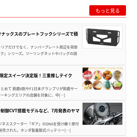
もっと見る
！タナックスのプレートフックシリーズで積
ャリアだけでなく、ナンバープレート周辺を荷掛
ック」シリーズ。ツーリングネットやバッグの固
メ＆限定スイーツ決定版！三重推しテイク
もまとめて 鈴鹿8耐やF1日本グランプリが鈴鹿サー
ーキングエリアの店舗を対象に、中[…]
子制御CVT搭載モデルなど、7月発表のヤマ
ジネススクーター「ギア」のDNAを受け継ぐ原付
発売された。ホンダ製着脱式バッテリー[…]