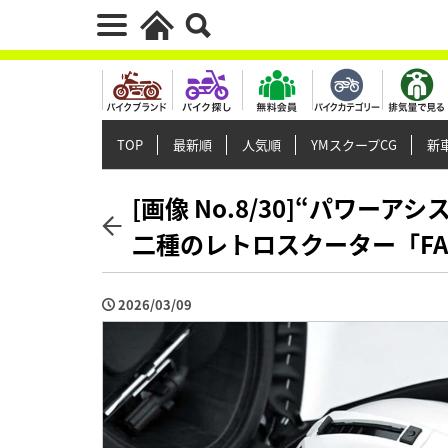
TOP
最新順
人気順
YMスクープCG
新車
[画像 No.8/30]“パワー
二種のレトロスクーター「FA
2026/03/09