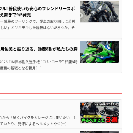
ウル! 普段使いも安心のフレンドリースポ
え置きで9/5発売
ー 普段のツーリングで、愛車の取り回しに苦労
ほしい」とヤキモキした経験はないだろうか。そ
月佑美と振り返る、鈴鹿8耐が私たちの胸
26 FIM世界耐久選手権 “コカ･コーラ” 鈴鹿8時
度目の観戦となる若月[…]
と疲れから「早くバイクをガレージにしまいたい」と
ていたり、発汗によるヘルメットやジ[…]