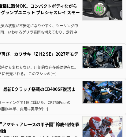
車種に取付OK。コンパクトボディながら
ォグランプユニット プレシャスレイ スモー
大気の状態が不安定になりやすく、ツーリング中
大雨、いわゆるゲリラ豪雨も増えており、走行中
び。カワサキ「Z H2 SE」2027年モデ
場時から変わらない、圧倒的な存在感は健在だ。
5日に発売される。 このマシンの[…]
最新Eクラッチ搭載のCB400SF復活ま
ミーティングで1位に輝いた、CB750Fourの
期間4年半、費用は実車が[…]
た”アマチュアレースの甲子園”鈴鹿4耐を彩
開始