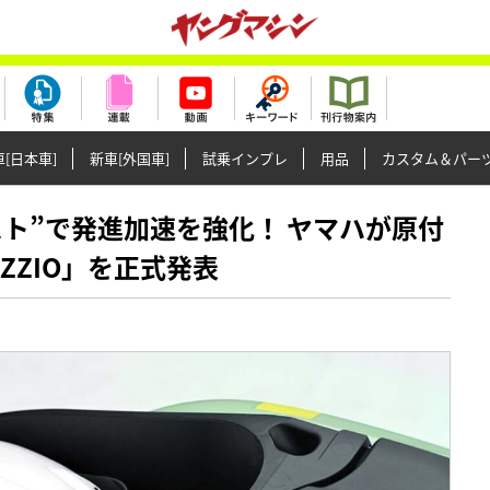
[日本車]
新車[外国車]
試乗インプレ
用品
カスタム＆パー
アシスト”で発進加速を強化！ ヤマハが原付
ZZIO」を正式発表