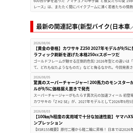
600台が夢を追った”アマチュアの甲子園”と彼女たちの夏 19
レース」は、またたく間にバイクブームに沸く若者たちの情熱の
最新の関連記事(新型バイク(日本車／
2026/08/06
【黄金の骨格】カワサキ Z250 2027年モデルが9/
ラフィック刷新を遂げた本格250ccスポーツだ
ゴールドフレームが魅せる圧倒的色気! 2026年型との違いは「
て、どれも似たようなものだ」などと侮るなかれ。今回発表されたカ
2026/08/05
驚異のスーパーチャージャー! 200馬力のモンスターが再
ルが9/5に価格据え置きで発売
スーパーチャージャーがもたらす異次元の加速フィール 初登
カワサキの「Z H2 SE」が、2027年モデルとして2026年9月
2026/08/03
【100㎞/h程度の実用域で十分な加速性能】ヤマハX
ンプレッション
【XSR155概要】原付二種から軽二輪に昇格！ 日本では2026