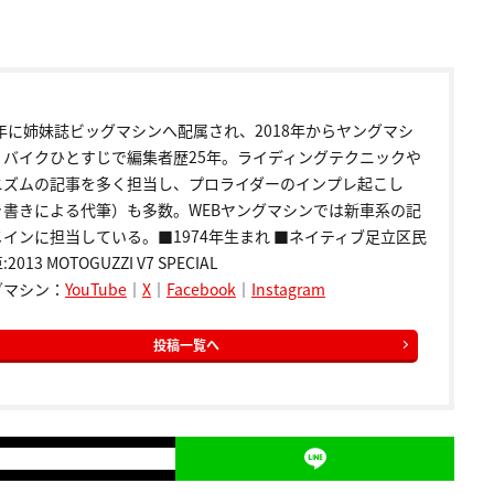
9年に姉妹誌ビッグマシンへ配属され、2018年からヤングマシ
。バイクひとすじで編集者歴25年。ライディングテクニックや
ニズムの記事を多く担当し、プロライダーのインプレ起こし
き書きによる代筆）も多数。WEBヤングマシンでは新車系の記
インに担当している。■1974年生まれ ■ネイティブ足立区民
2013 MOTOGUZZI V7 SPECIAL
グマシン：
YouTube
｜
X
｜
Facebook
｜
Instagram
投稿一覧へ