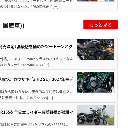
80（昭和55）年にスタートした「鈴鹿4耐ロード
受け皿となった。1980年代後半[…]
国産車))
もっと見る
5に発売決定! 高級感を極めたツートーンとグ
骨格」にあり! 「250ccクラスのネイキッドなん
ワサキのZ250の2027[…]
び。カワサキ「Z H2 SE」2027年モデ
場時から変わらない、圧倒的な存在感は健在だ。
5日に発売される。 このマシンの[…]
SR155を全日本ライダー岡崎静夏が試乗イ
年6月30日に新発売されたヤマハのXSR155は、