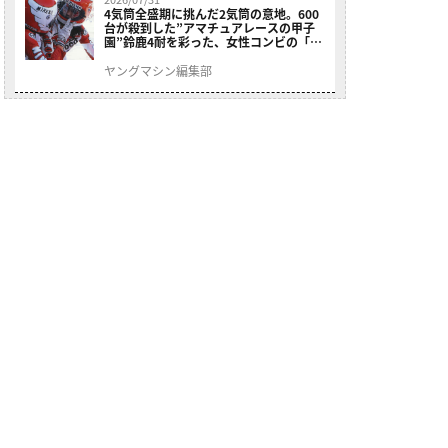
4気筒全盛期に挑んだ2気筒の意地。600
台が殺到した”アマチュアレースの甲子
園”鈴鹿4耐を彩った、女性コンビの「ス
ズキGSX400E」が特別展示開始
ヤングマシン編集部