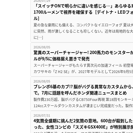
2026/07/29
「スイッチONで明らかに違いを感じる…」あらゆる
1700ルーメンで視界を確保する［デイトナ・LEDフ
ル］
夏の急な豪雨にも備える、コンパクトなイエローフォグ 夏は
に突然、雨が激しくなることも珍しくない。近年は局地的な
に[…]
2026/08/05
驚異のスーパーチャージャー! 200馬力のモンスターが再
ルが9/5に価格据え置きで発売
スーパーチャージャーがもたらす異次元の加速フィール 初登
カワサキの「Z H2 SE」が、2027年モデルとして2026年9月
2026/08/05
ブレンボ6基のカブ!? 脳がバグる異常なカスタムから、
で。7月に話題を呼んだホンダ関連ニュースまとめ
製作費230万超、脳がバグるCB750Four再現 第18回モンキー
124ccスケールダウンカスタムが凄まじい完成度だった。製作
2026/07/31
4気筒全盛期に挑んだ2気筒の意地。600台が殺到し
った、女性コンビの「スズキGSX400E」が特別展示