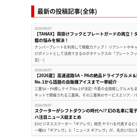
最新の投稿記事(全体)
2026/08/07
【TANAX】荷掛けフックとプレートガードの両立
載の悩みを解決！
ナンバープレートを利用して積載力アップ！ リアシートやキ
けポイントとして活用できるのがタナックスの「プレートフ
定[…]
2026/08/07
【2026夏】高速道路SA・PAの絶品ドライブグル
No.1から話題の自販機アイスまで一挙紹介
三重SA・PA推しテイクNo.1が決定! 今夏の全国推しグルメ
キットで開催される三重県。その三重県のサービスエリア／パ
2026/08/07
スクーターがシフトダウンの時代へ!? 幻の名車に電
ハ注目ニュース総まとめ
EVビジネススクーター「ギアレヴ」発売 ヤマハを代表するビ
一種EV「ギアレヴ」と「ニュース ギアレヴ」が、先月17日に