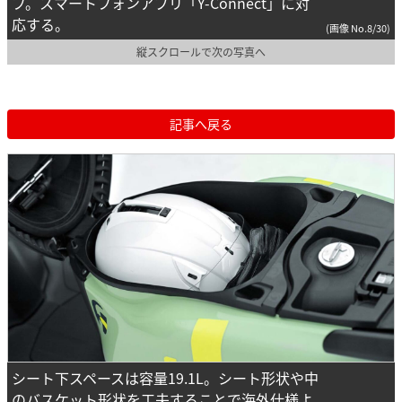
フ。スマートフォンアプリ「Y-Connect」に対
応する。
(画像 No.8/30)
縦スクロールで次の写真へ
記事へ戻る
シート下スペースは容量19.1L。シート形状や中
のバスケット形状を工夫することで海外仕様よ