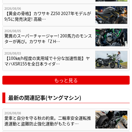
2026/08/06
【黄金の骨格】カワサキ Z250 2027年モデルが
9/5に発売決定! 高級…
2026/08/05
驚異のスーパーチャージャー! 200馬力のモンス
ターが再び。カワサキ「Z H…
2026/08/03
【100㎞/h程度の実用域で十分な加速性能】ヤ
マハXSR155を全日本ライダ…
もっと見る
最新の関連記事(ヤングマシン)
2026/08/08
愛車と自分を守る秋の約束。二輪車安全運転推
進運動と盗難防止強化運動がもたらす…