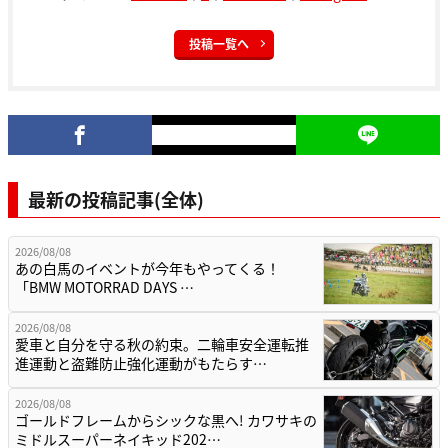
投稿一覧へ
最新の投稿記事(全体)
2026/08/08
あの白馬のイベントが今年もやってくる！
「BMW MOTORRAD DAYS …
2026/08/08
愛車と自分を守る秋の約束。二輪車安全運転推
進運動と盗難防止強化運動がもたらす…
2026/08/08
ゴールドフレームからシックな黒へ! カワサキの
ミドルスーパーネイキッド202…