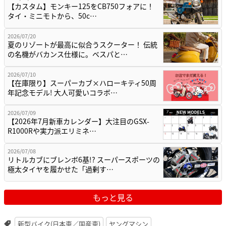
【カスタム】モンキー125をCB750フォアに！
タイ・ミニモトから、50c…
2026/07/20
夏のリゾートが最高に似合うスクーター！ 伝統
の名機がバカンス仕様に。ベスパと…
2026/07/10
【在庫限り】スーパーカブ×ハローキティ50周
年記念モデル! 大人可愛いコラボ…
2026/07/09
【2026年7月新車カレンダー】大注目のGSX-
R1000Rや実力派エリミネ…
2026/07/08
リトルカブにブレンボ6基!? スーパースポーツの
極太タイヤを履かせた「過剰す…
もっと見る
新型バイク(日本車／国産車)
ヤングマシン