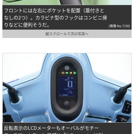
フロントには左右にポケットを配置（蓋付きと
なしの2つ）。カラビナ型のフックはコンビニ帰
りなどに便利そうだ。
(画像 No.7/30)
縦スクロールで次の写真へ
反転表示のLCDメーターもオーバルがモチー