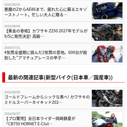
2026/08/05
悪魔のZからAE86まで、疲れた心に蘇るエキゾ
ーストノート。忙しい大人に贈る…
2026/08/06
【黄金の骨格】カワサキ Z250 2027年モデルが
9/5に発売決定! 高級…
2026/07/31
4気筒全盛期に挑んだ2気筒の意地。600台が殺
到した”アマチュアレースの甲子…
最新の関連記事(新型バイク(日本車／国産車))
2026/08/08
ゴールドフレームからシックな黒へ! カワサキの
ミドルスーパーネイキッド202…
2026/08/07
【プロ驚愕】全日本ライダー岡崎静夏が
「CB750 HORNET E-Clut…