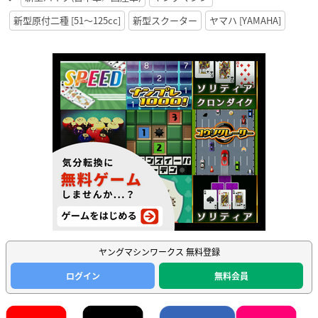
新型原付二種 [51〜125cc]
新型スクーター
ヤマハ [YAMAHA]
ヤングマシンワークス 無料登録
ログイン
無料会員