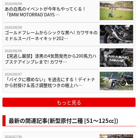
2026/08/08
あの白馬のイベントが今年もやってくる！
「BMW MOTORRAD DAYS …
2026/08/08
ゴールドフレームからシックな黒へ! カワサキの
ミドルスーパーネイキッド202…
2026/08/08
【見逃し厳禁】漆黒の4気筒発売から200馬力ハ
ブステアインプレまで! カワサ…
2026/08/07
「バイクに積めない」を過去にする！デイトナ
から肘掛け＆高さ調整枕つきの極上ハ…
もっと見る
最新の関連記事(新型原付二種 [51〜125cc])
2026/07/30