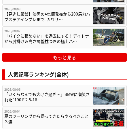
2026/08/08
【見逃し厳禁】漆黒の4気筒発売から200馬力ハ
ブステアインプレまで! カワサ…
2026/08/07
「バイクに積めない」を過去にする！デイトナ
から肘掛け＆高さ調整枕つきの極上ハ…
もっと見る
人気記事ランキング(全体)
2026/08/06
「いくらなんでも大げさ過ぎ…」BMWに嘲笑さ
れた“190 E 2.5-16 …
2026/08/04
夏のツーリングから帰ってきたらやるべきこと
３選