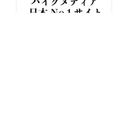
HOME
バイク／オートバイ［新車］
“パワーアシスト”で発進加速
ヤングマシンとは？
ご利用案内
執筆／編集メンバー
プライバシーポリシー
運営会社
お問い合せ
Copyright ©
NAIGAI PUBLISHING CO.,LTD.
All rights reserved.