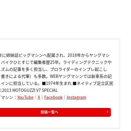
9年に姉妹誌ビッグマシンへ配属され、2018年からヤングマシ
。バイクひとすじで編集者歴25年。ライディングテクニックや
ニズムの記事を多く担当し、プロライダーのインプレ起こし
き書きによる代筆）も多数。WEBヤングマシンでは新車系の記
インに担当している。■1974年生まれ ■ネイティブ足立区民
2013 MOTOGUZZI V7 SPECIAL
グマシン：
YouTube
｜
X
｜
Facebook
｜
Instagram
投稿一覧へ