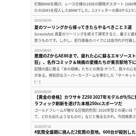
打倒BMWを掲げ、レース仕様の190Eの開発がスタート 19
たのはM3を投入したBMWでした。2.3リッターの直4から2.
2026/08/04
夏のツーリングから帰ってきたらやるべきこと３選
Screenshot 真夏のツーリングを終えて帰宅すると、暑さ
思うものです。しかし、走行直後のバイクには虫汚れが付着し
2026/08/05
悪魔のZからAE86まで、疲れた心に蘇るエキゾース
狂」、名作コミック＆映画の愛機たちが東京駅地下
記憶の底に眠る「あの相棒」たちとの再会 かつて、我々の心
がある。熱狂的なスーパーカーブームを牽引した『サーキット
[…]
2026/08/06
【黄金の骨格】カワサキ Z250 2027年モデルが9/
ラフィック刷新を遂げた本格250ccスポーツだ
ゴールドフレームが魅せる圧倒的色気! 2026年型との違いは「
て、どれも似たようなものだ」などと侮るなかれ。今回発表されたカ
2026/07/31
4気筒全盛期に挑んだ2気筒の意地。600台が殺到し