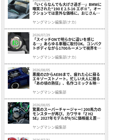
「いくらなんでも大げさ過ぎ…」BMWに
嘲笑された“190 E 2.5-16 エボⅡ”。オー
クションでは意外な価格に。おじさん達
が少年だった頃の憧れのクルマを深堀り
ヤングマシン編集部(ナカ)
2026/07/29
「スイッチONで明らかに違いを感じ
る…」あらゆる車種に取付OK。コンパク
トボディながら1700ルーメンで視界を確
保する［デイトナ・LEDフォグランプユ
ニット プレシャスレイ スモール］
ヤングマシン編集部(ナカ)
2026/08/05
悪魔のZからAE86まで、疲れた心に蘇る
エキゾーストノート。忙しい大人に贈る
「あの頃の熱狂」、名作コミック＆映画
の愛機たちが東京駅地下に期間限定で集
結！
ヤングマシン編集部
2026/08/05
驚異のスーパーチャージャー! 200馬力の
モンスターが再び。カワサキ「Z H2
SE」2027年モデルが9/5に価格据え置き
で発売
ヤングマシン編集部
2026/07/31