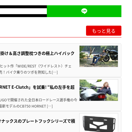
もっと見る
肘掛け＆高さ調整枕つきの極上ハイバック
ット作「WIDE/REST（ワイドレスト）チェ
発売！バイク乗りのツボを熟知した[…]
T E-Clutch」を試乗! “私の左手を超
SUGOで開催された全日本ロードレース選手権の今
ルのCB750 HORNET […]
！タナックスのプレートフックシリーズで積