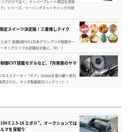
ャリアだけでなく、ナンバープレート周辺を荷掛
ック」シリーズ。ツーリングネットやバッグの固
メ＆限定スイーツ決定版！三重推しテイク
もまとめて 鈴鹿8耐やF1日本グランプリが鈴鹿サー
ーキングエリアの店舗を対象に、中[…]
子制御CVT搭載モデルなど、7月発表のヤマ
ジネススクーター「ギア」のDNAを受け継ぐ原付
発売された。ホンダ製着脱式バッテリー[…]
 E 2.5-16 エボⅡ”。オークションでは
クルマを深堀り