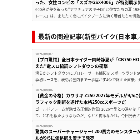
った、女性コンビの「スズキGSX400E」が特別展示
600台が夢を追った”アマチュアの甲子園”と彼女たちの夏 19
レース」は、またたく間にバイクブームに沸く若者たちの情熱の
最新の関連記事(新型バイク(日本車／
2026/08/07
【プロ驚愕】全日本ライダー岡崎静夏が「CB750 HORNE
えた”電スロ協調シフトダウンの衝撃
滑らかシフトダウンにプロレーサーも嫉妬!? スポーツランド
季初レースを、表彰台圏内まで一歩届かず4位で終えた直後、最新モデ
2026/08/06
【黄金の骨格】カワサキ Z250 2027年モデルが9/
ラフィック刷新を遂げた本格250ccスポーツだ
ゴールドフレームが魅せる圧倒的色気! 2026年型との違いは「
て、どれも似たようなものだ」などと侮るなかれ。今回発表されたカ
2026/08/05
驚異のスーパーチャージャー! 200馬力のモンスターが再
ルが9/5に価格据え置きで発売