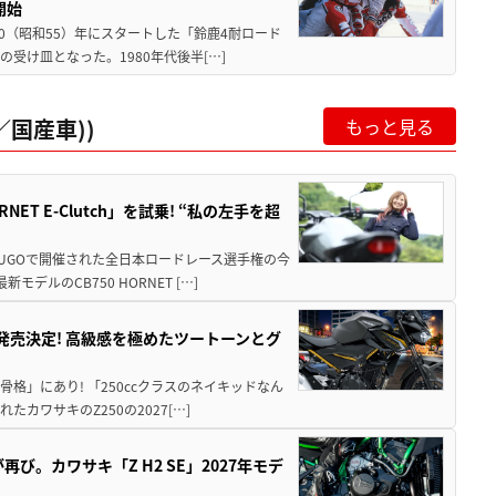
開始
80（昭和55）年にスタートした「鈴鹿4耐ロード
受け皿となった。1980年代後半[…]
国産車))
もっと見る
T E-Clutch」を試乗! “私の左手を超
SUGOで開催された全日本ロードレース選手権の今
ルのCB750 HORNET […]
5に発売決定! 高級感を極めたツートーンとグ
骨格」にあり! 「250ccクラスのネイキッドなん
ワサキのZ250の2027[…]
び。カワサキ「Z H2 SE」2027年モデ