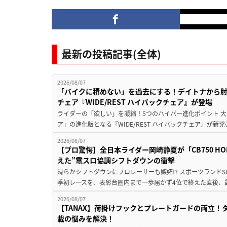
最新の投稿記事(全体)
2026/08/07
「バイクに積めない」を過去にする！デイトナから
チェア『WIDE/REST ハイバックチェア』が登場
ライダーの「欲しい」を凝縮！5つのハイパー進化ポイント 大ヒ
ア」の進化版となる『WIDE/REST ハイバックチェア』が新
2026/08/07
【プロ驚愕】全日本ライダー岡崎静夏が「CB750 HORNE
えた”電スロ協調シフトダウンの衝撃
滑らかシフトダウンにプロレーサーも嫉妬!? スポーツランド
季初レースを、表彰台圏内まで一歩届かず4位で終えた直後、最新モデ
2026/08/07
【TANAX】荷掛けフックとプレートガードの両立
載の悩みを解決！