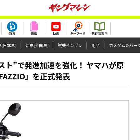
[日本車]
新車[外国車]
試乗インプレ
用品
カスタム＆パー
ーアシスト”で発進加速を強化！ ヤマハが原
AZZIO」を正式発表