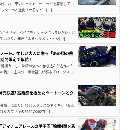
80年代、ハコ車のレースでヨーロッパを席巻してい
5リッターへと進化させるなど「[…]
と疲れから「早くバイクをガレージにしまいたい」と
ていたり、発汗によるヘルメットやジ[…]
トノート。忙しい大人に贈る「あの頃の熱
に期間限定で集結！
を鷲掴みにし、熱狂の渦へと巻き込んだ名作たち
の狼』。主人公・風吹裕矢が駆る「ロータス ヨ
5に発売決定! 高級感を極めたツートーンとグ
骨格」にあり! 「250ccクラスのネイキッドなん
ワサキのZ250の2027[…]
た”アマチュアレースの甲子園”鈴鹿4耐を彩