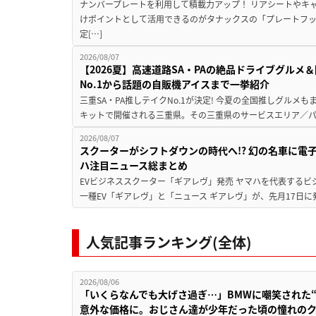
ナンバープレートを利用して積載力アップ！ リアシートやキ
けポイントとして活用できるのがタナックスの「プレートフ
定[…]
2026/08/07
【2026夏】高速道路SA・PAの絶品ドライブグル
No.1から話題の自販機アイスまで一挙紹介
三重SA・PA推しテイクNo.1が決定! 今夏の全国推しグルメ
キットで開催される三重県。その三重県のサービスエリア／パ
2026/08/07
スクーターがシフトダウンの時代へ!? 幻の名車に電
ハ注目ニュース総まとめ
EVビジネススクーター「ギアレヴ」発売 ヤマハを代表するビ
一種EV「ギアレヴ」と「ニュース ギアレヴ」が、先月17日に
人気記事ランキング(全体)
2026/08/06
「いくらなんでも大げさ過ぎ…」BMWに嘲笑された“190
意外な価格に。おじさん達が少年だった頃の憧れの