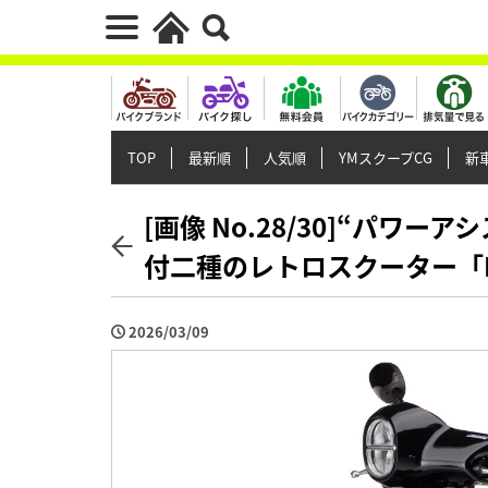
TOP
最新順
人気順
YMスクープCG
新車
[画像 No.28/30]“パワ
付二種のレトロスクーター「F
2026/03/09