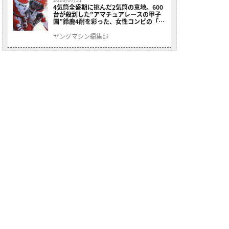
4気筒全盛期に挑んだ2気筒の意地。600
台が殺到した”アマチュアレースの甲子
園”鈴鹿4耐を彩った、女性コンビの「ス
ズキGSX400E」が特別展示開始
ヤングマシン編集部