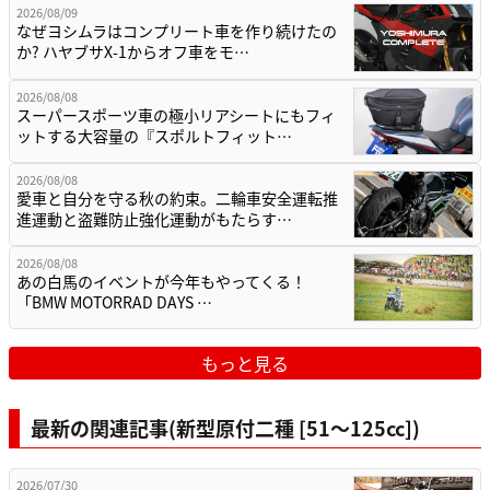
2026/08/09
なぜヨシムラはコンプリート車を作り続けたの
か? ハヤブサX-1からオフ車をモ…
2026/08/08
スーパースポーツ車の極小リアシートにもフィ
ットする大容量の『スポルトフィット…
2026/08/08
愛車と自分を守る秋の約束。二輪車安全運転推
進運動と盗難防止強化運動がもたらす…
2026/08/08
あの白馬のイベントが今年もやってくる！
「BMW MOTORRAD DAYS …
もっと見る
最新の関連記事(新型原付二種 [51〜125cc])
2026/07/30