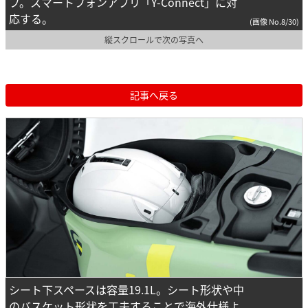
フ。スマートフォンアプリ「Y-Connect」に対
応する。
(画像 No.8/30)
縦スクロールで次の写真へ
記事へ戻る
シート下スペースは容量19.1L。シート形状や中
のバスケット形状を工夫することで海外仕様よ