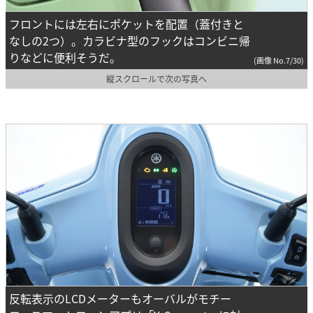
フロントには左右にポケットを配置（蓋付きと
なしの2つ）。カラビナ型のフックはコンビニ帰
りなどに便利そうだ。
(画像 No.7/30)
縦スクロールで次の写真へ
反転表示のLCDメーターもオーバルがモチー