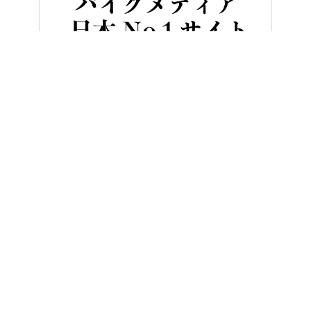
HOME
バイク／オートバイ［新車］
“パワーアシスト”で発進加速
ヤングマシンとは？
ご利用案内
執筆／編集メンバー
プライバシーポリシー
運営会社
お問い合せ
Copyright ©
NAIGAI PUBLISHING CO.,LTD.
All rights reserved.