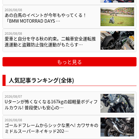
2026/08/08
あの白馬のイベントが今年もやってくる！
「BMW MOTORRAD DAYS …
2026/08/08
愛車と自分を守る秋の約束。二輪車安全運転推
進運動と盗難防止強化運動がもたらす…
もっと見る
人気記事ランキング(全体)
2026/08/07
Uターンが怖くなくなる167kgの超軽量ボディフ
ルカウル! 普段使いも安心の…
2026/08/08
ゴールドフレームからシックな黒へ! カワサキの
ミドルスーパーネイキッド202…