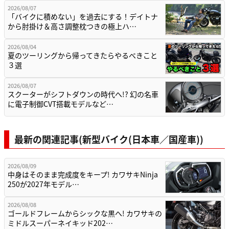
2026/08/07
「バイクに積めない」を過去にする！デイトナ
から肘掛け＆高さ調整枕つきの極上ハ…
2026/08/04
夏のツーリングから帰ってきたらやるべきこと
３選
2026/08/07
スクーターがシフトダウンの時代へ!? 幻の名車
に電子制御CVT搭載モデルなど…
最新の関連記事(新型バイク(日本車／国産車))
2026/08/09
中身はそのまま完成度をキープ! カワサキNinja
250が2027年モデル…
2026/08/08
ゴールドフレームからシックな黒へ! カワサキの
ミドルスーパーネイキッド202…