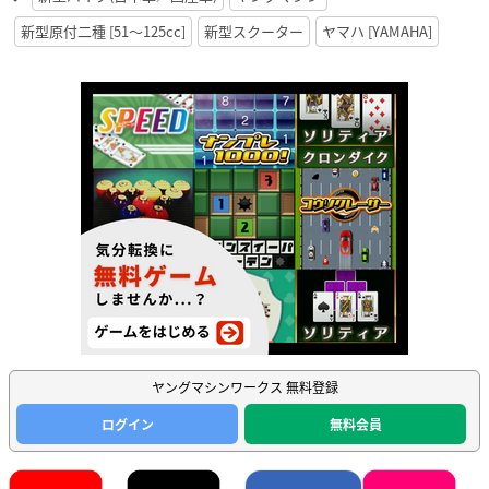
新型原付二種 [51〜125cc]
新型スクーター
ヤマハ [YAMAHA]
ヤングマシンワークス 無料登録
ログイン
無料会員