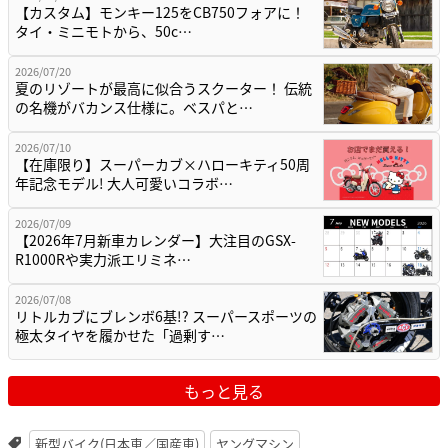
【カスタム】モンキー125をCB750フォアに！
タイ・ミニモトから、50c…
2026/07/20
夏のリゾートが最高に似合うスクーター！ 伝統
の名機がバカンス仕様に。ベスパと…
2026/07/10
【在庫限り】スーパーカブ×ハローキティ50周
年記念モデル! 大人可愛いコラボ…
2026/07/09
【2026年7月新車カレンダー】大注目のGSX-
R1000Rや実力派エリミネ…
2026/07/08
リトルカブにブレンボ6基!? スーパースポーツの
極太タイヤを履かせた「過剰す…
もっと見る
新型バイク(日本車／国産車)
ヤングマシン