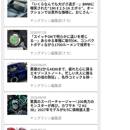
「いくらなんでも大げさ過ぎ…」BMWに
嘲笑された“190 E 2.5-16 エボⅡ”。オー
クションでは意外な価格に。おじさん達
が少年だった頃の憧れのクルマを深堀り
ヤングマシン編集部(ナカ)
2026/07/29
「スイッチONで明らかに違いを感じ
る…」あらゆる車種に取付OK。コンパク
トボディながら1700ルーメンで視界を確
保する［デイトナ・LEDフォグランプユ
ニット プレシャスレイ スモール］
ヤングマシン編集部(ナカ)
2026/08/05
悪魔のZからAE86まで、疲れた心に蘇る
エキゾーストノート。忙しい大人に贈る
「あの頃の熱狂」、名作コミック＆映画
の愛機たちが東京駅地下に期間限定で集
結！
ヤングマシン編集部
2026/08/05
驚異のスーパーチャージャー! 200馬力の
モンスターが再び。カワサキ「Z H2
SE」2027年モデルが9/5に価格据え置き
で発売
ヤングマシン編集部
2026/07/31