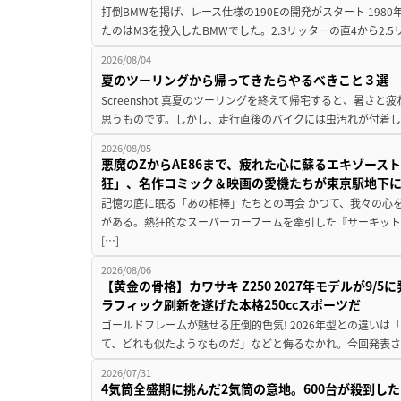
打倒BMWを掲げ、レース仕様の190Eの開発がスタート 19
たのはM3を投入したBMWでした。2.3リッターの直4から2.
2026/08/04
夏のツーリングから帰ってきたらやるべきこと３選
Screenshot 真夏のツーリングを終えて帰宅すると、暑さ
思うものです。しかし、走行直後のバイクには虫汚れが付着し
2026/08/05
悪魔のZからAE86まで、疲れた心に蘇るエキゾース
狂」、名作コミック＆映画の愛機たちが東京駅地下
記憶の底に眠る「あの相棒」たちとの再会 かつて、我々の心
がある。熱狂的なスーパーカーブームを牽引した『サーキット
[…]
2026/08/06
【黄金の骨格】カワサキ Z250 2027年モデルが9/
ラフィック刷新を遂げた本格250ccスポーツだ
ゴールドフレームが魅せる圧倒的色気! 2026年型との違いは「
て、どれも似たようなものだ」などと侮るなかれ。今回発表されたカ
2026/07/31
4気筒全盛期に挑んだ2気筒の意地。600台が殺到し