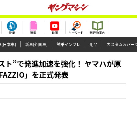
[日本車]
新車[外国車]
試乗インプレ
用品
カスタム＆パー
ーアシスト”で発進加速を強化！ ヤマハが原
AZZIO」を正式発表