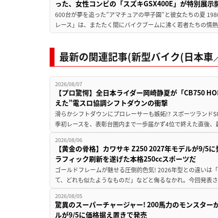
った、女性コンビの「スズキGSX400E」が特別展示
600台が夢を追った”アマチュアの甲子園”と彼女たちの夏 19
レース」は、またたく間にバイクブームに沸く若者たちの情熱の
最新の関連記事(新型バイク(日本車／
2026/08/07
【プロ驚愕】全日本ライダー岡崎静夏が「CB750 HORNE
えた”電スロ協調シフトダウンの衝撃
滑らかシフトダウンにプロレーサーも嫉妬!? スポーツランド
季初レースを、表彰台圏内まで一歩届かず4位で終えた直後、最新モデ
2026/08/06
【黄金の骨格】カワサキ Z250 2027年モデルが9/
ラフィック刷新を遂げた本格250ccスポーツだ
ゴールドフレームが魅せる圧倒的色気! 2026年型との違いは「
て、どれも似たようなものだ」などと侮るなかれ。今回発表されたカ
2026/08/05
驚異のスーパーチャージャー! 200馬力のモンスターが再
ルが9/5に価格据え置きで発売