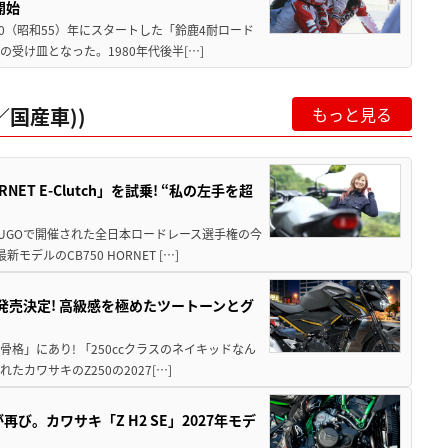
開始
80（昭和55）年にスタートした「鈴鹿4耐ロード
受け皿となった。1980年代後半[…]
国産車))
もっと見る
T E-Clutch」を試乗! “私の左手を超
SUGOで開催された全日本ロードレース選手権の今
ルのCB750 HORNET […]
5に発売決定! 高級感を極めたツートーンとグ
骨格」にあり! 「250ccクラスのネイキッドなん
ワサキのZ250の2027[…]
び。カワサキ「Z H2 SE」2027年モデ