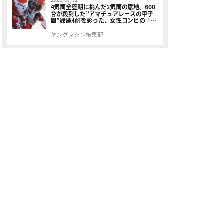
4気筒全盛期に挑んだ2気筒の意地。600
台が殺到した”アマチュアレースの甲子
園”鈴鹿4耐を彩った、女性コンビの「ス
ズキGSX400E」が特別展示開始
ヤングマシン編集部