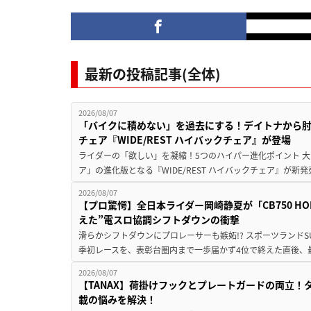
最新の投稿記事(全体)
2026/08/07
「バイクに積めない」を過去にする！デイトナから
チェア『WIDE/REST ハイバックチェア』が登場
ライダーの「欲しい」を凝縮！5つのハイパー進化ポイント 大ヒ
ア」の進化版となる『WIDE/REST ハイバックチェア』が新
2026/08/07
【プロ驚愕】全日本ライダー岡崎静夏が「CB750 HORNE
えた”電スロ協調シフトダウンの衝撃
滑らかシフトダウンにプロレーサーも嫉妬!? スポーツランド
季初レースを、表彰台圏内まで一歩届かず4位で終えた直後、最新モデ
2026/08/07
【TANAX】荷掛けフックとプレートガードの両立
載の悩みを解決！