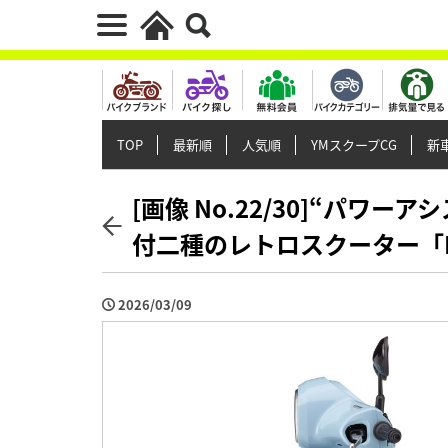
TOP
最新順
人気順
YMスクープCG
新車
[画像 No.22/30]“パワ
付二種のレトロスクーター「F
2026/03/09