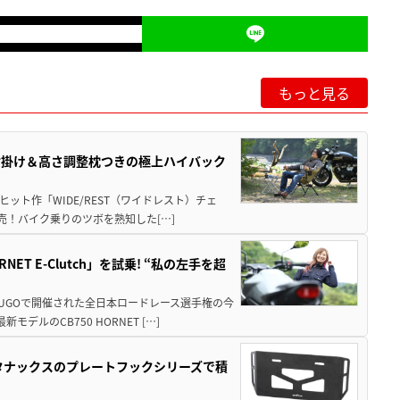
もっと見る
肘掛け＆高さ調整枕つきの極上ハイバック
ット作「WIDE/REST（ワイドレスト）チェ
発売！バイク乗りのツボを熟知した[…]
T E-Clutch」を試乗! “私の左手を超
SUGOで開催された全日本ロードレース選手権の今
ルのCB750 HORNET […]
！タナックスのプレートフックシリーズで積