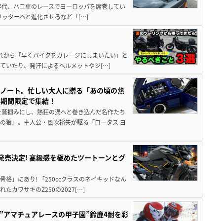
80年代、ハコ車のレースでヨーロッパを席巻してい
5リッターへと進化させるなど「[…]
と疲れから「早くバイクをガレージにしまいたい」と
ていたり、発汗によるヘルメットやジ[…]
トノート。忙しい大人に贈る「あの頃の熱
に期間限定で集結！
を鷲掴みにし、熱狂の渦へと巻き込んだ名作たち
の狼』。主人公・風吹裕矢が駆る「ロータス ヨ
5に発売決定! 高級感を極めたツートーンとグ
骨格」にあり! 「250ccクラスのネイキッドなん
ワサキのZ250の2027[…]
た”アマチュアレースの甲子園”鈴鹿4耐を彩