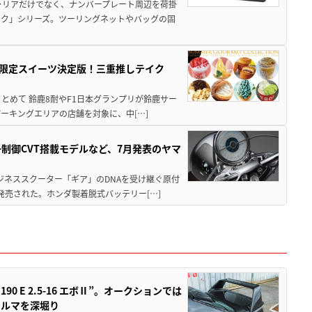
ャリアだけでなく、ナンバープレート周辺を荷掛
ック」シリーズ。ツーリングネットやバッグの固
メ＆限定スイーツ決定版！三重推しテイク
もまとめて 鈴鹿8耐やF1日本グランプリが鈴鹿サー
ーキングエリアの店舗を対象に、中[…]
子制御CVT搭載モデルなど、7月発表のヤマ
ジネススクーター「ギア」のDNAを受け継ぐ原付
発売された。ホンダ製着脱式バッテリー[…]
 E 2.5-16 エボⅡ”。オークションでは
クルマを深堀り