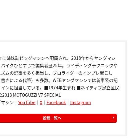
9年に姉妹誌ビッグマシンへ配属され、2018年からヤングマシ
。バイクひとすじで編集者歴25年。ライディングテクニックや
ニズムの記事を多く担当し、プロライダーのインプレ起こし
き書きによる代筆）も多数。WEBヤングマシンでは新車系の記
インに担当している。■1974年生まれ ■ネイティブ足立区民
2013 MOTOGUZZI V7 SPECIAL
グマシン：
YouTube
｜
X
｜
Facebook
｜
Instagram
投稿一覧へ