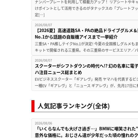
ナンバープレートを利用して積載力アップ！ リアシートやキ
けポイントとして活用できるのがタナックスの「プレートフ
定[…]
2026/08/07
【2026夏】高速道路SA・PAの絶品ドライブグル
No.1から話題の自販機アイスまで一挙紹介
三重SA・PA推しテイクNo.1が決定! 今夏の全国推しグルメ
キットで開催される三重県。その三重県のサービスエリア／パ
2026/08/07
スクーターがシフトダウンの時代へ!? 幻の名車に電
ハ注目ニュース総まとめ
EVビジネススクーター「ギアレヴ」発売 ヤマハを代表するビ
一種EV「ギアレヴ」と「ニュース ギアレヴ」が、先月17日に
人気記事ランキング(全体)
2026/08/06
「いくらなんでも大げさ過ぎ…」BMWに嘲笑された“190
意外な価格に。おじさん達が少年だった頃の憧れの