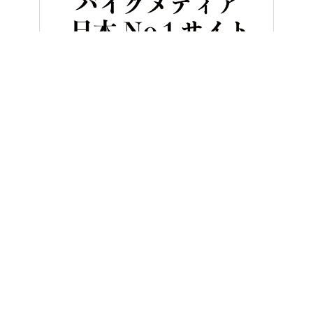
HOME
バイク／オートバイ［新車］
“パワーアシスト”で発進加速
ヤングマシンとは？
ご利用案内
執筆／編集メンバー
プライバシーポリシー
運営会社
お問い合せ
Copyright ©
NAIGAI PUBLISHING CO.,LTD.
All rights reserved.