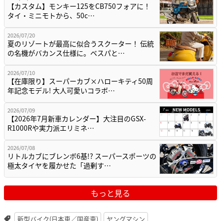
【カスタム】モンキー125をCB750フォアに！
タイ・ミニモトから、50c…
2026/07/20
夏のリゾートが最高に似合うスクーター！ 伝統
の名機がバカンス仕様に。ベスパと…
2026/07/10
【在庫限り】スーパーカブ×ハローキティ50周
年記念モデル! 大人可愛いコラボ…
2026/07/09
【2026年7月新車カレンダー】大注目のGSX-
R1000Rや実力派エリミネ…
2026/07/08
リトルカブにブレンボ6基!? スーパースポーツの
極太タイヤを履かせた「過剰す…
もっと見る
新型バイク(日本車／国産車)
ヤングマシン