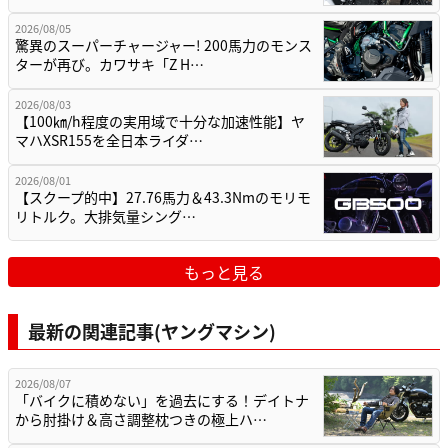
2026/08/05
驚異のスーパーチャージャー! 200馬力のモンス
ターが再び。カワサキ「Z H…
2026/08/03
【100㎞/h程度の実用域で十分な加速性能】ヤ
マハXSR155を全日本ライダ…
2026/08/01
【スクープ的中】27.76馬力＆43.3Nmのモリモ
リトルク。大排気量シング…
もっと見る
最新の関連記事(ヤングマシン)
2026/08/07
「バイクに積めない」を過去にする！デイトナ
から肘掛け＆高さ調整枕つきの極上ハ…