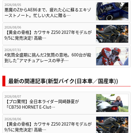
2026/08/05
悪魔のZからAE86まで、疲れた心に蘇るエキゾ
ーストノート。忙しい大人に贈る…
2026/08/06
【黄金の骨格】カワサキ Z250 2027年モデルが
9/5に発売決定! 高級…
2026/07/31
4気筒全盛期に挑んだ2気筒の意地。600台が殺
到した”アマチュアレースの甲子…
最新の関連記事(新型バイク(日本車／国産車))
2026/08/07
【プロ驚愕】全日本ライダー岡崎静夏が
「CB750 HORNET E-Clut…
2026/08/06
【黄金の骨格】カワサキ Z250 2027年モデルが
9/5に発売決定! 高級…