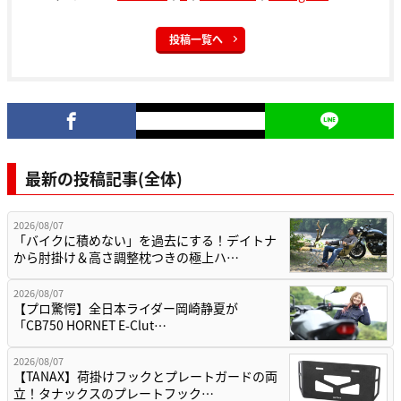
投稿一覧へ
最新の投稿記事(全体)
2026/08/07
「バイクに積めない」を過去にする！デイトナ
から肘掛け＆高さ調整枕つきの極上ハ…
2026/08/07
【プロ驚愕】全日本ライダー岡崎静夏が
「CB750 HORNET E-Clut…
2026/08/07
【TANAX】荷掛けフックとプレートガードの両
立！タナックスのプレートフック…