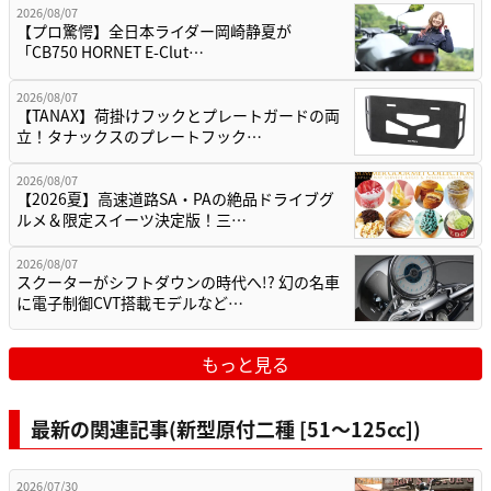
2026/08/07
【プロ驚愕】全日本ライダー岡崎静夏が
「CB750 HORNET E-Clut…
2026/08/07
【TANAX】荷掛けフックとプレートガードの両
立！タナックスのプレートフック…
2026/08/07
【2026夏】高速道路SA・PAの絶品ドライブグ
ルメ＆限定スイーツ決定版！三…
2026/08/07
スクーターがシフトダウンの時代へ!? 幻の名車
に電子制御CVT搭載モデルなど…
もっと見る
最新の関連記事(新型原付二種 [51〜125cc])
2026/07/30