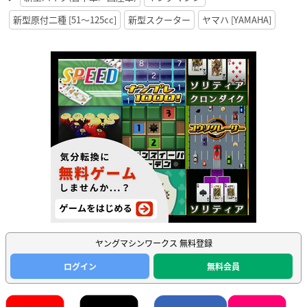
新型原付二種 [51〜125cc]
新型スクーター
ヤマハ [YAMAHA]
ヤングマシンワークス 無料登録
ログイン
無料会員