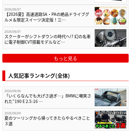
2026/08/07
【2026夏】高速道路SA・PAの絶品ドライブグ
ルメ＆限定スイーツ決定版！三…
2026/08/07
スクーターがシフトダウンの時代へ!? 幻の名車
に電子制御CVT搭載モデルなど…
もっと見る
人気記事ランキング(全体)
2026/08/06
「いくらなんでも大げさ過ぎ…」BMWに嘲笑さ
れた“190 E 2.5-16 …
2026/08/04
夏のツーリングから帰ってきたらやるべきこと
３選