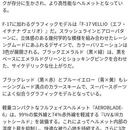
クが存分に生かされ、より高性能なヘルメットとなってい
る。
F-17に加わるグラフィックモデルは『F-17 VELLIO（エフ・
イチナナ ヴェリオ）』だ。スラッシュラインとアローパタ
ーンに、立体感のある幾何学的な模様を組み合わせたレーシ
ングムードにあふれるデザインで、カラーバリエーションは
3色が展開される。ブラックエメラルド（黒×緑）は、黒を
ベースにエメラルドグリーンとショッキングピンクを合わせ
た、サイケデリックな仕上がりだ。
ブラックレッド（黒×赤）とブルーイエロー（青×黄）もレ
ーシングムード満点のカラースキームで、スーパースポーツ
によく似合うグラフィックモデルとなっている。
軽量コンパクトなフルフェイスヘルメット『AEROBLADE-
6』は、99％の紫外線と74％赤外線を軽減する『UV＆IRカ
ットシールド』を装備する。これによってヘルメット内部の
温度上昇を抑制し、快適な被り心地を持続する。さらに3次