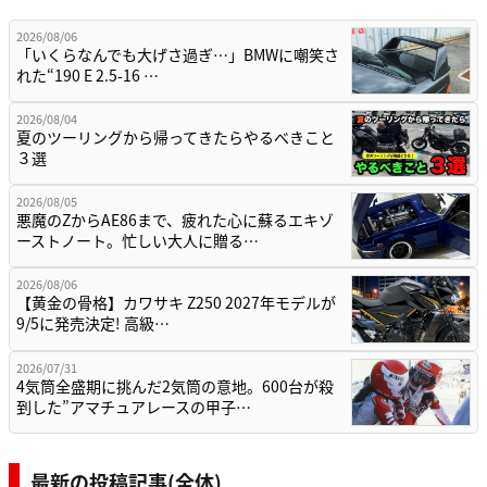
2026/08/06
「いくらなんでも大げさ過ぎ…」BMWに嘲笑さ
れた“190 E 2.5-16 …
2026/08/04
夏のツーリングから帰ってきたらやるべきこと
３選
2026/08/05
悪魔のZからAE86まで、疲れた心に蘇るエキゾ
ーストノート。忙しい大人に贈る…
2026/08/06
【黄金の骨格】カワサキ Z250 2027年モデルが
9/5に発売決定! 高級…
2026/07/31
4気筒全盛期に挑んだ2気筒の意地。600台が殺
到した”アマチュアレースの甲子…
最新の投稿記事(全体)