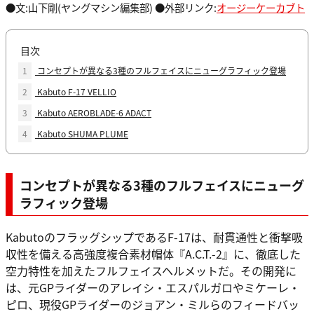
●文:山下剛(ヤングマシン編集部) ●外部リンク:
オージーケーカブト
目次
1
コンセプトが異なる3種のフルフェイスにニューグラフィック登場
2
Kabuto F-17 VELLIO
3
Kabuto AEROBLADE-6 ADACT
4
Kabuto SHUMA PLUME
コンセプトが異なる3種のフルフェイスにニューグ
ラフィック登場
KabutoのフラッグシップであるF-17は、耐貫通性と衝撃吸
収性を備える高強度複合素材帽体『A.C.T.-2』に、徹底した
空力特性を加えたフルフェイスヘルメットだ。その開発に
は、元GPライダーのアレイシ・エスパルガロやミケーレ・
ピロ、現役GPライダーのジョアン・ミルらのフィードバッ