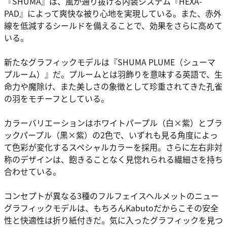
『SHUMA』は、風が通り抜ける内装システム『HEXA-
PAD』によって爽快な被り心地を実現している。また、赤外
線を低減するシールドを備えることで、効果をさらに高めて
いる。
新たなグラフィックモデルは『SHUMA PLUME（シューマ
プルーム）』だ。プルームとは羽飾りを意味する英語で、生
命力や魔除け、また美しさの象徴として珍重されてきた孔雀
の羽をモチーフとしている。
カラーバリエーションはホワイトパープル（白×紫）とブラ
ックパープル（黒×紫）の2色で、いずれも見る角度によっ
て色彩が変化するスペシャルカラーを採用。さらに左右非対
称のデザインは、飽きることなく見惚れられる繊細さを持ち
合わせている。
コンセプトが異なる3種のフルフェイスヘルメットのニュー
グラフィックモデルは、もちろんKabutoだからこその安全
性と快適性は折り紙付きだ。気に入ったグラフィックを見つ