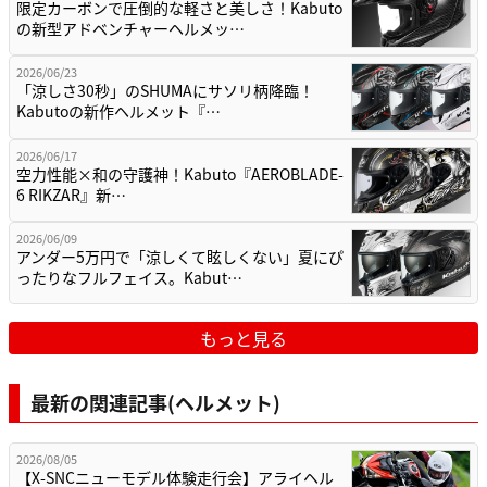
限定カーボンで圧倒的な軽さと美しさ！Kabuto
の新型アドベンチャーヘルメッ…
2026/06/23
「涼しさ30秒」のSHUMAにサソリ柄降臨！
Kabutoの新作ヘルメット『…
2026/06/17
空力性能×和の守護神！Kabuto『AEROBLADE-
6 RIKZAR』新…
2026/06/09
アンダー5万円で「涼しくて眩しくない」夏にぴ
ったりなフルフェイス。Kabut…
もっと見る
最新の関連記事(ヘルメット)
2026/08/05
【X-SNCニューモデル体験走行会】アライヘル