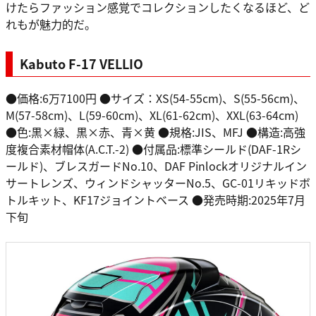
けたらファッション感覚でコレクションしたくなるほど、ど
れもが魅力的だ。
Kabuto F-17 VELLIO
●価格:6万7100円 ●サイズ：XS(54-55cm)、S(55-56cm)、
M(57-58cm)、L(59-60cm)、XL(61-62cm)、XXL(63-64cm)
●色:黒×緑、黒×赤、青×黄 ●規格:JIS、MFJ ●構造:高強
度複合素材帽体(A.C.T.-2) ●付属品:標準シールド(DAF-1Rシ
ールド)、ブレスガードNo.10、DAF Pinlockオリジナルイン
サートレンズ、ウィンドシャッターNo.5、GC-01リキッドボ
トルキット、KF17ジョイントベース ●発売時期:2025年7月
下旬