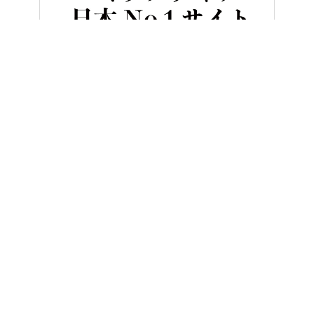
HOME
バイク用品
Kabuto フルフェイスヘルメット3機種『F-17
ヤングマシンとは？
ご利用案内
執筆／編集メンバー
プライバシーポリシー
運営会社
お問い合せ
Copyright ©
NAIGAI PUBLISHING CO.,LTD.
All rights reserved.