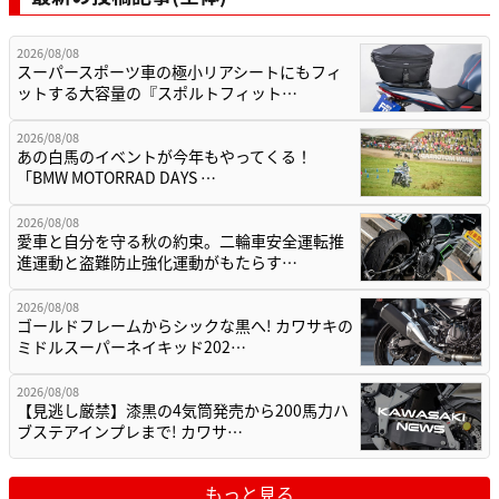
2026/08/08
スーパースポーツ車の極小リアシートにもフィ
ットする大容量の『スポルトフィット…
2026/08/08
あの白馬のイベントが今年もやってくる！
「BMW MOTORRAD DAYS …
2026/08/08
愛車と自分を守る秋の約束。二輪車安全運転推
進運動と盗難防止強化運動がもたらす…
2026/08/08
ゴールドフレームからシックな黒へ! カワサキの
ミドルスーパーネイキッド202…
2026/08/08
【見逃し厳禁】漆黒の4気筒発売から200馬力ハ
ブステアインプレまで! カワサ…
もっと見る