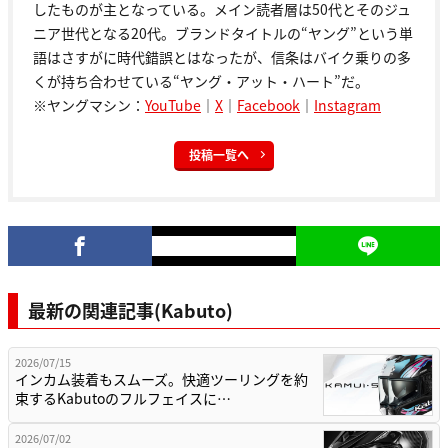
したものが主となっている。メイン読者層は50代とそのジュ
ニア世代となる20代。ブランドタイトルの“ヤング”という単
語はさすがに時代錯誤とはなったが、信条はバイク乗りの多
くが持ち合わせている“ヤング・アット・ハート”だ。
※ヤングマシン：
YouTube
｜
X
｜
Facebook
｜
Instagram
投稿一覧へ
最新の関連記事(Kabuto)
2026/07/15
インカム装着もスムーズ。快適ツーリングを約
束するKabutoのフルフェイスに…
2026/07/02