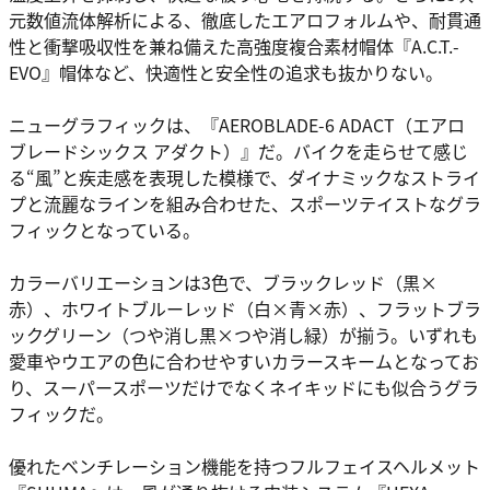
元数値流体解析による、徹底したエアロフォルムや、耐貫通
性と衝撃吸収性を兼ね備えた高強度複合素材帽体『A.C.T.-
EVO』帽体など、快適性と安全性の追求も抜かりない。
ニューグラフィックは、『AEROBLADE-6 ADACT（エアロ
ブレードシックス アダクト）』だ。バイクを走らせて感じ
る“風”と疾走感を表現した模様で、ダイナミックなストライ
プと流麗なラインを組み合わせた、スポーツテイストなグラ
フィックとなっている。
カラーバリエーションは3色で、ブラックレッド（黒×
赤）、ホワイトブルーレッド（白×青×赤）、フラットブラ
ックグリーン（つや消し黒×つや消し緑）が揃う。いずれも
愛車やウエアの色に合わせやすいカラースキームとなってお
り、スーパースポーツだけでなくネイキッドにも似合うグラ
フィックだ。
優れたベンチレーション機能を持つフルフェイスヘルメット