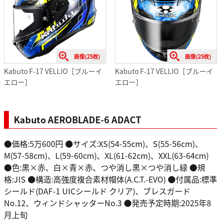
画像(25枚)
画像(25枚)
Kabuto F-17 VELLIO［ブルーイ
Kabuto F-17 VELLIO［ブルーイ
エロー］
エロー］
Kabuto AEROBLADE-6 ADACT
●価格:5万600円 ●サイズ:XS(54-55cm)、S(55-56cm)、
M(57-58cm)、L(59-60cm)、XL(61-62cm)、XXL(63-64cm)
●色:黒×赤、白×青×赤、つや消し黒×つや消し緑 ●規
格:JIS ●構造:高強度複合素材帽体(A.C.T.-EVO) ●付属品:標準
シールド(DAF-1 UICシールド クリア)、ブレスガード
No.12、ウィンドシャッターNo.3 ●発売予定時期:2025年8
月上旬