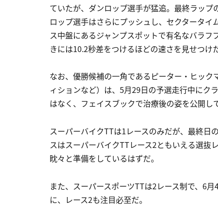
ていたが、ダンロップ選手が猛追。最終ラップの
ロップ選手はさらにプッシュし、セクタータイ
ス中盤にあるジャンプスポットで有名なバラフ
きには10.2秒差をつけるほどの速さを見せつけ
なお、優勝候補の一角であるピーター・ヒックマン
ィションなど）は、5月29日の予選走行中にク
はなく、フェイスブックで治療後の姿を公開し
スーパーバイクTTは1レースのみだが、最終日
スはスーパーバイクTTレース2ともいえる選抜
眈々と準備をしているはずだ。
また、スーパースポーツTTは2レース制で、6
に、レース2も注目必至だ。