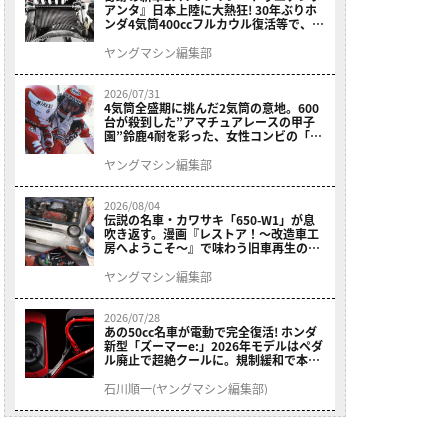
アンタ』日本上陸に大熱狂! 30年ぶりホ
ンダ4気筒400ccフルカウル復活等で、ロ
マン溢れる1ヶ月に【7月ホットなバイク
ニュース振り返り】
ヤングマシン編集部
2026/07/31
4気筒全盛期に挑んだ2気筒の意地。600
台が殺到した”アマチュアレースの甲子
園”鈴鹿4耐を彩った、女性コンビの「ス
ズキGSX400E」が特別展示開始
ヤングマシン編集部
2026/08/04
伝説の名車・カワサキ「650-W1」が息
吹き返す。漫画『レストア！～改造車工
房へようこそ～』で味わう旧車再生のロ
マン
ヤングマシン編集部
2026/07/28
あの50cc名車が電動で完全復活! ホンダ
新型「ズーマーe:」2026年モデルはペダ
ル廃止で超絶クールに。規制緩和で本来
の姿へ【海外】
石川順一(ヤングマシン編集部)