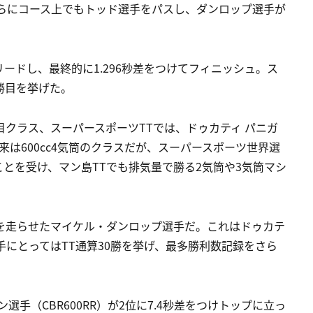
。さらにコース上でもトッド選手をパスし、ダンロップ選手が
ードし、最終的に1.296秒差をつけてフィニッシュ。ス
勝目を挙げた。
目クラス、スーパースポーツTTでは、ドゥカティ パニガ
元来は600cc4気筒のクラスだが、スーパースポーツ世界選
とを受け、マン島TTでも排気量で勝る2気筒や3気筒マシ
を走らせたマイケル・ダンロップ選手だ。これはドゥカテ
手にとってはTT通算30勝を挙げ、最多勝利数記録をさら
手（CBR600RR）が2位に7.4秒差をつけトップに立っ