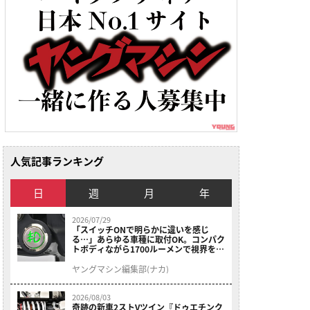
人気記事ランキング
日
週
月
年
2026/07/29
「スイッチONで明らかに違いを感じ
る…」あらゆる車種に取付OK。コンパク
トボディながら1700ルーメンで視界を確
保する［デイトナ・LEDフォグランプユ
ニット プレシャスレイ スモール］
ヤングマシン編集部(ナカ)
2026/08/03
奇跡の新車2ストVツイン『ドゥエチンク