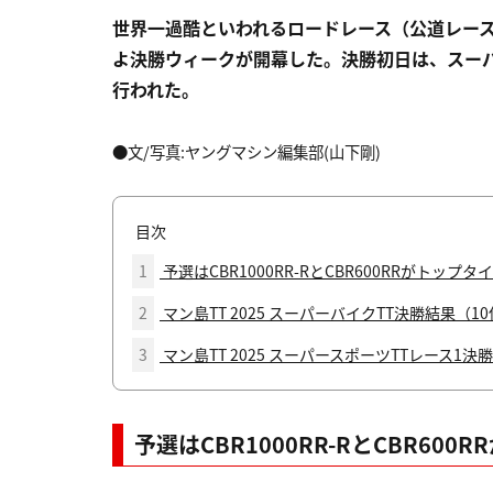
世界一過酷といわれるロードレース（公道レース
よ決勝ウィークが開幕した。決勝初日は、スーパ
行われた。
●文/写真:ヤングマシン編集部(山下剛)
目次
1
予選はCBR1000RR-RとCBR600RRがトップ
2
マン島TT 2025 スーパーバイクTT決勝結果（1
3
マン島TT 2025 スーパースポーツTTレース1決
予選はCBR1000RR-RとCBR60