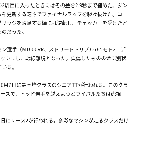
3周目に入ったときにはその差を2.9秒まで縮めた。ダン
ムを更新する速さでファイナルラップを駆け抜けた。コー
ブリッジを通過する頃には逆転し、チェッカーを受けたと
たのだった。
選手（M1000RR、ストリートトリプル765モト2エデ
ラッシュし、戦線離脱となった。負傷したものの命に別状
ている。
の6月7日に最高峰クラスのシニアTTが行われる。このクラ
レースで、トッド選手を越えようとライバルたちは虎視
月4日にレース2が行われる。多彩なマシンが走るクラスだけ