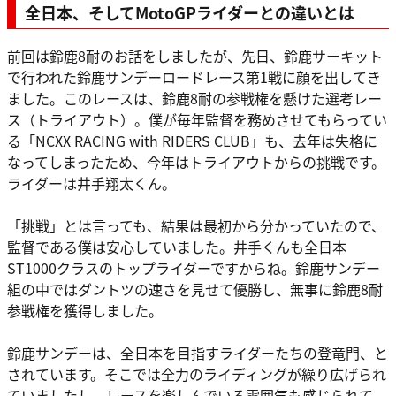
全日本、そしてMotoGPライダーとの違いとは
前回は鈴鹿8耐のお話をしましたが、先日、鈴鹿サーキット
で行われた鈴鹿サンデーロードレース第1戦に顔を出してき
ました。このレースは、鈴鹿8耐の参戦権を懸けた選考レー
ス（トライアウト）。僕が毎年監督を務めさせてもらってい
る「NCXX RACING with RIDERS CLUB」も、去年は失格に
なってしまったため、今年はトライアウトからの挑戦です。
ライダーは井手翔太くん。
「挑戦」とは言っても、結果は最初から分かっていたので、
監督である僕は安心していました。井手くんも全日本
ST1000クラスのトップライダーですからね。鈴鹿サンデー
組の中ではダントツの速さを見せて優勝し、無事に鈴鹿8耐
参戦権を獲得しました。
鈴鹿サンデーは、全日本を目指すライダーたちの登竜門、と
されています。そこでは全力のライディングが繰り広げられ
ていましたし、レースを楽しんでいる雰囲気も感じられて、