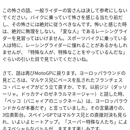
この怖さの話、一般ライダーの皆さんは決して参考にしない
でください。バイクに乗っていて怖さを感じる当たり前だ
し、その怖さには絶対に従うべきなんです。怖いと感じた時
は、絶対に無理をしない。「変な人」であるレーシングライ
ダーを見習ってはいけません。スポーツバイクに乗っている
人は特に、レーシングライダーに憧れることがあるかもしれ
ませんが、「特殊な人が、特殊なことをやっているんだな」
ぐらいの引いた目で見ていてくださいね。
さて、話は再びMotoGPに戻ります。ヨーロッパラウンドの
見どころは、マルケス兄にペースを乱されたフランチェス
コ・バニャイアがどう立て直すか、です。以前ジジ（ダッリ
ーリャ。ドゥカティのゼネラルマネージャー）と話した時、
「ペッコ（バニャイアのニックネーム）は、ヨーロッパラウ
ンドからが本番だぞ」と言っていました。その言葉通りの、
3位表彰台。スペインGPではマルケス兄との直接対決も見ら
れ、いよいよヒートアップ。「スーパー特殊な人たち」によ
るスペシャルなバトルが、ますます楽しみです。