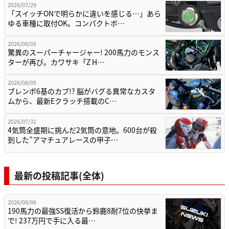
2026/07/29
「スイッチONで明らかに違いを感じる…」あら
ゆる車種に取付OK。コンパクトボ…
2026/08/05
驚異のスーパーチャージャー! 200馬力のモンス
ターが再び。カワサキ「Z H…
2026/08/05
ブレンボ6基のカブ!? 脳がバグる異常なカスタ
ムから、最新Eクラッチ搭載のC…
2026/07/31
4気筒全盛期に挑んだ2気筒の意地。600台が殺
到した”アマチュアレースの甲子…
最新の投稿記事(全体)
2026/08/06
190馬力の最強SS復活から鈴鹿8耐7位の快挙ま
で! 237万円で手に入る最…