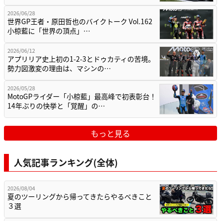
2026/06/28
世界GP王者・原田哲也のバイクトーク Vol.162
小椋藍に「世界の頂点」…
2026/06/12
アプリリア史上初の1-2-3とドゥカティの苦境。
勢力図激変の理由は、マシンの…
2026/05/28
MotoGPライダー「小椋藍」最高峰で初表彰台！
14年ぶりの快挙と「覚醒」の…
もっと見る
人気記事ランキング(全体)
2026/08/04
夏のツーリングから帰ってきたらやるべきこと
３選