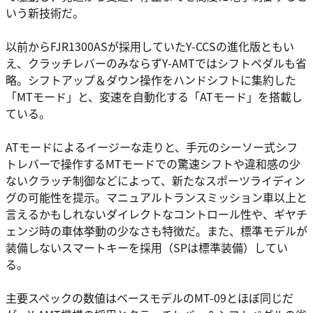
いう新技術だ。
以前からFJR1300ASが採用していたY-CCSの進化版ともい
え、クラッチレバーのみならずY-AMTではシフトペダルも省
略。シフトアップ＆ダウン操作をハンドシフトに集約した
「MTモード」と、変速を自動化する「ATモード」を搭載し
ている。
ATモードによるイージーな走りと、手元のシーソー式シフ
トレバーで操作するMTモードでの驚速シフトや違和感の少
ないクラッチ制御などによって、新たなスポーツライディン
グの可能性を提示。マニュアルトランスミッション車以上と
言えるかもしれないダイレクトなコントロール性や、ギヤチ
ェンジ時の車体挙動の少なさも特徴だ。また、標準モデルが
装備しないスマートキーを採用（SPは標準装備）してい
る。
主要スペックの数値はベースモデルのMT-09とほぼ同じだ