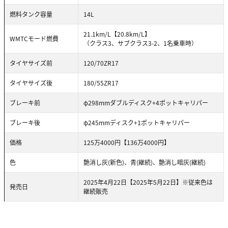
燃料タンク容量
14L
21.1km/L【20.8km/L】
WMTCモード燃費
（クラス3、サブクラス3-2、1名乗車時）
タイヤサイズ前
120/70ZR17
タイヤサイズ後
180/55ZR17
ブレーキ前
φ298mmダブルディスク+4ポットキャリパー
ブレーキ後
φ245mmディスク+1ポットキャリパー
価格
125万4000円【136万4000円】
色
艶消し灰(新色)、青(継続)、艶消し暗灰(継続)
2025年4月22日【2025年5月22日】※従来色は
発売日
継続販売