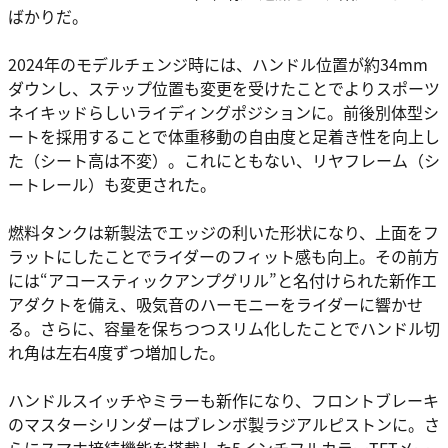
ばかりだ。
2024年のモデルチェンジ時には、ハンドル位置が約34mm
ダウンし、ステップ位置も変更を受けたことでよりスポーツ
ネイキッドらしいライディングポジションに。前後別体型シ
ートを採用することで体重移動の自由度と足着き性を向上し
た（シート高は不変）。これにともない、リヤフレーム（シ
ートレール）も変更された。
燃料タンクは新製法でエッジの利いた形状になり、上面をフ
ラットにしたことでライダーのフィット感も向上。その前方
には“アコースティックアンプグリル”と名付けられた新作エ
アダクトを備え、吸気音のハーモニーをライダーに響かせ
る。さらに、容量を保ちつつスリム化したことでハンドル切
れ角は左右4度ずつ増加した。
ハンドルスイッチやミラーも新作になり、フロントブレーキ
のマスターシリンダーはブレンボ製ラジアルピストンに。さ
らにスマホ接続機能を搭載した5インチフルカラーTFTメー