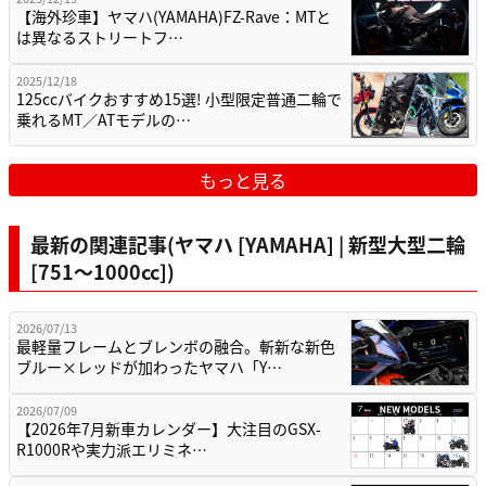
【海外珍車】ヤマハ(YAMAHA)FZ-Rave：MTと
は異なるストリートフ…
2025/12/18
125ccバイクおすすめ15選! 小型限定普通二輪で
乗れるMT／ATモデルの…
もっと見る
最新の関連記事(ヤマハ [YAMAHA] | 新型大型二輪
[751〜1000cc])
2026/07/13
最軽量フレームとブレンボの融合。斬新な新色
ブルー×レッドが加わったヤマハ「Y…
2026/07/09
【2026年7月新車カレンダー】大注目のGSX-
R1000Rや実力派エリミネ…