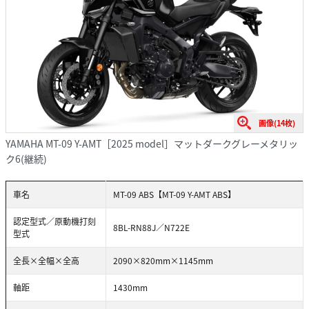
画像(14枚)
YAMAHA MT-09 Y-AMT［2025 model］マットダークグレーメタリッ
ク6(継続)
車名
MT-09 ABS【MT-09 Y-AMT ABS】
認定型式／原動機打刻
8BL-RN88J／N722E
型式
全長×全幅×全高
2090×820mm×1145mm
軸距
1430mm