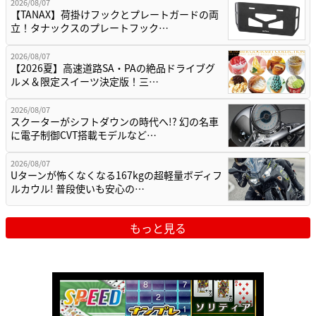
2026/08/07
【TANAX】荷掛けフックとプレートガードの両
立！タナックスのプレートフック…
2026/08/07
【2026夏】高速道路SA・PAの絶品ドライブグ
ルメ＆限定スイーツ決定版！三…
2026/08/07
スクーターがシフトダウンの時代へ!? 幻の名車
に電子制御CVT搭載モデルなど…
2026/08/07
Uターンが怖くなくなる167kgの超軽量ボディフ
ルカウル! 普段使いも安心の…
もっと見る