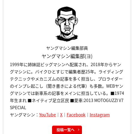
ヤングマシン編集部員
ヤングマシン編集部(ヨ)
1999年に姉妹誌ビッグマシンへ配属され、2018年からヤン
グマシンに。バイクひとすじで編集者歴25年。ライディング
テクニックやメカニズムの記事を多く担当し、プロライダー
のインプレ起こし（聞き書きによる代筆）も多数。WEBヤン
グマシンでは新車系の記事をメインに担当している。■1974
年生まれ ■ネイティブ足立区民 ■愛車:2013 MOTOGUZZI V7
SPECIAL
ヤングマシン：
YouTube
｜
X
｜
Facebook
｜
Instagram
投稿一覧へ