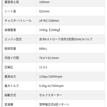
最低地上高
140mm
シート高
825mm
キャスター/トレール
24°40′/108mm
装備重量
193kg【196kg】
エンジン型式
水冷4ストローク並列3気筒DOHC4バルブ
総排気量
888cc
内径×行程
78.0×62.0mm
圧縮比
11.5:1
最高出力
120ps/10000rpm
最大トルク
9.5kg-m/7000rpm
始動方式
セルフスターター
変速機
常時噛合式6段リターン