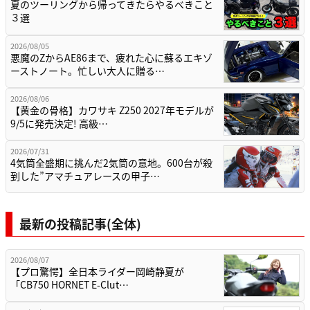
夏のツーリングから帰ってきたらやるべきこと
３選
2026/08/05
悪魔のZからAE86まで、疲れた心に蘇るエキゾ
ーストノート。忙しい大人に贈る…
2026/08/06
【黄金の骨格】カワサキ Z250 2027年モデルが
9/5に発売決定! 高級…
2026/07/31
4気筒全盛期に挑んだ2気筒の意地。600台が殺
到した”アマチュアレースの甲子…
最新の投稿記事(全体)
2026/08/07
【プロ驚愕】全日本ライダー岡崎静夏が
「CB750 HORNET E-Clut…