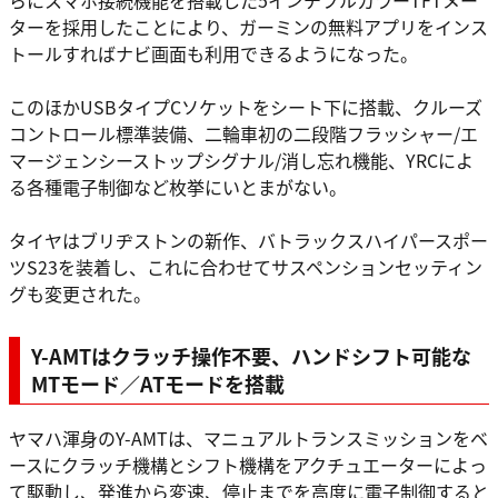
ターを採用したことにより、ガーミンの無料アプリをインス
トールすればナビ画面も利用できるようになった。
このほかUSBタイプCソケットをシート下に搭載、クルーズ
コントロール標準装備、二輪車初の二段階フラッシャー/エ
マージェンシーストップシグナル/消し忘れ機能、YRCによ
る各種電子制御など枚挙にいとまがない。
タイヤはブリヂストンの新作、バトラックスハイパースポー
ツS23を装着し、これに合わせてサスペンションセッティン
グも変更された。
Y-AMTはクラッチ操作不要、ハンドシフト可能な
MTモード／ATモードを搭載
ヤマハ渾身のY-AMTは、マニュアルトランスミッションをベ
ースにクラッチ機構とシフト機構をアクチュエーターによっ
て駆動し、発進から変速、停止までを高度に電子制御すると