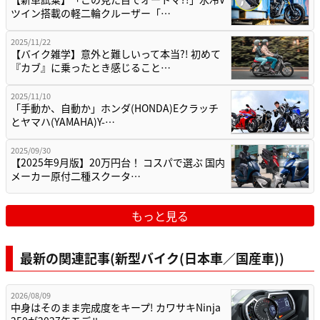
ツイン搭載の軽二輪クルーザー「…
2025/11/22
【バイク雑学】意外と難しいって本当?! 初めて
『カブ』に乗ったとき感じること…
2025/11/10
「手動か、自動か」ホンダ(HONDA)Eクラッチ
とヤマハ(YAMAHA)Y-…
2025/09/30
【2025年9月版】20万円台！ コスパで選ぶ 国内
メーカー原付二種スクータ…
もっと見る
最新の関連記事(新型バイク(日本車／国産車))
2026/08/09
中身はそのまま完成度をキープ! カワサキNinja