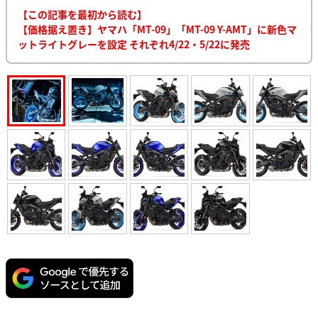
【この記事を最初から読む】
【価格据え置き】ヤマハ「MT-09」「MT-09 Y-AMT」に新色マ
ットライトグレーを設定 それぞれ4/22・5/22に発売