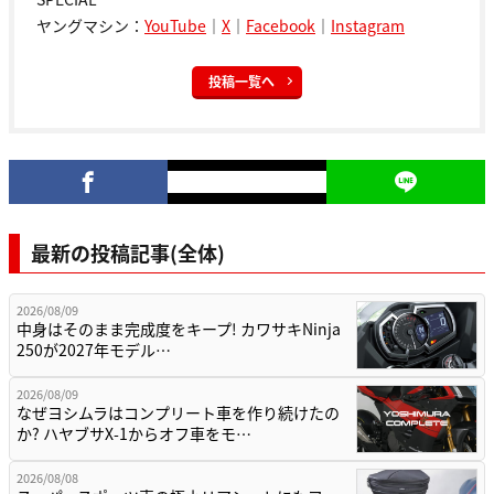
ヤングマシン：
YouTube
｜
X
｜
Facebook
｜
Instagram
投稿一覧へ
最新の投稿記事(全体)
2026/08/09
中身はそのまま完成度をキープ! カワサキNinja
250が2027年モデル…
2026/08/09
なぜヨシムラはコンプリート車を作り続けたの
か? ハヤブサX-1からオフ車をモ…
2026/08/08