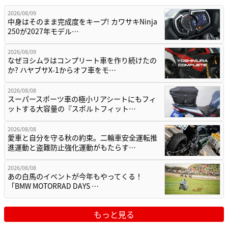
2026/08/09
中身はそのまま完成度をキープ! カワサキNinja
250が2027年モデル…
2026/08/09
なぜヨシムラはコンプリート車を作り続けたの
か? ハヤブサX-1からオフ車をモ…
2026/08/08
スーパースポーツ車の極小リアシートにもフィ
ットする大容量の『スポルトフィット…
2026/08/08
愛車と自分を守る秋の約束。二輪車安全運転推
進運動と盗難防止強化運動がもたらす…
2026/08/08
あの白馬のイベントが今年もやってくる！
「BMW MOTORRAD DAYS …
もっと見る