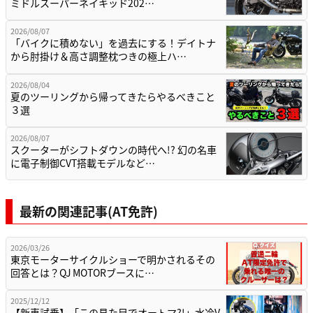
ミドルスーパーネイキッド202…
2026/08/07
「バイクに積めない」を過去にする！デイトナ
から肘掛け＆高さ調整枕つきの極上ハ…
2026/08/04
夏のツーリングから帰ってきたらやるべきこと
３選
2026/08/07
スクーターがシフトダウンの時代へ!? 幻の名車
に電子制御CVT搭載モデルなど…
最新の関連記事(AT免許)
2026/03/26
東京モーターサイクルショーで明かされるその
回答とは？QJ MOTORブースに…
2025/12/12
【新車試乗】「この見た目でオートマ?!」水冷V