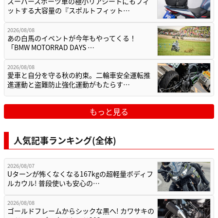
スーパースポーツ車の極小リアシートにもフィ
ットする大容量の『スポルトフィット…
2026/08/08
あの白馬のイベントが今年もやってくる！
「BMW MOTORRAD DAYS …
2026/08/08
愛車と自分を守る秋の約束。二輪車安全運転推
進運動と盗難防止強化運動がもたらす…
もっと見る
人気記事ランキング(全体)
2026/08/07
Uターンが怖くなくなる167kgの超軽量ボディフ
ルカウル! 普段使いも安心の…
2026/08/08
ゴールドフレームからシックな黒へ! カワサキの