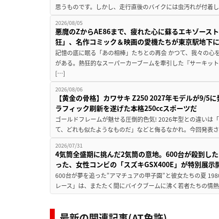
思うものです。しかし、走行直後のバイクには虫汚れが付着し
2026/08/05
悪魔のZからAE86まで、疲れた心に蘇るエキゾース
狂」、名作コミック＆映画の愛機たちが東京駅地下
記憶の底に眠る「あの相棒」たちとの再会 かつて、我々の心
がある。熱狂的なスーパーカーブームを牽引した『サーキット
[…]
2026/08/06
【黄金の骨格】カワサキ Z250 2027年モデルが9/
ラフィック刷新を遂げた本格250ccスポーツだ
ゴールドフレームが魅せる圧倒的色気! 2026年型との違いは「
て、どれも似たようなものだ」などと侮るなかれ。今回発表されたカ
2026/07/31
4気筒全盛期に挑んだ2気筒の意地。600台が殺到し
った、女性コンビの「スズキGSX400E」が特別展示
600台が夢を追った”アマチュアの甲子園”と彼女たちの夏 19
レース」は、またたく間にバイクブームに沸く若者たちの情熱の
最新の関連記事(AT免許)