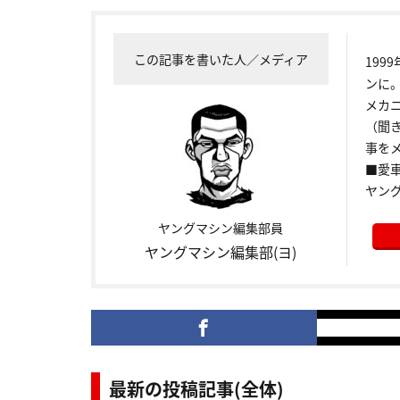
この記事を書いた人／メディア
199
ンに
メカ
（聞
事をメ
■愛車:
ヤン
ヤングマシン編集部員
ヤングマシン編集部(ヨ)
最新の投稿記事(全体)