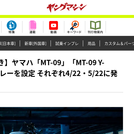
[日本車]
新車[外国車]
試乗インプレ
用品
カスタム＆パー
き】ヤマハ「MT-09」「MT-09 Y-
ーを設定 それぞれ4/22・5/22に発