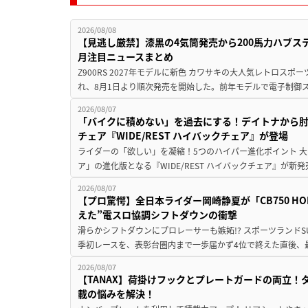
2026/08/08
【見逃し厳禁】漆黒の4気筒発売から200馬力ハブス
月注目ニュースまとめ
Z900RS 2027年モデルに新色 カワサキの大人気レトロスポー
れ、8月1日より順次発売を開始した。前年モデルで電子制御ス
2026/08/07
「バイクに積めない」を過去にする！デイトナから
チェア『WIDE/REST ハイバックチェア』が登場
ライダーの「欲しい」を凝縮！5つのハイパー進化ポイント 大ヒ
ア」の進化版となる『WIDE/REST ハイバックチェア』が新
2026/08/07
【プロ驚愕】全日本ライダー岡崎静夏が「CB750 HORNE
えた”電スロ協調シフトダウンの衝撃
滑らかシフトダウンにプロレーサーも嫉妬!? スポーツランド
季初レースを、表彰台圏内まで一歩届かず4位で終えた直後、最新モデ
2026/08/07
【TANAX】荷掛けフックとプレートガードの両立
載の悩みを解決！