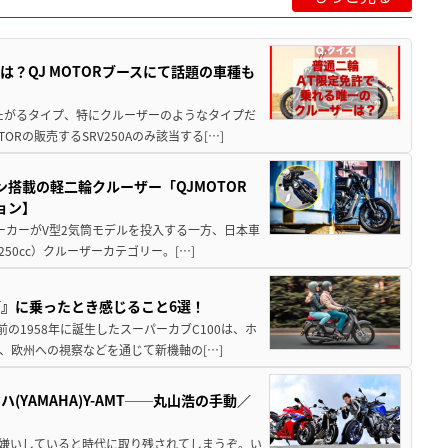
？QJ MOTORブースにて話題の車種も
たがるタイプ、特にクルーザーのようなタイプだ
Rの販売するSRV250Aのみ該当する[…]
ン搭載の軽二輪クルーザー「QJMOTOR
ョン】
メーカーがV型2気筒モデルを投入する一方、日本車
50cc）クルーザーカテゴリー。[…]
ブ』に乗ったとき感じること6選！
の1958年に誕生したスーパーカブC100は、ホ
、欧州への視察などを通じて新機軸の[…]
(YAMAHA)Y-AMT──丸山浩の手動／
ず嫌いしていると時代に取り残されてしまうぞ。い