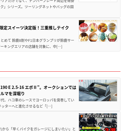
ャリアだけでなく、ナンバープレート周辺を荷掛
ック」シリーズ。ツーリングネットやバッグの固
メ＆限定スイーツ決定版！三重推しテイク
もまとめて 鈴鹿8耐やF1日本グランプリが鈴鹿サー
ーキングエリアの店舗を対象に、中[…]
 E 2.5-16 エボⅡ”。オークションでは
クルマを深堀り
80年代、ハコ車のレースでヨーロッパを席巻してい
5リッターへと進化させるなど「[…]
と疲れから「早くバイクをガレージにしまいたい」と