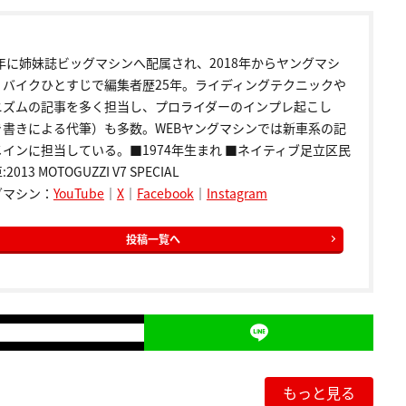
9年に姉妹誌ビッグマシンへ配属され、2018年からヤングマシ
。バイクひとすじで編集者歴25年。ライディングテクニックや
ニズムの記事を多く担当し、プロライダーのインプレ起こし
き書きによる代筆）も多数。WEBヤングマシンでは新車系の記
インに担当している。■1974年生まれ ■ネイティブ足立区民
2013 MOTOGUZZI V7 SPECIAL
グマシン：
YouTube
｜
X
｜
Facebook
｜
Instagram
投稿一覧へ
もっと見る