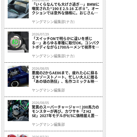
「いくらなんでも大げさ過ぎ…」BMWに
嘲笑された“190 E 2.5-16 エボⅡ”。オー
クションでは意外な価格に。おじさん達
が少年だった頃の憧れのクルマを深堀り
ヤングマシン編集部(ナカ)
2026/07/29
「スイッチONで明らかに違いを感じ
る…」あらゆる車種に取付OK。コンパク
トボディながら1700ルーメンで視界を確
保する［デイトナ・LEDフォグランプユ
ニット プレシャスレイ スモール］
ヤングマシン編集部(ナカ)
2026/08/05
悪魔のZからAE86まで、疲れた心に蘇る
エキゾーストノート。忙しい大人に贈る
「あの頃の熱狂」、名作コミック＆映画
の愛機たちが東京駅地下に期間限定で集
結！
ヤングマシン編集部
2026/08/05
驚異のスーパーチャージャー! 200馬力の
モンスターが再び。カワサキ「Z H2
SE」2027年モデルが9/5に価格据え置き
で発売
ヤングマシン編集部
2026/07/31