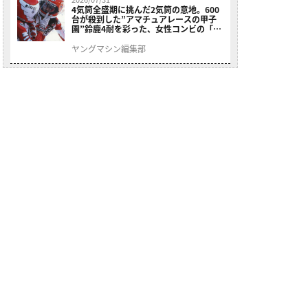
4気筒全盛期に挑んだ2気筒の意地。600
台が殺到した”アマチュアレースの甲子
園”鈴鹿4耐を彩った、女性コンビの「ス
ズキGSX400E」が特別展示開始
ヤングマシン編集部