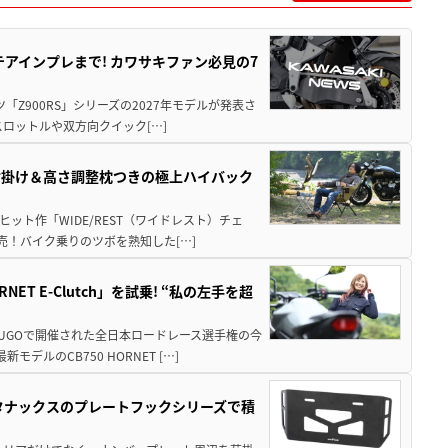
テアインプレまで! カワサキファン必見の7
ツ「Z900RS」シリーズの2027年モデルが発表さ
ロットルや双方向クイック[…]
肘掛け＆高さ調整枕つきの極上ハイバック
ット作「WIDE/REST（ワイドレスト）チェ
発売！バイク乗りのツボを熟知した[…]
T E-Clutch」を試乗! “私の左手を超
SUGOで開催された全日本ロードレース選手権の今
ルのCB750 HORNET […]
！タナックスのプレートフックシリーズで積