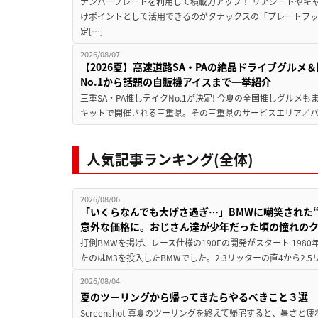
ナンバープレートを利用して積載力アップ！ リアシートやキ
けポイントとして活用できるのがタナックスの「プレートフ
定[…]
2026/08/07
【2026夏】高速道路SA・PAの絶品ドライブグル
No.1から話題の自販機アイスまで一挙紹介
三重SA・PA推しテイクNo.1が決定! 今夏の全国推しグルメ
キットで開催される三重県。その三重県のサービスエリア／パ
人気記事ランキング(全体)
2026/08/06
「いくらなんでも大げさ過ぎ…」BMWに嘲笑された“190
意外な価格に。おじさん達が少年だった頃の憧れの
打倒BMWを掲げ、レース仕様の190Eの開発がスタート 19
たのはM3を投入したBMWでした。2.3リッターの直4から2.
2026/08/04
夏のツーリングから帰ってきたらやるべきこと３選
Screenshot 真夏のツーリングを終えて帰宅すると、暑さ