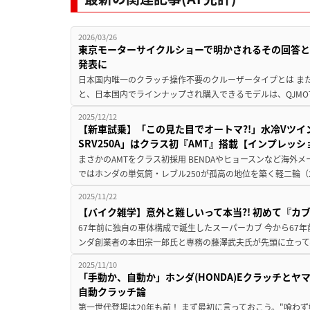
2026/03/26
東京モーターサイクルショーで明かされるその回答とは
発表に
日本国内唯一のクラッチ操作不要のクルーザータイプとは ま
と、日本国内でラインナップされ購入できるモデルは、QJMOTO
2025/12/12
【新車試乗】「この見た目でオートマ?!」水冷Vツイ
SRV250A」はクラス初『AMT』搭載【インプレッシ
まさかのAMTをクラス初採用 BENDAやヒョースンなど海外
ではホンダの単気筒・レブル250が孤高の地位を築く軽二輪（2
2025/11/22
【バイク雑学】意外と難しいって本当?! 初めて『カ
67年前に独自の車体構成で誕生したスーパーカブ 今から67年前
ンダ創業者の本田宗一郎氏と専務の藤澤武夫氏が先頭に立って
2025/11/10
「手動か、自動か」ホンダ(HONDA)Eクラッチとヤマハ
自動クラッチ論
第一世代登場は20年も前！ まず最初に言っておこう。"喰わ