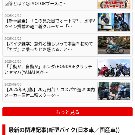
回答とは？QJ MOTORブースに…
2025/12/12
【新車試乗】「この見た目でオートマ?!」水冷V
ツイン搭載の軽二輪クルーザー「…
2025/11/22
【バイク雑学】意外と難しいって本当?! 初めて
『カブ』に乗ったとき感じること…
2025/11/10
「手動か、自動か」ホンダ(HONDA)Eクラッチ
とヤマハ(YAMAHA)Y-…
2025/09/30
【2025年9月版】20万円台！ コスパで選ぶ 国内
メーカー原付二種スクータ…
もっと見る
最新の関連記事(新型バイク(日本車／国産車))