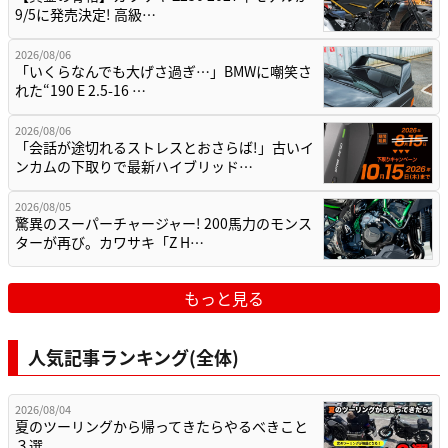
9/5に発売決定! 高級…
2026/08/06
「いくらなんでも大げさ過ぎ…」BMWに嘲笑さ
れた“190 E 2.5-16 …
2026/08/06
「会話が途切れるストレスとおさらば!」古いイ
ンカムの下取りで最新ハイブリッド…
2026/08/05
驚異のスーパーチャージャー! 200馬力のモンス
ターが再び。カワサキ「Z H…
もっと見る
人気記事ランキング(全体)
2026/08/04
夏のツーリングから帰ってきたらやるべきこと
３選