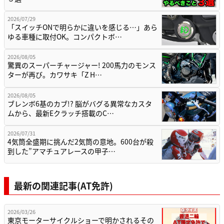
2026/07/29
「スイッチONで明らかに違いを感じる…」あら
ゆる車種に取付OK。コンパクトボ…
2026/08/05
驚異のスーパーチャージャー! 200馬力のモンス
ターが再び。カワサキ「Z H…
2026/08/05
ブレンボ6基のカブ!? 脳がバグる異常なカスタ
ムから、最新Eクラッチ搭載のC…
2026/07/31
4気筒全盛期に挑んだ2気筒の意地。600台が殺
到した”アマチュアレースの甲子…
最新の関連記事(AT免許)
2026/03/26
東京モーターサイクルショーで明かされるその