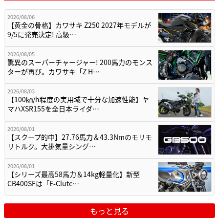
2026/08/06
【黄金の骨格】カワサキ Z250 2027年モデルが
9/5に発売決定! 高級…
2026/08/05
驚異のスーパーチャージャー! 200馬力のモンス
ターが再び。カワサキ「Z H…
2026/08/03
【100㎞/h程度の実用域で十分な加速性能】ヤ
マハXSR155を全日本ライダ…
2026/08/01
【スクープ的中】27.76馬力＆43.3Nmのモリモ
リトルク。大排気量シング…
2026/08/01
【シリーズ最高58馬力＆14kg軽量化】新型
CB400SFは「E-Clutc…
もっと見る