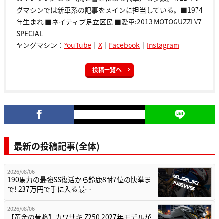
グマシンでは新車系の記事をメインに担当している。■1974
年生まれ ■ネイティブ足立区民 ■愛車:2013 MOTOGUZZI V7
SPECIAL
ヤングマシン：
YouTube
｜
X
｜
Facebook
｜
Instagram
投稿一覧へ
最新の投稿記事(全体)
2026/08/06
190馬力の最強SS復活から鈴鹿8耐7位の快挙ま
で! 237万円で手に入る最…
2026/08/06
【黄金の骨格】カワサキ Z250 2027年モデルが