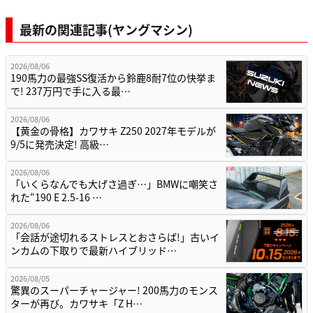
最新の関連記事(ヤングマシン)
2026/08/06
190馬力の最強SS復活から鈴鹿8耐7位の快挙ま
で! 237万円で手に入る最…
2026/08/06
【黄金の骨格】カワサキ Z250 2027年モデルが
9/5に発売決定! 高級…
2026/08/06
「いくらなんでも大げさ過ぎ…」BMWに嘲笑さ
れた“190 E 2.5-16 …
2026/08/06
「会話が途切れるストレスとおさらば!」古いイ
ンカムの下取りで最新ハイブリッド…
2026/08/05
驚異のスーパーチャージャー! 200馬力のモンス
ターが再び。カワサキ「Z H…