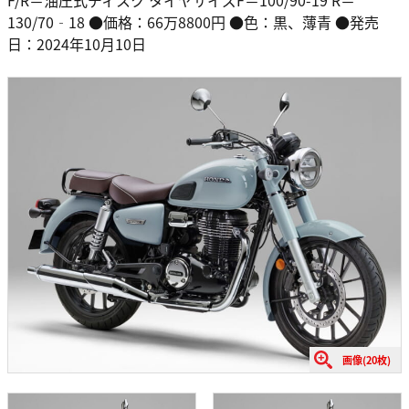
F/R＝油圧式ディスク タイヤサイズF＝100/90-19 R＝
130/70‐18 ●価格：66万8800円 ●色：黒、薄青 ●発売
日：2024年10月10日
画像(20枚)