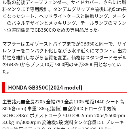
ル製の前後ディープフェンダー、サイドカバー、さらには燃
料タンクまで専用設計。タンデムグリップや前後に約5cm長
くなったシート、ヘッドライトケースと装飾リング、メータ
ーのパネルデザインとメッキリング、テールランプのマウン
ト位置関係までGB350Cのための専用品だった。
マフラーはエキゾーストパイプまでがGB350と同一で、サイ
レンサーをコンパクト化しながら水平近くにマウント。出力
特性を維持しながら音質を変更。価格はスタンダードモデル
のGB350からプラス10万7800円の66万8800円となってい
た。
HONDA GB350C[2024 model]
主要諸元■全長2205 全幅790 全高1105 軸距1440 シート高
800(各mm) 車重186kg(装備) ■空冷4ストローク単気筒
SOHC 348cc ボアストローク70.0×90.5mm 20ps/5500rpm
3.0kg-m/3000rpm 変速機5段 燃料タンク容量15L ブレーキ