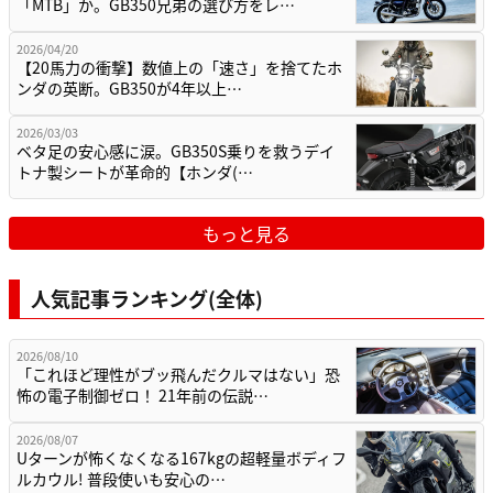
「MTB」か。GB350兄弟の選び方をレ…
2026/04/20
【20馬力の衝撃】数値上の「速さ」を捨てたホ
ンダの英断。GB350が4年以上…
2026/03/03
ベタ足の安心感に涙。GB350S乗りを救うデイ
トナ製シートが革命的【ホンダ(…
もっと見る
人気記事ランキング(全体)
2026/08/10
「これほど理性がブッ飛んだクルマはない」恐
怖の電子制御ゼロ！ 21年前の伝説…
2026/08/07
Uターンが怖くなくなる167kgの超軽量ボディフ
ルカウル! 普段使いも安心の…