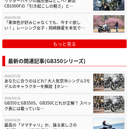
リッターバイクの威圧感はどこへ? 新型
CB1000Fの「引き起こしの軽さ」と…
2026/05/30
「車体色が好みじゃなくても、今すぐ欲し
い！」レーシング女子・岡崎静夏を本気で…
もっと見る
最新の関連記事(GB350シリーズ)
2026/07/20
あなたに合うのはどれ? 大人気空冷シングル3モ
デルのキャラクターを解説【ホン…
2026/05/10
GB350とGB350S、GB350Cどれが正解？ スペッ
ク表には載っていな…
2026/04/29
最高の「ママチャリ」か、操る楽しさの