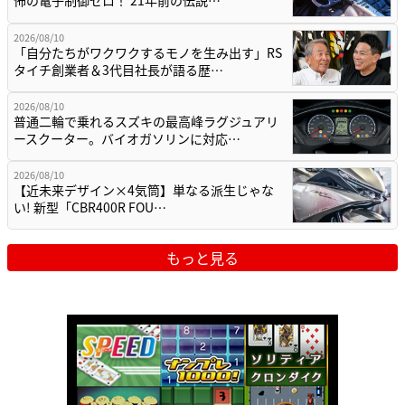
怖の電子制御ゼロ！ 21年前の伝説…
2026/08/10
「自分たちがワクワクするモノを生み出す」RS
タイチ創業者＆3代目社長が語る歴…
2026/08/10
普通二輪で乗れるスズキの最高峰ラグジュアリ
ースクーター。バイオガソリンに対応…
2026/08/10
【近未来デザイン×4気筒】単なる派生じゃな
い! 新型「CBR400R FOU…
もっと見る