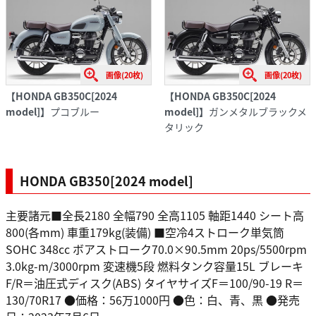
画像(20枚)
画像(20枚)
【HONDA GB350C[2024
【HONDA GB350C[2024
model]】
プコブルー
model]】
ガンメタルブラックメ
タリック
HONDA GB350[2024 model]
主要諸元■全長2180 全幅790 全高1105 軸距1440 シート高
800(各mm) 車重179kg(装備) ■空冷4ストローク単気筒
SOHC 348cc ボアストローク70.0×90.5mm 20ps/5500rpm
3.0kg-m/3000rpm 変速機5段 燃料タンク容量15L ブレーキ
F/R＝油圧式ディスク(ABS) タイヤサイズF＝100/90-19 R＝
130/70R17 ●価格：56万1000円 ●色：白、青、黒 ●発売