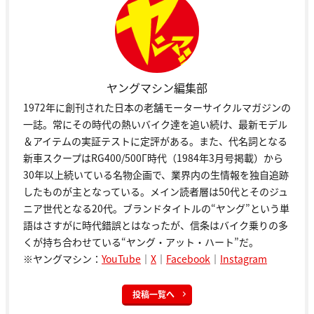
ヤングマシン編集部
1972年に創刊された日本の老舗モーターサイクルマガジンの
一誌。常にその時代の熱いバイク達を追い続け、最新モデル
＆アイテムの実証テストに定評がある。また、代名詞となる
新車スクープはRG400/500Γ時代（1984年3月号掲載）から
30年以上続いている名物企画で、業界内の生情報を独自追跡
したものが主となっている。メイン読者層は50代とそのジュ
ニア世代となる20代。ブランドタイトルの“ヤング”という単
語はさすがに時代錯誤とはなったが、信条はバイク乗りの多
くが持ち合わせている“ヤング・アット・ハート”だ。
※ヤングマシン：
YouTube
｜
X
｜
Facebook
｜
Instagram
投稿一覧へ