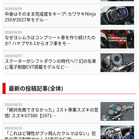
2026/08/09
中身はそのまま完成度をキープ! カワサキNinja
250が2027年モデル…
2026/08/09
なぜヨシムラはコンプリート車を作り続けたの
か? ハヤブサX-1からオフ車をモ…
2026/08/07
スクーターがシフトダウンの時代へ!? 幻の名車
に電子制御CVT搭載モデルなど…
最新の投稿記事(全体)
2026/08/10
「絶対失敗できなかった」2スト専業スズキの覚
悟! スズキGT380【1971…
2026/08/10
「これほど理性がブッ飛んだクルマはない」恐