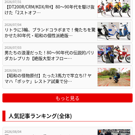
2026/07/31
【DT200R/CRM/KDX/RH】80〜90年代を駆け抜
けた「2ストオフ…
2026/07/04
リトラに3輪、ブランドコラボまで！俺たちを驚
かせた80年代・昭和の個性派絶版…
2026/07/03
男たちの浪漫だった！80〜90年代の伝説的パリ
ダカレプリカ【絶版大型オフロー…
2026/06/19
【昭和の怪物原付】たった3馬力で竿立ち!? ヤ
マハ「ポッケ」レストア試乗で分…
もっと見る
人気記事ランキング(全体)
2026/08/04