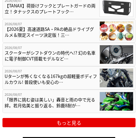
2026/08/07
【TANAX】荷掛けフックとプレートガードの両
立！タナックスのプレートフック…
2026/08/07
【2026夏】高速道路SA・PAの絶品ドライブグ
ルメ＆限定スイーツ決定版！三…
2026/08/07
スクーターがシフトダウンの時代へ!? 幻の名車
に電子制御CVT搭載モデルなど…
2026/08/07
Uターンが怖くなくなる167kgの超軽量ボディフ
ルカウル! 普段使いも安心の…
2026/08/07
「限界に挑む姿は美しい」轟音と雨の中で光る
絆。若月佑美と振り返る、鈴鹿8耐が…
もっと見る