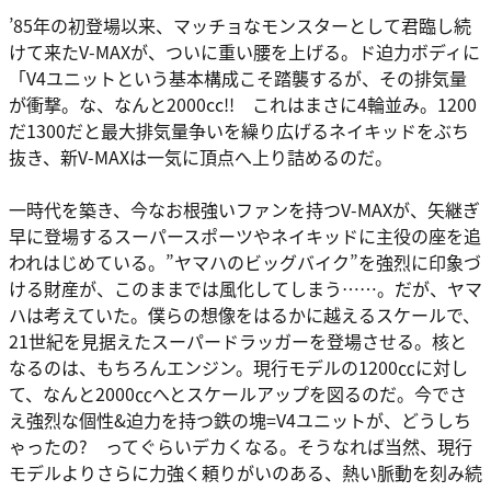
’85年の初登場以来、マッチョなモンスターとして君臨し続
けて来たV-MAXが、ついに重い腰を上げる。ド迫力ボディに
「V4ユニットという基本構成こそ踏襲するが、その排気量
が衝撃。な、なんと2000cc!! これはまさに4輪並み。1200
だ1300だと最大排気量争いを繰り広げるネイキッドをぶち
抜き、新V-MAXは一気に頂点へ上り詰めるのだ。
一時代を築き、今なお根強いファンを持つV-MAXが、矢継ぎ
早に登場するスーパースポーツやネイキッドに主役の座を追
われはじめている。”ヤマハのビッグバイク”を強烈に印象づ
ける財産が、このままでは風化してしまう……。だが、ヤマ
ハは考えていた。僕らの想像をはるかに越えるスケールで、
21世紀を見据えたスーパードラッガーを登場させる。核と
なるのは、もちろんエンジン。現行モデルの1200㏄に対し
て、なんと2000㏄へとスケールアップを図るのだ。今でさ
え強烈な個性&迫力を持つ鉄の塊=V4ユニットが、どうしち
ゃったの? ってぐらいデカくなる。そうなれば当然、現行
モデルよりさらに力強く頼りがいのある、熱い脈動を刻み続