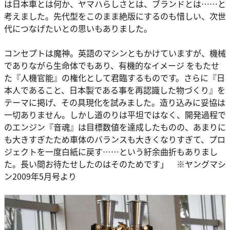
は日本車とは何か、ヤマハらしさとは、ブランドとは……と
考えました。先代型をこのまま絶版にするのも惜しい、次世
代につなげたいとの思いもありました。
コンセプトは魔神。英語のマシンともかけていますが、機械
でありながら生命体でもあり、有機的なイメージ をもたせ
た『人機官能』の権化として君臨するものです。さらに『日
本人であること、日本製である事を再認識した物づくり』を
テーマに掲げ、その具現化を試みました。造り込みに妥協は
一切ありません。しかし道のりは平坦ではなく、開発過程で
のエンジン『音魂』は目標数値を達成したものの、あまりに
も大きすぎたため車体のバランスも大きくなりすぎて、プロ
ジェクトを一度白紙に戻す……という紆余曲折もありまし
た。長い間お待たせしたのはそのためです」 ※ヤングマシ
ン2009年5月号より