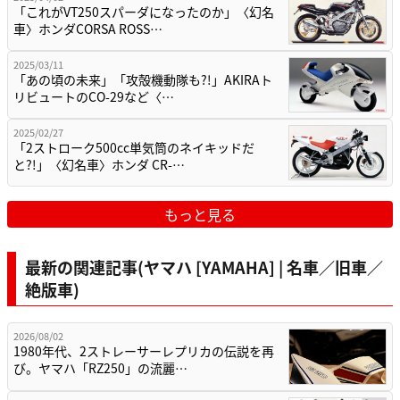
「これがVT250スパーダになったのか」〈幻名
車〉ホンダCORSA ROSS…
2025/03/11
「あの頃の未来」「攻殻機動隊も?!」AKIRAト
リビュートのCO-29など〈…
2025/02/27
「2ストローク500cc単気筒のネイキッドだ
と?!」〈幻名車〉ホンダ CR-…
もっと見る
最新の関連記事(ヤマハ [YAMAHA] | 名車／旧車／
絶版車)
2026/08/02
1980年代、2ストレーサーレプリカの伝説を再
び。ヤマハ「RZ250」の流麗…