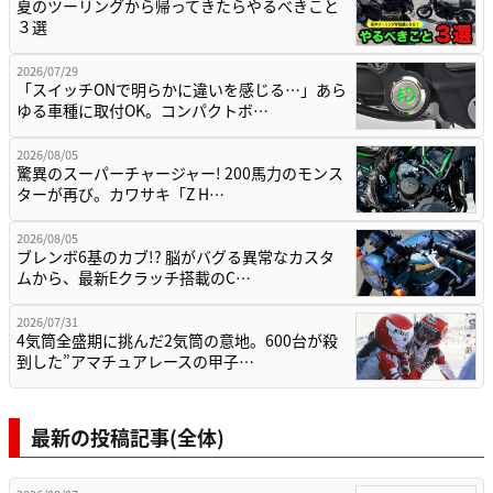
夏のツーリングから帰ってきたらやるべきこと
３選
2026/07/29
「スイッチONで明らかに違いを感じる…」あら
ゆる車種に取付OK。コンパクトボ…
2026/08/05
驚異のスーパーチャージャー! 200馬力のモンス
ターが再び。カワサキ「Z H…
2026/08/05
ブレンボ6基のカブ!? 脳がバグる異常なカスタ
ムから、最新Eクラッチ搭載のC…
2026/07/31
4気筒全盛期に挑んだ2気筒の意地。600台が殺
到した”アマチュアレースの甲子…
最新の投稿記事(全体)