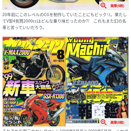
画像(6枚)
20年前にこのレベルのCGを制作していたことにもビックリ。果たし
てV型4気筒2000ccはどんな乗り味だったのか?! これもまた幻の名
車と言っていいだろう。
画像(6枚)
それぞれ引用元のヤングマシン1998年8月号と2009年5月号。ハヤブ