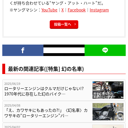
くが持ち合わせている“ヤング・アット・ハート”だ。
※ヤングマシン：
YouTube
｜
X
｜
Facebook
｜
Instagram
投稿一覧へ
最新の関連記事([特集] 幻の名車)
2025/06/19
ロータリーエンジンはクルマだけじゃない!?
1970年代に存在した幻のバイク…
2025/04/08
「え、カワサキにもあったの?!」〈幻名車〉カ
ワサキの“ロータリーエンジン”バ…
2025/04/02