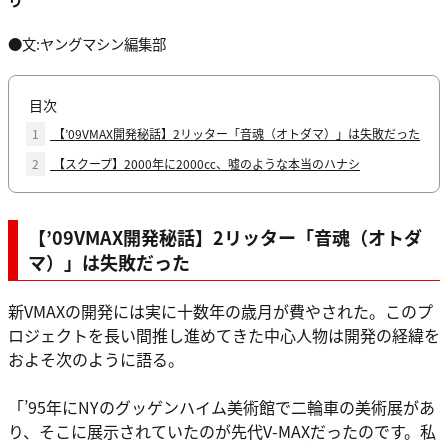
●文:ヤングマシン編集部
目次
1
【’09VMAX開発秘話】2リッター「音魂（オトダマ）」は失敗だった
2
【スクープ】2000年に2000㏄、嘘のような本当のハナシ
【’09VMAX開発秘話】2リッター「音魂（オトダ
マ）」は失敗だった
新VMAXの開発には実に十数年の歳月が費やされた。このプ
ロジェクトを長い間推し進めてきた中心人物は開発の経緯を
およそ次のように語る。
「’95年にNYのグッゲンハイム美術館で二輪車の美術展があ
り、そこに展示されていたのが先代V-MAXだったのです。私