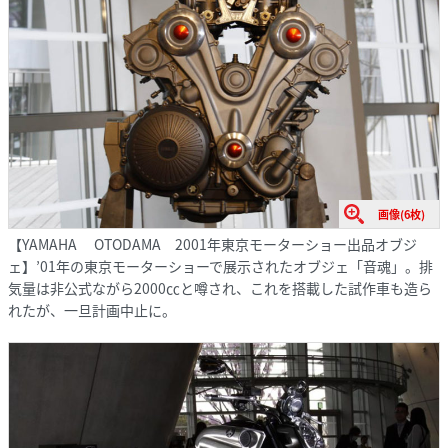
画像(6枚)
【YAMAHA OTODAMA 2001年東京モーターショー出品オブジ
ェ】’01年の東京モーターショーで展示されたオブジェ「音魂」。排
気量は非公式ながら2000㏄と噂され、これを搭載した試作車も造ら
れたが、一旦計画中止に。