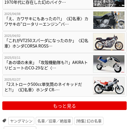
1970年代に存在した幻のバイク…
2025/04/08
「え、カワサキにもあったの?!」〈幻名車〉カ
ワサキの“ロータリーエンジン”バ…
2025/04/02
「これがVT250スパーダになったのか」〈幻名
車〉ホンダCORSA ROSS…
2025/03/11
「あの頃の未来」「攻殻機動隊も?!」AKIRAト
リビュートのCO-29など〈…
2025/02/27
「2ストローク500cc単気筒のネイキッドだ
と?!」〈幻名車〉ホンダ CR-…
もっと見る
ヤングマシン
名車／旧車／絶版車
[特集] 幻の名車