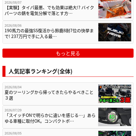
2026/08/07
【実験】タイパ最悪、でも効果は絶大!? バイク
パーツの錆を電気分解で落とす方…
2026/08/06
190馬力の最強SS復活から鈴鹿8耐7位の快挙ま
で! 237万円で手に入る最…
もっと見る
人気記事ランキング(全体)
2026/08/04
夏のツーリングから帰ってきたらやるべきこと
３選
2026/07/29
「スイッチONで明らかに違いを感じる…」あら
ゆる車種に取付OK。コンパクトボ…
2026/08/05