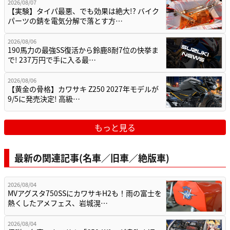
2026/08/07
【実験】タイパ最悪、でも効果は絶大!? バイク
パーツの錆を電気分解で落とす方…
2026/08/06
190馬力の最強SS復活から鈴鹿8耐7位の快挙ま
で! 237万円で手に入る最…
2026/08/06
【黄金の骨格】カワサキ Z250 2027年モデルが
9/5に発売決定! 高級…
もっと見る
最新の関連記事(名車／旧車／絶版車)
2026/08/04
MVアグスタ750SSにカワサキH2も！雨の富士を
熱くしたアメフェス、岩城滉…
2026/08/04