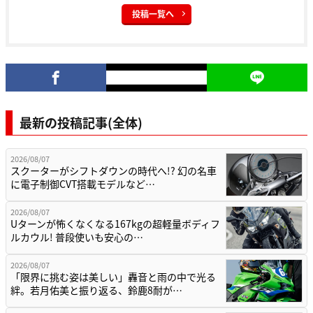
投稿一覧へ
最新の投稿記事(全体)
2026/08/07
スクーターがシフトダウンの時代へ!? 幻の名車
に電子制御CVT搭載モデルなど…
2026/08/07
Uターンが怖くなくなる167kgの超軽量ボディフ
ルカウル! 普段使いも安心の…
2026/08/07
「限界に挑む姿は美しい」轟音と雨の中で光る
絆。若月佑美と振り返る、鈴鹿8耐が…