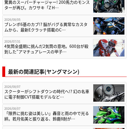
驚異のスーパーチャージャー! 200馬力のモンス
ターが再び。カワサキ「Z H…
2026/08/05
ブレンボ6基のカブ!? 脳がバグる異常なカスタ
ムから、最新Eクラッチ搭載のC…
2026/07/31
4気筒全盛期に挑んだ2気筒の意地。600台が殺
到した”アマチュアレースの甲子…
最新の関連記事(ヤングマシン)
2026/08/07
スクーターがシフトダウンの時代へ!? 幻の名車
に電子制御CVT搭載モデルなど…
2026/08/07
「限界に挑む姿は美しい」轟音と雨の中で光る
絆。若月佑美と振り返る、鈴鹿8耐が…