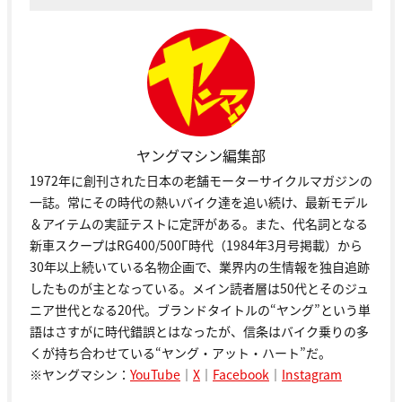
ヤングマシン編集部
1972年に創刊された日本の老舗モーターサイクルマガジンの
一誌。常にその時代の熱いバイク達を追い続け、最新モデル
＆アイテムの実証テストに定評がある。また、代名詞となる
新車スクープはRG400/500Γ時代（1984年3月号掲載）から
30年以上続いている名物企画で、業界内の生情報を独自追跡
したものが主となっている。メイン読者層は50代とそのジュ
ニア世代となる20代。ブランドタイトルの“ヤング”という単
語はさすがに時代錯誤とはなったが、信条はバイク乗りの多
くが持ち合わせている“ヤング・アット・ハート”だ。
※ヤングマシン：
YouTube
｜
X
｜
Facebook
｜
Instagram