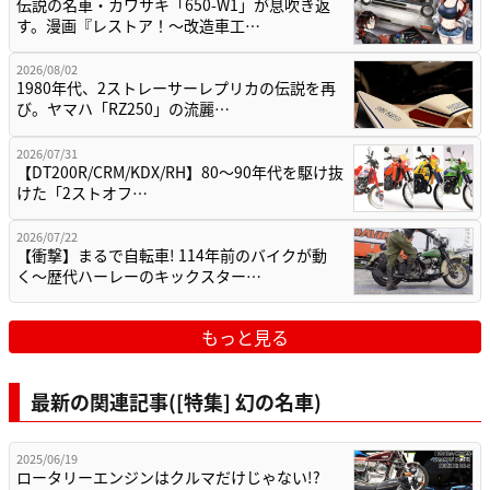
伝説の名車・カワサキ「650-W1」が息吹き返
す。漫画『レストア！～改造車工…
2026/08/02
1980年代、2ストレーサーレプリカの伝説を再
び。ヤマハ「RZ250」の流麗…
2026/07/31
【DT200R/CRM/KDX/RH】80〜90年代を駆け抜
けた「2ストオフ…
2026/07/22
【衝撃】まるで自転車! 114年前のバイクが動
く〜歴代ハーレーのキックスター…
もっと見る
最新の関連記事([特集] 幻の名車)
2025/06/19
ロータリーエンジンはクルマだけじゃない!?