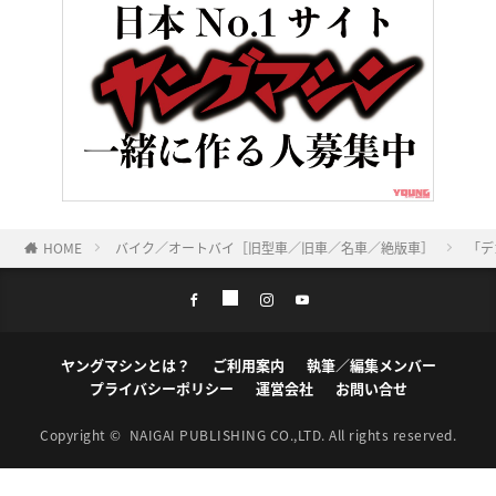
HOME
バイク／オートバイ［旧型車／旧車／名車／絶版車］
「デ
ヤングマシンとは？
ご利用案内
執筆／編集メンバー
プライバシーポリシー
運営会社
お問い合せ
Copyright ©
NAIGAI PUBLISHING CO.,LTD.
All rights reserved.