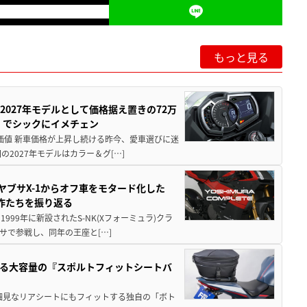
もっと見る
0が2027年モデルとして価格据え置きの72万
」でシックにイメチェン
円の価値 新車価格が上昇し続ける昨今、愛車選びに迷
2027年モデルはカラー＆グ[…]
ヤブサX-1からオフ車をモタード化した
欲作たちを振り返る
1999年に新設されたS-NK(Xフォーミュラ)クラ
サで参戦し、同年の王座と[…]
る大容量の『スポルトフィットシートバ
細見なリアシートにもフィットする独自の「ボト