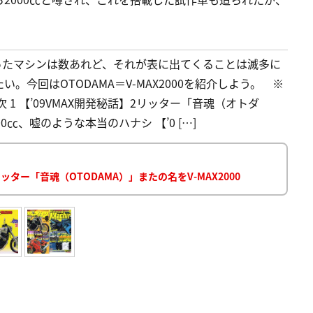
ったマシンは数あれど、それが表に出てくることは滅多に
今回はOTODAMA＝V-MAX2000を紹介しよう。 ※
次 1 【’09VMAX開発秘話】2リッター「音魂（オトダ
0㏄、嘘のような本当のハナシ 【’0 […]
ー「音魂（OTODAMA）」またの名をV-MAX2000