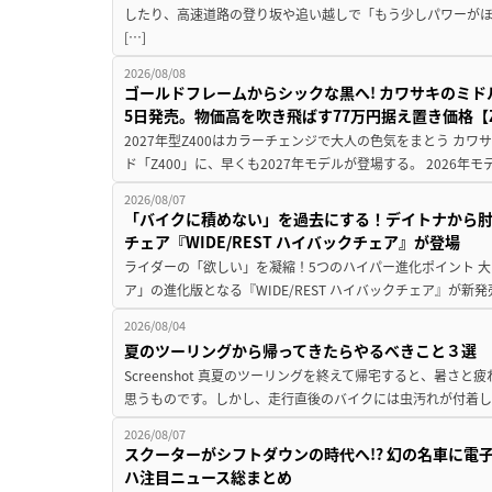
したり、高速道路の登り坂や追い越しで「もう少しパワーが
[…]
2026/08/08
ゴールドフレームからシックな黒へ! カワサキのミド
5日発売。物価高を吹き飛ばす77万円据え置き価格【Z
2027年型Z400はカラーチェンジで大人の色気をまとう カ
ド「Z400」に、早くも2027年モデルが登場する。 2026年
2026/08/07
「バイクに積めない」を過去にする！デイトナから
チェア『WIDE/REST ハイバックチェア』が登場
ライダーの「欲しい」を凝縮！5つのハイパー進化ポイント 大ヒ
ア」の進化版となる『WIDE/REST ハイバックチェア』が新
2026/08/04
夏のツーリングから帰ってきたらやるべきこと３選
Screenshot 真夏のツーリングを終えて帰宅すると、暑さ
思うものです。しかし、走行直後のバイクには虫汚れが付着し
2026/08/07
スクーターがシフトダウンの時代へ!? 幻の名車に電
ハ注目ニュース総まとめ