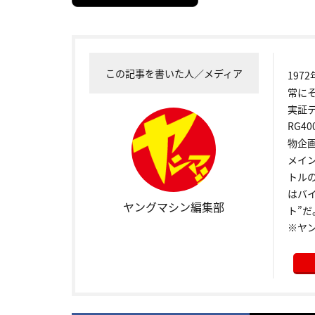
この記事を書いた人／メディア
19
常に
実証
RG4
物企
メイ
トル
はバ
ヤングマシン編集部
ト”だ
※ヤ