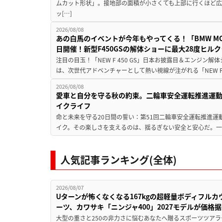
ムカット形状」。接地部の面積が小さくても上部に行くほど
ッ[…]
2026/08/08
あの白馬のイベントが今年もやってくる！「BMW MOTORR
日開催！新型F450GSの解体ショーに最大28度ヒル
注目の目玉！「NEW F 450 GS」日本お披露目＆エンジン
は、次世代アドベンチャーとして熱い視線が注がれる「NEW F 45
2026/08/08
愛車と自分を守る秋の約束。二輪車安全運転推進運
イクライフ
命と未来を守る20日間の誓い：第51回二輪車安全運転推進運
イク。その楽しさを支えるのは、揺るぎない安全と安心だ。一般
人気記事ランキング(全体)
2026/08/07
Uターンが怖くなくなる167kgの超軽量ボディフルカ
ーツ、カワサキ「ニンジャ400」2027モデルが価格据
大型の重さと250の非力さに悩むあなたへ贈るスポーツツアラ