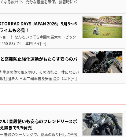
広くなる設計で、充分な容量を確保。装着時にバ
AD DAYS JAPAN 2026」9月5〜6
クライムも必見！
解体ショー！ なんといっても今回の最大のトピック
0 GS」だ。 本国ドイ[…]
動と盗難防止強化運動がもたらす安心のバ
動 生身の体で風を切り、その流れと一体になるバ
社団法人 日本二輪車普及安全協会（以下[…]
ウル! 普段使いも安心のフレンドリースポ
え置きで9/5発売
ー 普段のツーリングで、愛車の取り回しに苦労