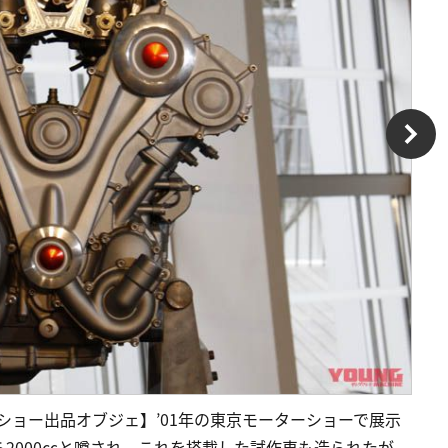
ターショー出品オブジェ】’01年の東京モーターショーで展示
2000㏄と噂され、これを搭載した試作車も造られたが、