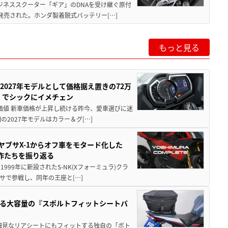
ジネススクーター「ギア」のDNAを受け継ぐ原付
発売された。ホンダ製着脱式バッテリー[…]
もっと見る
0が2027年モデルとして価格据え置きの72万
」でシックにイメチェン
円の価値 新車価格が上昇し続ける昨今、愛車選びに迷
2027年モデルはカラー＆グ[…]
ヤブサX-1からオフ車をモタード化した
欲作たちを振り返る
1999年に新設されたS-NK(Xフォーミュラ)クラ
サで参戦し、同年の王座と[…]
る大容量の『スポルトフィットシートバ
細見なリアシートにもフィットする独自の「ボト