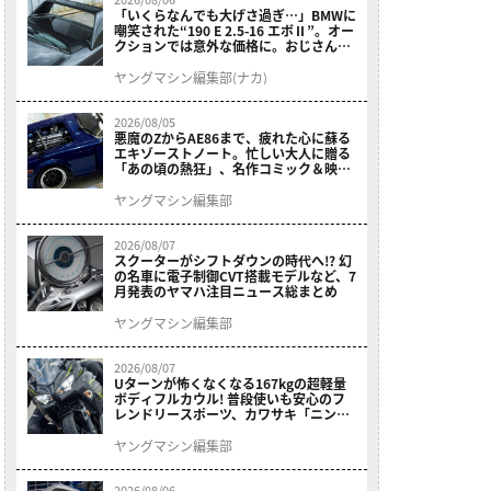
「いくらなんでも大げさ過ぎ…」BMWに
嘲笑された“190 E 2.5-16 エボⅡ”。オー
クションでは意外な価格に。おじさん達
が少年だった頃の憧れのクルマを深堀り
ヤングマシン編集部(ナカ)
2026/08/05
悪魔のZからAE86まで、疲れた心に蘇る
エキゾーストノート。忙しい大人に贈る
「あの頃の熱狂」、名作コミック＆映画
の愛機たちが東京駅地下に期間限定で集
結！
ヤングマシン編集部
2026/08/07
スクーターがシフトダウンの時代へ!? 幻
の名車に電子制御CVT搭載モデルなど、7
月発表のヤマハ注目ニュース総まとめ
ヤングマシン編集部
2026/08/07
Uターンが怖くなくなる167kgの超軽量
ボディフルカウル! 普段使いも安心のフ
レンドリースポーツ、カワサキ「ニンジ
ャ400」2027モデルが価格据え置きで
9/5発売
ヤングマシン編集部
2026/08/06