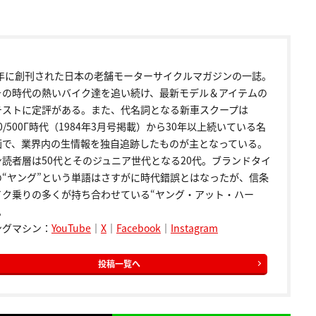
72年に創刊された日本の老舗モーターサイクルマガジンの一誌。
その時代の熱いバイク達を追い続け、最新モデル＆アイテムの
テストに定評がある。また、代名詞となる新車スクープは
00/500Γ時代（1984年3月号掲載）から30年以上続いている名
画で、業界内の生情報を独自追跡したものが主となっている。
ン読者層は50代とそのジュニア世代となる20代。ブランドタイ
の“ヤング”という単語はさすがに時代錯誤とはなったが、信条
イク乗りの多くが持ち合わせている“ヤング・アット・ハー
。
ングマシン：
YouTube
｜
X
｜
Facebook
｜
Instagram
投稿一覧へ