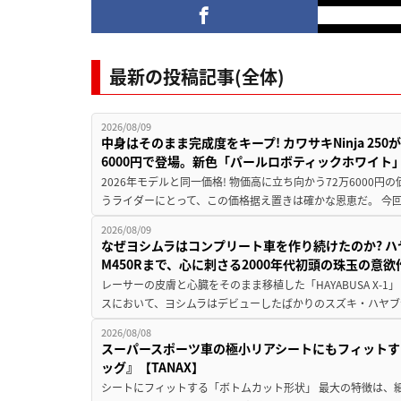
最新の投稿記事(全体)
2026/08/09
中身はそのまま完成度をキープ! カワサキNinja 25
6000円で登場。新色「パールロボティックホワイト
2026年モデルと同一価格! 物価高に立ち向かう72万6000
うライダーにとって、この価格据え置きは確かな恩恵だ。 今回の
2026/08/09
なぜヨシムラはコンプリート車を作り続けたのか? ハ
M450Rまで、心に刺さる2000年代初頭の珠玉の意
レーサーの皮膚と心臓をそのまま移植した「HAYABUSA X-1」 
スにおいて、ヨシムラはデビューしたばかりのスズキ・ハヤブ
2026/08/08
スーパースポーツ車の極小リアシートにもフィットす
ッグ』【TANAX】
シートにフィットする「ボトムカット形状」 最大の特徴は、