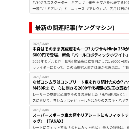
EVビジネススクーター「ギアレヴ」発売 ヤマハを代表するビ
一種EV「ギアレヴ」と「ニュース ギアレヴ」が、先月17日に
最新の関連記事(ヤングマシン)
2026/08/09
中身はそのまま完成度をキープ! カワサキNinja 25
6000円で登場。新色「パールロボティックホワイト
2026年モデルと同一価格! 物価高に立ち向かう72万6000
うライダーにとって、この価格据え置きは確かな恩恵だ。 今回の
2026/08/09
なぜヨシムラはコンプリート車を作り続けたのか? ハ
M450Rまで、心に刺さる2000年代初頭の珠玉の意
レーサーの皮膚と心臓をそのまま移植した「HAYABUSA X-1」 
スにおいて、ヨシムラはデビューしたばかりのスズキ・ハヤブ
2026/08/08
スーパースポーツ車の極小リアシートにもフィットす
ッグ』【TANAX】
シートにフィットする「ボトムカット形状」 最大の特徴は、