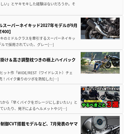
ほしい」とヤキモキした経験はないだろうか。そ
ルスーパーネイキッド2027年モデルが9月
400】
ワサキのミドルクラスを牽引するスーパーネイキッ
モデルで採用されていた、グレー[…]
肘掛け＆高さ調整枕つきの極上ハイバック
ット作「WIDE/REST（ワイドレスト）チェ
発売！バイク乗りのツボを熟知した[…]
と疲れから「早くバイクをガレージにしまいたい」と
ていたり、発汗によるヘルメットやジ[…]
子制御CVT搭載モデルなど、7月発表のヤマ