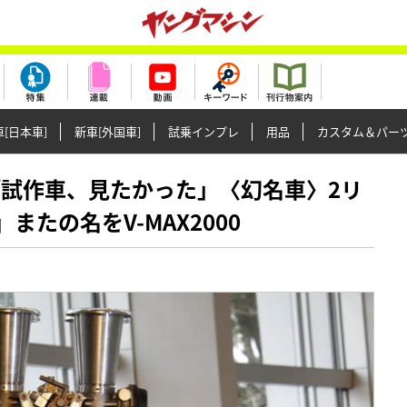
[日本車]
新車[外国車]
試乗インプレ
用品
カスタム＆パー
ぎ」「試作車、見たかった」〈幻名車〉2リ
またの名をV-MAX2000