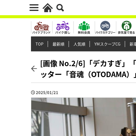
TOP
最新順
人気順
YMスクープCG
新車
[画像 No.2/6]「デカす
ッター「音魂（OTODAMA）」
2025/01/21