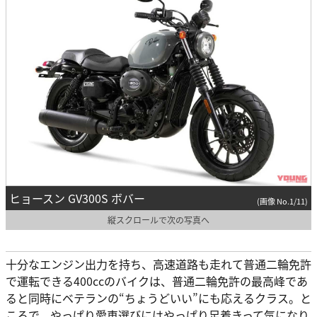
ヒョースン GV300S ボバー
(画像 No.1/11)
縦スクロールで次の写真へ
十分なエンジン出力を持ち、高速道路も走れて普通二輪免許
で運転できる400ccのバイクは、普通二輪免許の最高峰であ
ると同時にベテランの“ちょうどいい”にも応えるクラス。と
ころで、やっぱり愛車選びにはやっぱり足着きって気になり