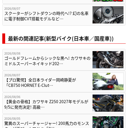
2026/08/07
スクーターがシフトダウンの時代へ!? 幻の名車
に電子制御CVT搭載モデルなど…
最新の関連記事(新型バイク(日本車／国産車))
2026/08/08
ゴールドフレームからシックな黒へ! カワサキの
ミドルスーパーネイキッド202…
2026/08/07
【プロ驚愕】全日本ライダー岡崎静夏が
「CB750 HORNET E-Clut…
2026/08/06
【黄金の骨格】カワサキ Z250 2027年モデルが
9/5に発売決定! 高級…
2026/08/05
驚異のスーパーチャージャー! 200馬力のモンス