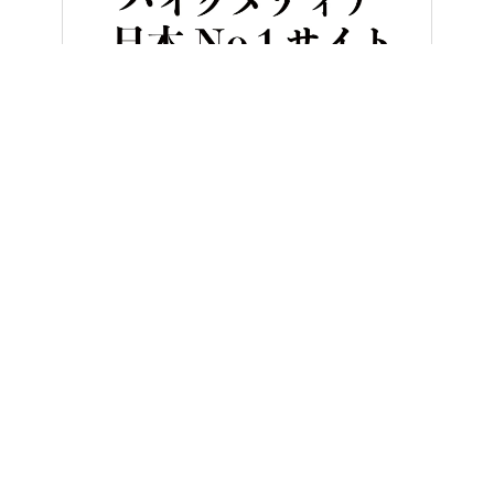
HOME
バイク／オートバイ［新車］
【2024年12月版】シート高
ヤングマシンとは？
ご利用案内
執筆／編集メンバー
プライバシーポリシー
運営会社
お問い合せ
Copyright ©
NAIGAI PUBLISHING CO.,LTD.
All rights reserved.