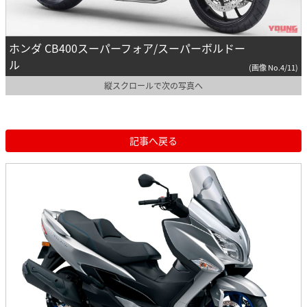
ホンダ CB400スーパーフォア/スーパーボルドー
ル
(画像 No.4/11)
縦スクロールで次の写真へ
記事へ戻る