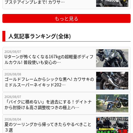
ブステアインプレまで! カワサ…
もっと見る
人気記事ランキング(全体)
2026/08/07
Uターンが怖くなくなる167kgの超軽量ボディフ
ルカウル! 普段使いも安心の…
2026/08/08
ゴールドフレームからシックな黒へ! カワサキの
ミドルスーパーネイキッド202…
2026/08/07
「バイクに積めない」を過去にする！デイトナ
から肘掛け＆高さ調整枕つきの極上ハ…
2026/08/04
夏のツーリングから帰ってきたらやるべきこと
３選