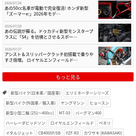
2026/07/28
あの50cc名車が電動で完全復活! ホンダ新型
「ズーマーe:」2026年モデ…
2026/07/28
あの伝説が蘇る。ドゥカティ新型モンスタープ
ラスに「S4」を彷彿とさせるスポー…
2026/07/27
アシスト＆スリッパークラッチ初搭載で乗りや
すさ倍増。 ロイヤルエンフィールド…
もっと見る
新型バイク(日本車／国産車)
エリミネーターシリーズ
新型バイク(外国車／輸入車)
ヤングマシン
ヒョースン
新型小型二輪 [251〜400cc]
MT-03
バーグマン400
ハーレーダビッドソン
ロイヤルエンフィールド
ベネリ
イタルジェット
CB400SF/SB
YZF-R3
カワサキ [KAWASAKI]