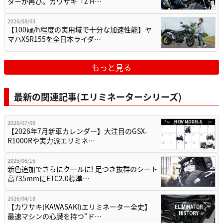
ターが再び。カワサキ「Z H…
2026/08/03
【100㎞/h程度の実用域で十分な加速性能】ヤ
マハXSR155を全日本ライダ…
もっと見る
最新の関連記事(エリミネーターシリーズ)
2026/07/09
【2026年7月新車カレンダー】大注目のGSX-
R1000Rや実力派エリミネ…
2026/06/16
新色追加でさらにクールに! 足つき抜群のシート
高735mmにETC2.0標準…
2026/04/18
【カワサキ(KAWASAKI)エリミネーター全史】
最速マシンの心臓を持つ“ド…