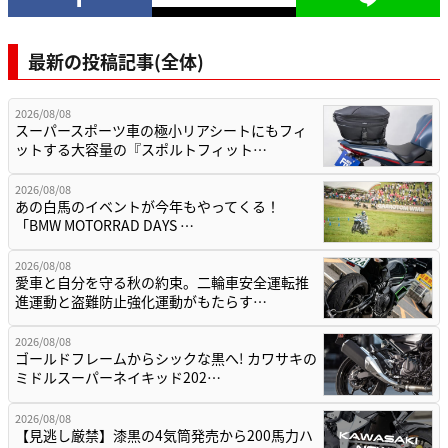
最新の投稿記事(全体)
2026/08/08
スーパースポーツ車の極小リアシートにもフィ
ットする大容量の『スポルトフィット…
2026/08/08
あの白馬のイベントが今年もやってくる！
「BMW MOTORRAD DAYS …
2026/08/08
愛車と自分を守る秋の約束。二輪車安全運転推
進運動と盗難防止強化運動がもたらす…
2026/08/08
ゴールドフレームからシックな黒へ! カワサキの
ミドルスーパーネイキッド202…
2026/08/08
【見逃し厳禁】漆黒の4気筒発売から200馬力ハ