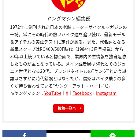
ヤングマシン編集部
1972年に創刊された日本の老舗モーターサイクルマガジンの
一誌。常にその時代の熱いバイク達を追い続け、最新モデル
＆アイテムの実証テストに定評がある。また、代名詞となる
新車スクープはRG400/500Γ時代（1984年3月号掲載）から
30年以上続いている名物企画で、業界内の生情報を独自追跡
したものが主となっている。メイン読者層は50代とそのジュ
ニア世代となる20代。ブランドタイトルの“ヤング”という単
語はさすがに時代錯誤とはなったが、信条はバイク乗りの多
くが持ち合わせている“ヤング・アット・ハート”だ。
※ヤングマシン：
YouTube
｜
X
｜
Facebook
｜
Instagram
投稿一覧へ