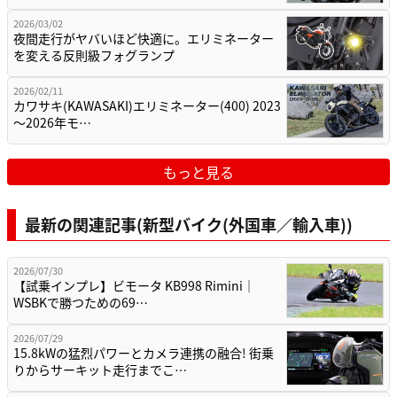
2026/03/02
夜間走行がヤバいほど快適に。エリミネーター
を変える反則級フォグランプ
2026/02/11
カワサキ(KAWASAKI)エリミネーター(400) 2023
～2026年モ…
もっと見る
最新の関連記事(新型バイク(外国車／輸入車))
2026/07/30
【試乗インプレ】ビモータ KB998 Rimini｜
WSBKで勝つための69…
2026/07/29
15.8kWの猛烈パワーとカメラ連携の融合! 街乗
りからサーキット走行までこ…