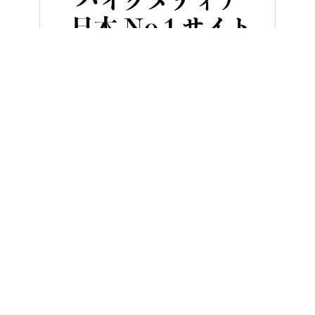
HOME
バイク／オートバイ［新車］
【2024年12月版】シート高
ヤングマシンとは？
ご利用案内
執筆／編集メンバー
プライバシーポリシー
運営会社
お問い合せ
Copyright ©
NAIGAI PUBLISHING CO.,LTD.
All rights reserved.