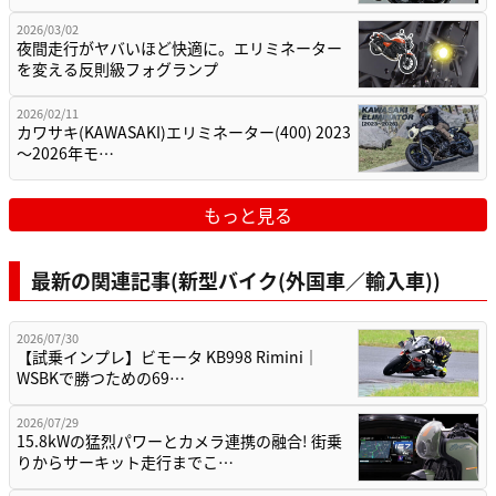
2026/03/02
夜間走行がヤバいほど快適に。エリミネーター
を変える反則級フォグランプ
2026/02/11
カワサキ(KAWASAKI)エリミネーター(400) 2023
～2026年モ…
もっと見る
最新の関連記事(新型バイク(外国車／輸入車))
2026/07/30
【試乗インプレ】ビモータ KB998 Rimini｜
WSBKで勝つための69…
2026/07/29
15.8kWの猛烈パワーとカメラ連携の融合! 街乗
りからサーキット走行までこ…