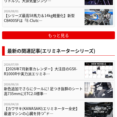
リトルク。大排気量シング…
2026/08/01
【シリーズ最高58馬力＆14kg軽量化】新型
CB400SFは「E-Clutc…
もっと見る
最新の関連記事(エリミネーターシリーズ)
2026/07/09
【2026年7月新車カレンダー】大注目のGSX-
R1000Rや実力派エリミネ…
2026/06/16
新色追加でさらにクールに! 足つき抜群のシート
高735mmにETC2.0標準…
2026/04/18
【カワサキ(KAWASAKI)エリミネーター全史】
最速マシンの心臓を持つ“ド…