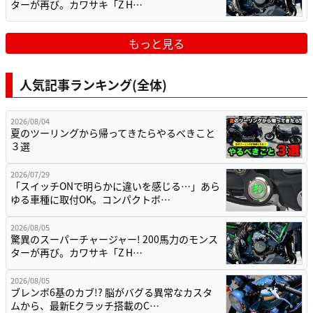
ターが再び。カワサキ「Z H…
もっと見る
人気記事ランキング(全体)
2026/08/04
夏のツーリングから帰ってきたらやるべきこと
３選
2026/07/29
「スイッチONで明らかに違いを感じる…」あら
ゆる車種に取付OK。コンパクトボ…
2026/08/05
驚異のスーパーチャージャー! 200馬力のモンス
ターが再び。カワサキ「Z H…
2026/08/05
ブレンボ6基のカブ!? 脳がバグる異常なカスタ
ムから、最新Eクラッチ搭載のC…