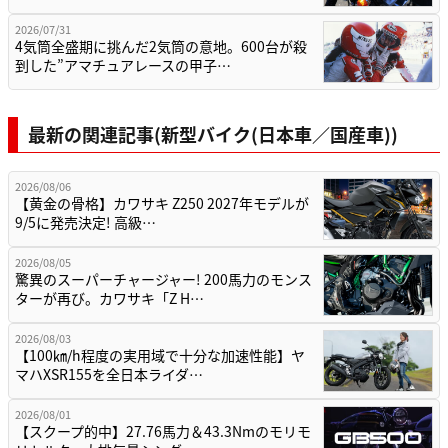
2026/07/31
4気筒全盛期に挑んだ2気筒の意地。600台が殺
到した”アマチュアレースの甲子…
最新の関連記事(新型バイク(日本車／国産車))
2026/08/06
【黄金の骨格】カワサキ Z250 2027年モデルが
9/5に発売決定! 高級…
2026/08/05
驚異のスーパーチャージャー! 200馬力のモンス
ターが再び。カワサキ「Z H…
2026/08/03
【100㎞/h程度の実用域で十分な加速性能】ヤ
マハXSR155を全日本ライダ…
2026/08/01
【スクープ的中】27.76馬力＆43.3Nmのモリモ