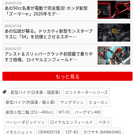
2026/07/28
あの50cc名車が電動で完全復活! ホンダ新型
「ズーマーe:」2026年モデ…
2026/07/28
あの伝説が蘇る。ドゥカティ新型モンスタープ
ラスに「S4」を彷彿とさせるスポー…
2026/07/27
アシスト＆スリッパークラッチ初搭載で乗りや
すさ倍増。 ロイヤルエンフィールド…
もっと見る
新型バイク(日本車／国産車)
エリミネーターシリーズ
新型バイク(外国車／輸入車)
ヤングマシン
ヒョースン
新型小型二輪 [251〜400cc]
MT-03
バーグマン400
ハーレーダビッドソン
ロイヤルエンフィールド
ベネリ
イタルジェット
CB400SF/SB
YZF-R3
カワサキ [KAWASAKI]