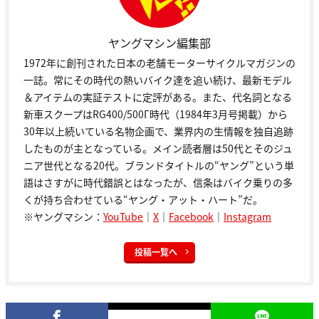
ヤングマシン編集部
1972年に創刊された日本の老舗モーターサイクルマガジンの
一誌。常にその時代の熱いバイク達を追い続け、最新モデル
＆アイテムの実証テストに定評がある。また、代名詞となる
新車スクープはRG400/500Γ時代（1984年3月号掲載）から
30年以上続いている名物企画で、業界内の生情報を独自追跡
したものが主となっている。メイン読者層は50代とそのジュ
ニア世代となる20代。ブランドタイトルの“ヤング”という単
語はさすがに時代錯誤とはなったが、信条はバイク乗りの多
くが持ち合わせている“ヤング・アット・ハート”だ。
※ヤングマシン：
YouTube
｜
X
｜
Facebook
｜
Instagram
投稿一覧へ