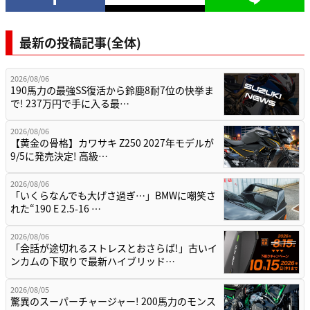
最新の投稿記事(全体)
2026/08/06
190馬力の最強SS復活から鈴鹿8耐7位の快挙ま
で! 237万円で手に入る最…
2026/08/06
【黄金の骨格】カワサキ Z250 2027年モデルが
9/5に発売決定! 高級…
2026/08/06
「いくらなんでも大げさ過ぎ…」BMWに嘲笑さ
れた“190 E 2.5-16 …
2026/08/06
「会話が途切れるストレスとおさらば!」古いイ
ンカムの下取りで最新ハイブリッド…
2026/08/05
驚異のスーパーチャージャー! 200馬力のモンス