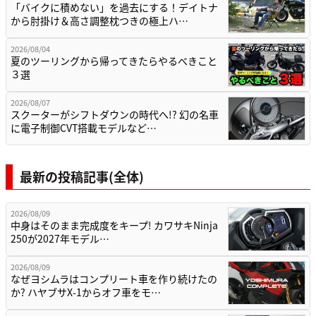
「バイクに積めない」を過去にする！デイトナ
から肘掛け＆高さ調整枕つきの極上ハ…
2026/08/04
夏のツーリングから帰ってきたらやるべきこと
３選
2026/08/07
スクーターがシフトダウンの時代へ!? 幻の名車
に電子制御CVT搭載モデルなど…
最新の投稿記事(全体)
2026/08/09
中身はそのまま完成度をキープ! カワサキNinja
250が2027年モデル…
2026/08/09
なぜヨシムラはコンプリート車を作り続けたの
か? ハヤブサX-1からオフ車をモ…