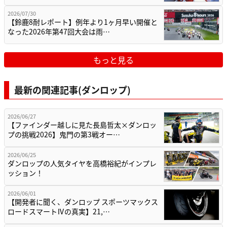
2026/07/30
【鈴鹿8耐レポート】例年より1ヶ月早い開催と
なった2026年第47回大会は雨…
もっと見る
最新の関連記事(ダンロップ)
2026/06/27
【ファインダー越しに見た長島哲太×ダンロッ
プの挑戦2026】鬼門の第3戦オー…
2026/06/25
ダンロップの人気タイヤを高橋裕紀がインプレ
ッション！
2026/06/01
【開発者に聞く、ダンロップ スポーツマックス
ロードスマートⅣの真実】21,…