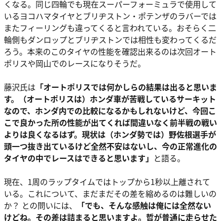
くなる。同じ四輪でも現在スーパーフォーミュラで使用して
いるヨコハマタイヤとブリヂストン・ポテンザのラバーでは
またフィーリングも違ってくると言われている。おそらく二
輪側もダンロップとブリヂストンでは相性も変わってくるだ
ろう。本来のこのタイヤの性能を確認出来るのは次回オート
ポリスや岡山でのレースになりそうだ。
藤沢氏は
「オートポリスでは何かしらの結果は出ると思いま
す。（オートポリスは）ホンダ車が苦戦しているサーキット
なので、ホンダ内での比較になるかもしれないけど、今回こ
こで良かった所の性能が出てくれば間違いなく前半戦の戦い
よりは良くなるはず。現状は（ホンダ勢では）野佐根選手が
頭一つ抜き出ているけど全然不安はないし、今の正常進化の
タイヤの中でレースはできると思います」
と語る。
現在、1周のラップタイムではトップから1秒以上離されて
いる。これについて、まだまだその差を縮めるのは難しいの
か？ との問いには、
「でも、そんな感触は俺には全然ない
けどね。その差は詰まると思いますよ。哲が普通に走らせた