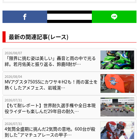
最新の関連記事(レース)
2026/08/07
「限界に挑む姿は美しい」轟音と雨の中で光る
絆。若月佑美と振り返る、鈴鹿8耐が…
2026/08/04
MVアグスタ750SSにカワサキH2も！雨の富士を
熱くしたアメフェス、岩城滉…
2026/07/31
【もて耐レポート】世界耐久選手権や全日本現
役ライダーも楽しんだ29年目の耐久…
2026/07/31
4気筒全盛期に挑んだ2気筒の意地。600台が殺
到した”アマチュアレースの甲子…