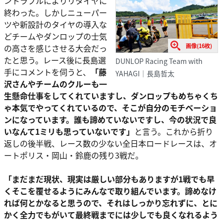
ントラブルによりリタイヤに
終わった。しかしニューパー
ツや新設計のタイヤの導入な
どチームやダンロップの士気
画像(16枚)
の高さを感じさせる大会だっ
たと思う。レース後に長島選
DUNLOP Racing Team with
手にコメントを伺うと、
「藤
YAHAGI｜長島哲太
沢さんやチームのクルーも一
生懸命仕事をしてくれていますし、ダンロップもめちゃくち
ゃ本気でやってくれているので、そこが自分のモチベーショ
ンになっています。誰も諦めていないですし、今の状況で良
いなんて1ミリも思っていないです」
と言う。これから折り
返しの後半戦、レース数の少ない全日本ロードレースは、オ
ートポリス・岡山・鈴鹿の残り3戦だ。
「まだまだ現状、現実は厳しい部分もありますが1戦でも早
くそこを覆せるようにみんなで取り組んでいます。諦めなけ
れば何とかなると思うので、それはしっかり忘れずに、とに
かく全力でもがいて最終戦までには少しでも良くなれるよう