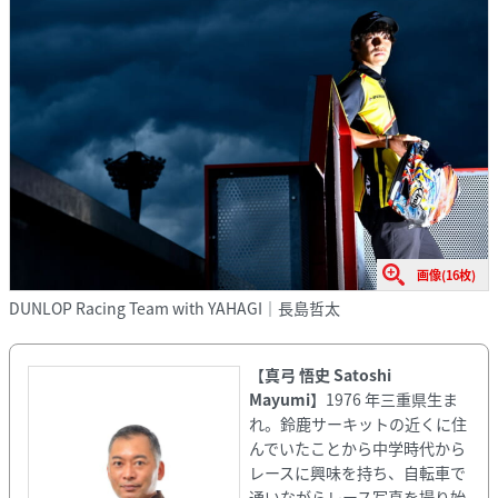
画像(16枚)
DUNLOP Racing Team with YAHAGI｜長島哲太
【
真弓 悟史 Satoshi
Mayumi
】1976 年三重県生ま
れ。鈴鹿サーキットの近くに住
んでいたことから中学時代から
レースに興味を持ち、自転車で
通いながらレース写真を撮り始