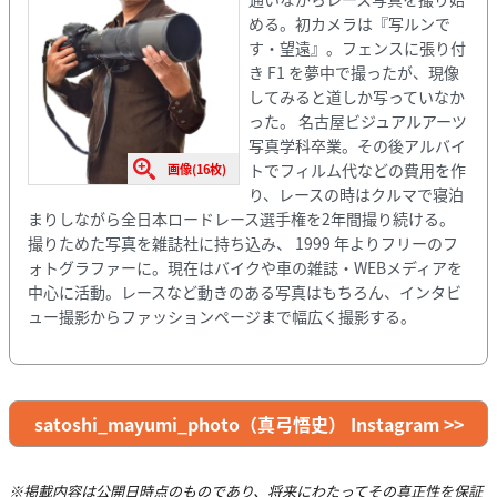
める。初カメラは『写ルンで
す・望遠』。フェンスに張り付
き F1 を夢中で撮ったが、現像
してみると道しか写っていなか
った。 名古屋ビジュアルアーツ
写真学科卒業。その後アルバイ
トでフィルム代などの費用を作
画像(16枚)
り、レースの時はクルマで寝泊
まりしながら全日本ロードレース選手権を2年間撮り続ける。
撮りためた写真を雑誌社に持ち込み、 1999 年よりフリーのフ
ォトグラファーに。現在はバイクや車の雑誌・WEBメディアを
中心に活動。レースなど動きのある写真はもちろん、インタビ
ュー撮影からファッションページまで幅広く撮影する。
satoshi_mayumi_photo（真弓悟史） Instagram >>
※掲載内容は公開日時点のものであり、将来にわたってその真正性を保証