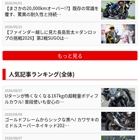
2026/06/01
【まさかの20,000kmオーバー!?】既存の常識を
覆す、驚異の耐久性と持続…
2026/05/21
【ファインダー越しに見た長島哲太×ダンロッ
プの挑戦2026】第2戦SUGOは…
もっと見る
人気記事ランキング(全体)
2026/08/07
Uターンが怖くなくなる167kgの超軽量ボディフ
ルカウル! 普段使いも安心の…
2026/08/08
ゴールドフレームからシックな黒へ! カワサキの
ミドルスーパーネイキッド202…
2026/08/07