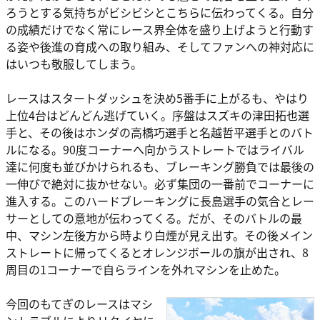
ろうとする気持ちがビシビシとこちらに伝わってくる。自分
の成績だけでなく常にレース界全体を盛り上げようと行動す
る姿や後進の育成への取り組み、そしてファンへの神対応に
はいつも敬服してしまう。
レースはスタートダッシュを決め5番手に上がるも、やはり
上位4台はどんどん逃げていく。序盤はスズキの津田拓也選
手と、その後はホンダの高橋巧選手と名越哲平選手とのバト
ルになる。90度コーナーへ向かうストレートではライバル
達に何度も並びかけられるも、ブレーキング勝負では最後の
一伸びで絶対に抜かせない。必ず集団の一番前でコーナーに
進入する。このハードブレーキングに長島選手の気合とレー
サーとしての意地が伝わってくる。だが、そのバトルの最
中、マシン左後方から時より白煙が見え出す。その後メイン
ストレートに帰ってくるとオレンジボールの旗が出され、8
周目の1コーナーで自らラインを外れマシンを止めた。
今回のもてぎのレースはマシ