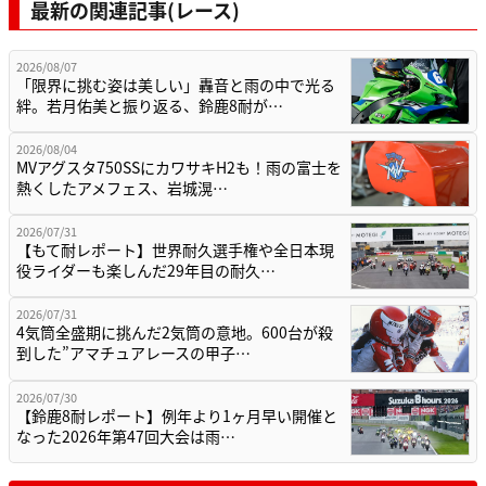
最新の関連記事(レース)
2026/08/07
「限界に挑む姿は美しい」轟音と雨の中で光る
絆。若月佑美と振り返る、鈴鹿8耐が…
2026/08/04
MVアグスタ750SSにカワサキH2も！雨の富士を
熱くしたアメフェス、岩城滉…
2026/07/31
【もて耐レポート】世界耐久選手権や全日本現
役ライダーも楽しんだ29年目の耐久…
2026/07/31
4気筒全盛期に挑んだ2気筒の意地。600台が殺
到した”アマチュアレースの甲子…
2026/07/30
【鈴鹿8耐レポート】例年より1ヶ月早い開催と
なった2026年第47回大会は雨…