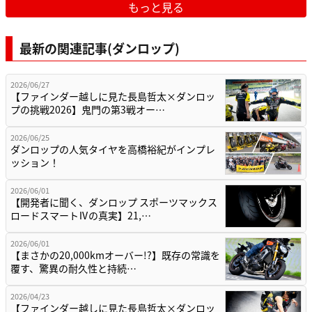
もっと見る
最新の関連記事(ダンロップ)
2026/06/27
【ファインダー越しに見た長島哲太×ダンロッ
プの挑戦2026】鬼門の第3戦オー…
2026/06/25
ダンロップの人気タイヤを高橋裕紀がインプレ
ッション！
2026/06/01
【開発者に聞く、ダンロップ スポーツマックス
ロードスマートⅣの真実】21,…
2026/06/01
【まさかの20,000kmオーバー!?】既存の常識を
覆す、驚異の耐久性と持続…
2026/04/23
【ファインダー越しに見た長島哲太×ダンロッ