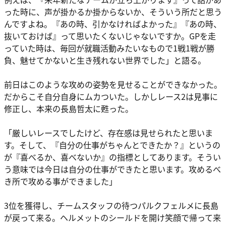
った時に、声が掛かるか掛からないか、そういう所だと思う
んですよね。『あの時、引かなければよかった』『あの時、
抜いておけば』って思いたくないじゃないですか。GPを走
っていた時は、毎回が就職活動みたいなもので1戦1戦が勝
負、魅せてかないと生き残れない世界でした」と語る。
前日はこのような攻めの姿勢を見せることができなかった。
だからこそ自分自身にムカついた。しかしレース2は見事に
修正し、本来の長島哲太に甦った。
「厳しいレースでしたけど、存在感は見せられたと思いま
す。そして、『自分の仕事がちゃんとできたか？』というの
が『喜べるか、喜べないか』の指標としてあります。そうい
う意味では今日は自分の仕事ができたと思います。攻めるべ
き所で攻める事ができました」
3位を獲得し、チームスタッフの待つパルクフェルメに長島
が戻って来る。ヘルメットのシールドを開け笑顔で帰って来