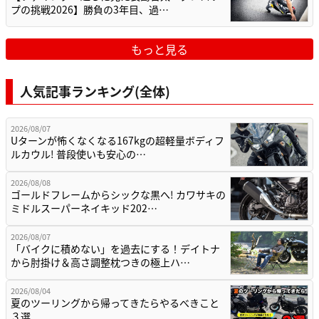
プの挑戦2026】勝負の3年目、過…
もっと見る
人気記事ランキング(全体)
2026/08/07
Uターンが怖くなくなる167kgの超軽量ボディフ
ルカウル! 普段使いも安心の…
2026/08/08
ゴールドフレームからシックな黒へ! カワサキの
ミドルスーパーネイキッド202…
2026/08/07
「バイクに積めない」を過去にする！デイトナ
から肘掛け＆高さ調整枕つきの極上ハ…
2026/08/04
夏のツーリングから帰ってきたらやるべきこと
３選