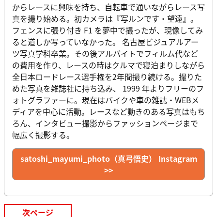
からレースに興味を持ち、自転車で通いながらレース写
真を撮り始める。初カメラは『写ルンです・望遠』。
フェンスに張り付き F1 を夢中で撮ったが、現像してみ
ると道しか写っていなかった。 名古屋ビジュアルアー
ツ写真学科卒業。その後アルバイトでフィルム代など
の費用を作り、レースの時はクルマで寝泊まりしながら
全日本ロードレース選手権を2年間撮り続ける。撮りた
めた写真を雑誌社に持ち込み、 1999 年よりフリーのフ
ォトグラファーに。現在はバイクや車の雑誌・WEBメ
ディアを中心に活動。レースなど動きのある写真はもち
ろん、インタビュー撮影からファッションページまで
幅広く撮影する。
satoshi_mayumi_photo（真弓悟史） Instagram
>>
次ページ