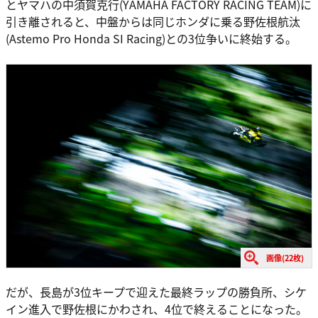
とヤマハの中須賀克行(YAMAHA FACTORY RACING TEAM)に
引き離されると、中盤からは同じホンダに乗る野佐根航汰
(Astemo Pro Honda SI Racing)との3位争いに終始する。
画像(22枚)
だが、長島が3位キープで迎えた最終ラップの勝負所、シケ
イン進入で野佐根にかわされ、4位で終えることになった。