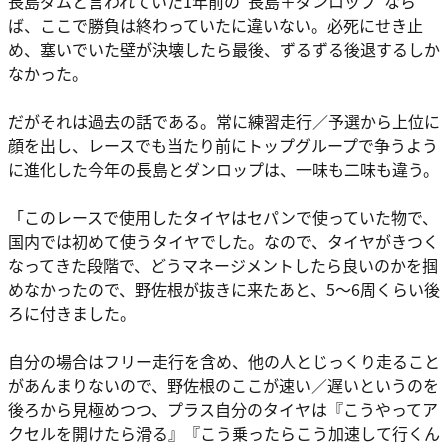
長島ダムと言われていた1年前の“長島＋ダンロップ”なら
ば、ここで勝負は終わっていたに違いない。必死にせき止
め、塞いでいた壁が決壊したら最後、ずるずる後退するしか
なかった。
だがそれは過去の話である。常に練習走行／予選から上位に
顔を出し、レースでも当たり前にトップグループで争うよう
に進化した今年の長島とダンロップは、一味も二味も違う。
「このレースで使用したタイヤはセパンで使っていた物で、
国内では初めて使うタイヤでした。なので、タイヤがきつく
なってきた段階で、どうマネージメントしたら良いのかを掴
めなかったので、野佐根が抜きに来たあと、5～6周くらい後
ろに付きました。
自分の場合はフリー走行を含め、他の人とじっくり走ること
があんまりないので、野佐根のここが速い／遅いというのを
後ろから見極めつつ、プラス自分のタイヤは『こうやってア
クセルを開けたら滑る』『こう乗ったらこう加速して行くん