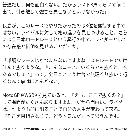
普通だし、何も面白くない。だからラスト3周くらいで前に
出て、引き離して強さを見せないといけなかった」
長島が、このレースでやりたかったのは3位を獲得する事で
はない。ライバルに対して格の違いを見せつけること。さら
には全日本ロードレースという興行の中で、ライダーとして
の存在感と価値を見せることだった。
「単調なレースじゃつまらないですよね、ストレートでだけ
並んで抜くような。『こんなコース、いくらでも抜くところ
あるでしょ？』って。全日本という舞台で無理くり抜いて行
くなんて事はほとんどない。
MotoGPやWSBKを見ていると、『えっ、ここで抜くの？』
って場面がたくさんありますよね。だから面白い。ライダー
は、誰よりも前に出ることで自分の人生が変わって来る。
『そこを目指さなくて、どうするんだ』って思うんです。
例えば、『来年新たなチームが立ち上がります』って話があ