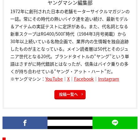
ヤングマシン編集部
1972年に創刊された日本の老舗モーターサイクルマガジンの
一誌。常にその時代の熱いバイク達を追い続け、最新モデル
＆アイテムの実証テストに定評がある。また、代名詞となる
新車スクープはRG400/500Γ時代（1984年3月号掲載）から
30年以上続いている名物企画で、業界内の生情報を独自追跡
したものが主となっている。メイン読者層は50代とそのジュ
ニア世代となる20代。ブランドタイトルの“ヤング”という単
語はさすがに時代錯誤とはなったが、信条はバイク乗りの多
くが持ち合わせている“ヤング・アット・ハート”だ。
※ヤングマシン：
YouTube
｜
X
｜
Facebook
｜
Instagram
投稿一覧へ