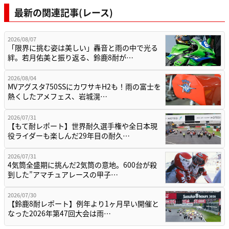
最新の関連記事(レース)
2026/08/07
「限界に挑む姿は美しい」轟音と雨の中で光る
絆。若月佑美と振り返る、鈴鹿8耐が…
2026/08/04
MVアグスタ750SSにカワサキH2も！雨の富士を
熱くしたアメフェス、岩城滉…
2026/07/31
【もて耐レポート】世界耐久選手権や全日本現
役ライダーも楽しんだ29年目の耐久…
2026/07/31
4気筒全盛期に挑んだ2気筒の意地。600台が殺
到した”アマチュアレースの甲子…
2026/07/30
【鈴鹿8耐レポート】例年より1ヶ月早い開催と
なった2026年第47回大会は雨…