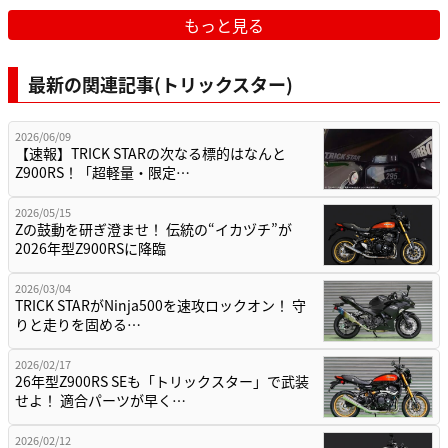
もっと見る
最新の関連記事(トリックスター)
2026/06/09
【速報】TRICK STARの次なる標的はなんと
Z900RS！「超軽量・限定…
2026/05/15
Zの鼓動を研ぎ澄ませ！ 伝統の“イカヅチ”が
2026年型Z900RSに降臨
2026/03/04
TRICK STARがNinja500を速攻ロックオン！ 守
りと走りを固める…
2026/02/17
26年型Z900RS SEも「トリックスター」で武装
せよ！ 適合パーツが早く…
2026/02/12