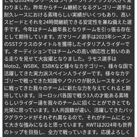
わりました。昨年からチーム継続となるグレゴリー選手は
耐久レースにおける素晴らしい実績がいくつもあり、高い
スピードとそれを24時間継続できる安定性を兼ね備えた選
手です。今年はチーム最年長となりチームを引っ張る存在
として期待しています。ガマリーノ選手は2023年シーズン
のSSTクラスのタイトルを獲得したイタリア人ライダーで
す。オーディションではチームへの高い順応性と勢いのあ
る走りを見せて大抜擢となりました。ラモス選手は
Moto2、WSBK、ESBKなど様々なカテゴリー、様々な国で
活躍してきた実力派スペイン人ライダーです。様々なカテ
ゴリーで戦ってきた知識やノウハウが耐久レースをメイン
に戦ってきた我々のチームに新たな力を与えてくれると期
待しています。ヨーロッパ各国で戦う3人の才能ある素晴
らしいライダー達を我々のチームに招くことができとても
光栄に思っています。3人共国籍が違い、活躍してきたバッ
クグラウンドがそれぞれ異なるので、それがチームにとっ
て大きな強みになると思っています。KWTは2024年も世界
のトップを目指し、全力で戦っていきます。応援よろしく