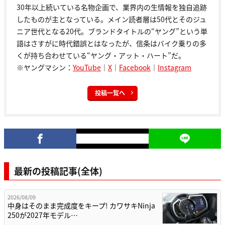
30年以上続いている名物企画で、業界内の生情報を独自追跡
したものが主となっている。メイン読者層は50代とそのジュ
ニア世代となる20代。ブランドタイトルの“ヤング”という単
語はさすがに時代錯誤とはなったが、信条はバイク乗りの多
くが持ち合わせている“ヤング・アット・ハート”だ。
※ヤングマシン：
YouTube
｜
X
｜
Facebook
｜
Instagram
投稿一覧へ
最新の投稿記事(全体)
2026/08/09
中身はそのまま完成度をキープ! カワサキNinja
250が2027年モデル…