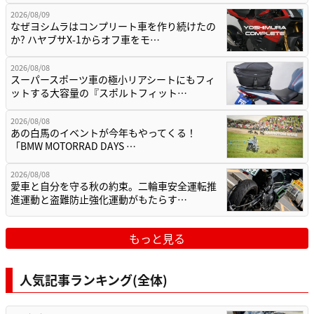
2026/08/09
なぜヨシムラはコンプリート車を作り続けたの
か? ハヤブサX-1からオフ車をモ…
2026/08/08
スーパースポーツ車の極小リアシートにもフィ
ットする大容量の『スポルトフィット…
2026/08/08
あの白馬のイベントが今年もやってくる！
「BMW MOTORRAD DAYS …
2026/08/08
愛車と自分を守る秋の約束。二輪車安全運転推
進運動と盗難防止強化運動がもたらす…
もっと見る
人気記事ランキング(全体)