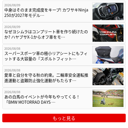
2026/08/09
中身はそのまま完成度をキープ! カワサキNinja
250が2027年モデル…
2026/08/09
なぜヨシムラはコンプリート車を作り続けたの
か? ハヤブサX-1からオフ車をモ…
2026/08/08
スーパースポーツ車の極小リアシートにもフィ
ットする大容量の『スポルトフィット…
2026/08/08
愛車と自分を守る秋の約束。二輪車安全運転推
進運動と盗難防止強化運動がもたらす…
2026/08/08
あの白馬のイベントが今年もやってくる！
「BMW MOTORRAD DAYS …
もっと見る