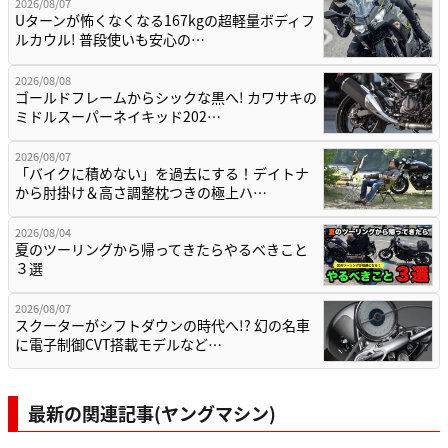
2026/08/07
Uターンが怖くなくなる167kgの超軽量ボディフ
ルカウル! 普段使いも安心の…
2026/08/08
ゴールドフレームからシックな黒へ! カワサキの
ミドルスーパーネイキッド202…
2026/08/07
「バイクに積めない」を過去にする！デイトナ
から肘掛け＆高さ調整枕つきの極上ハ…
2026/08/04
夏のツーリングから帰ってきたらやるべきこと
３選
2026/08/07
スクーターがシフトダウンの時代へ!? 幻の名車
に電子制御CVT搭載モデルなど…
最新の関連記事(ヤングマシン)