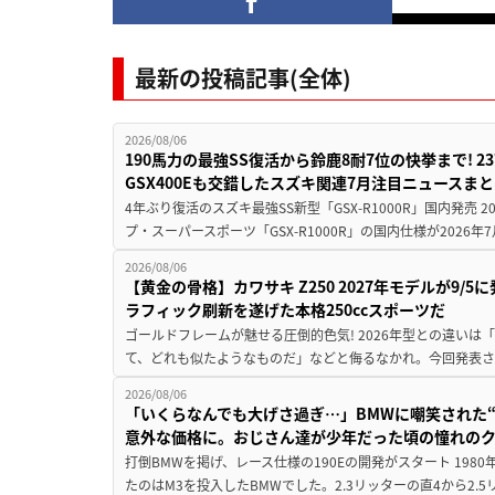
最新の投稿記事(全体)
2026/08/06
190馬力の最強SS復活から鈴鹿8耐7位の快挙まで! 
GSX400Eも交錯したスズキ関連7月注目ニュースま
4年ぶり復活のスズキ最強SS新型「GSX-R1000R」国内発売
プ・スーパースポーツ「GSX-R1000R」の国内仕様が2026年7
2026/08/06
【黄金の骨格】カワサキ Z250 2027年モデルが9/
ラフィック刷新を遂げた本格250ccスポーツだ
ゴールドフレームが魅せる圧倒的色気! 2026年型との違いは「
て、どれも似たようなものだ」などと侮るなかれ。今回発表されたカ
2026/08/06
「いくらなんでも大げさ過ぎ…」BMWに嘲笑された“190
意外な価格に。おじさん達が少年だった頃の憧れの
打倒BMWを掲げ、レース仕様の190Eの開発がスタート 19
たのはM3を投入したBMWでした。2.3リッターの直4から2.