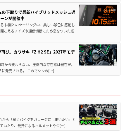
ムの下取りで最新ハイブリッドメッシュ通
ペーンが開催中
る 仲間とのツーリング中、美しい景色に感動し
ら聞こえるノイズや通信切断にため息をついた経
び。カワサキ「Z H2 SE」2027年モデ
場時から変わらない、圧倒的な存在感は健在だ。
5日に発売される。 このマシンの[…]
と疲れから「早くバイクをガレージにしまいたい」と
ていたり、発汗によるヘルメットやジ[…]