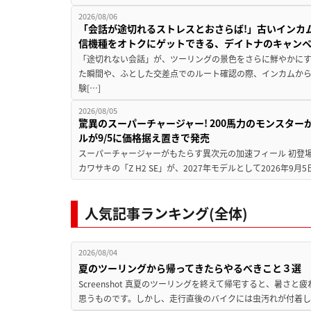
2026/08/06
「会話が途切れるストレスとおさらば!」古いインカ
信機種をオトクにゲットできる、デイトナのキャン
「途切れない会話」が、ツーリングの景色をさらに鮮やかにす
た瞬間や、ふとした交差点でのルート確認の際、インカムか
験[…]
2026/08/05
驚異のスーパーチャージャー! 200馬力のモンスターが再
ルが9/5に価格据え置きで発売
スーパーチャージャーがもたらす異次元の加速フィール 初登
カワサキの「Z H2 SE」が、2027年モデルとして2026年9月
人気記事ランキング(全体)
2026/08/04
夏のツーリングから帰ってきたらやるべきこと３選
Screenshot 真夏のツーリングを終えて帰宅すると、暑さ
思うものです。しかし、走行直後のバイクには虫汚れが付着し