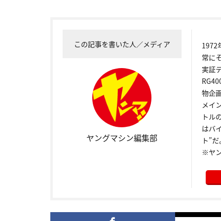
この記事を書いた人／メディア
19
常に
実証
RG4
物企
メイ
トル
はバ
ヤングマシン編集部
ト”だ
※ヤ