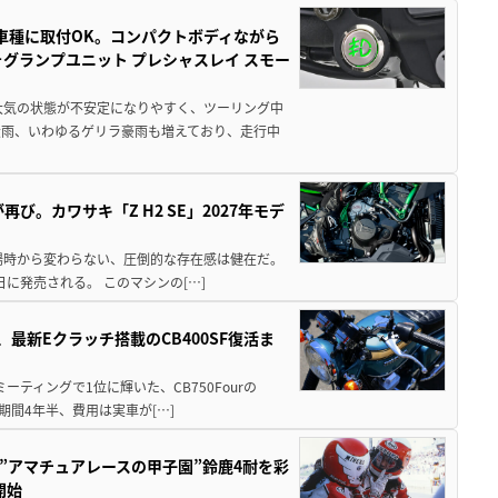
車種に取付OK。コンパクトボディながら
ォグランプユニット プレシャスレイ スモー
大気の状態が不安定になりやすく、ツーリング中
大雨、いわゆるゲリラ豪雨も増えており、走行中
び。カワサキ「Z H2 SE」2027年モデ
場時から変わらない、圧倒的な存在感は健在だ。
5日に発売される。 このマシンの[…]
最新Eクラッチ搭載のCB400SF復活ま
ミーティングで1位に輝いた、CB750Fourの
期間4年半、費用は実車が[…]
た”アマチュアレースの甲子園”鈴鹿4耐を彩
開始