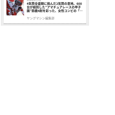
4気筒全盛期に挑んだ2気筒の意地。600
台が殺到した”アマチュアレースの甲子
園”鈴鹿4耐を彩った、女性コンビの「ス
ズキGSX400E」が特別展示開始
ヤングマシン編集部