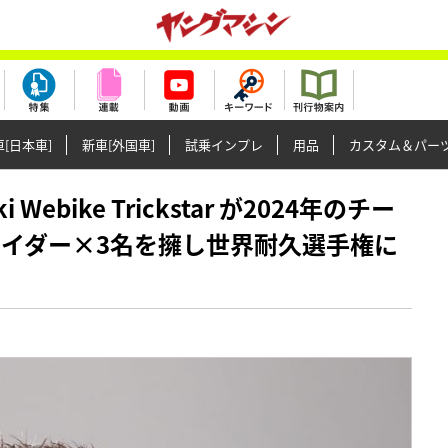
[日本車]
新車[外国車]
試乗インプレ
用品
カスタム＆パー
ki Webike Trickstar が2024年のチー
ライダー×3名を擁し世界耐久選手権に