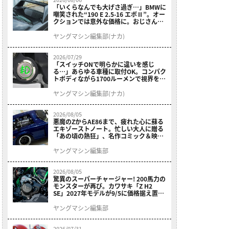
「いくらなんでも大げさ過ぎ…」BMWに
嘲笑された“190 E 2.5-16 エボⅡ”。オー
クションでは意外な価格に。おじさん達
が少年だった頃の憧れのクルマを深堀り
ヤングマシン編集部(ナカ)
2026/07/29
「スイッチONで明らかに違いを感じ
る…」あらゆる車種に取付OK。コンパク
トボディながら1700ルーメンで視界を確
保する［デイトナ・LEDフォグランプユ
ニット プレシャスレイ スモール］
ヤングマシン編集部(ナカ)
2026/08/05
悪魔のZからAE86まで、疲れた心に蘇る
エキゾーストノート。忙しい大人に贈る
「あの頃の熱狂」、名作コミック＆映画
の愛機たちが東京駅地下に期間限定で集
結！
ヤングマシン編集部
2026/08/05
驚異のスーパーチャージャー! 200馬力の
モンスターが再び。カワサキ「Z H2
SE」2027年モデルが9/5に価格据え置き
で発売
ヤングマシン編集部
2026/07/31