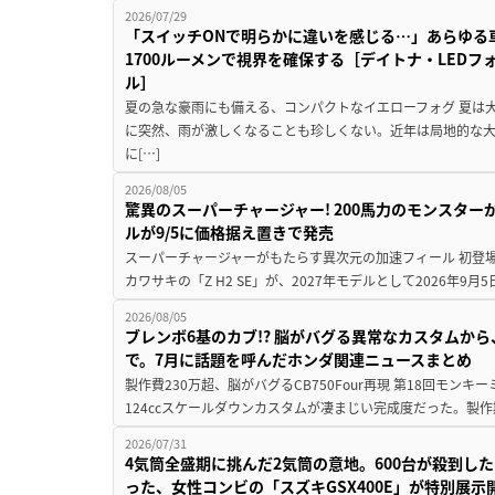
2026/07/29
「スイッチONで明らかに違いを感じる…」あらゆる
1700ルーメンで視界を確保する［デイトナ・LEDフ
ル］
夏の急な豪雨にも備える、コンパクトなイエローフォグ 夏は
に突然、雨が激しくなることも珍しくない。近年は局地的な
に[…]
2026/08/05
驚異のスーパーチャージャー! 200馬力のモンスターが再
ルが9/5に価格据え置きで発売
スーパーチャージャーがもたらす異次元の加速フィール 初登
カワサキの「Z H2 SE」が、2027年モデルとして2026年9月
2026/08/05
ブレンボ6基のカブ!? 脳がバグる異常なカスタムから、
で。7月に話題を呼んだホンダ関連ニュースまとめ
製作費230万超、脳がバグるCB750Four再現 第18回モンキー
124ccスケールダウンカスタムが凄まじい完成度だった。製作
2026/07/31
4気筒全盛期に挑んだ2気筒の意地。600台が殺到し
った、女性コンビの「スズキGSX400E」が特別展示