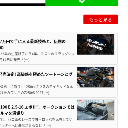
もっと見る
237万円で手に入る最新技術と、伝説の
とめ
 2022年の生産終了から4年、スズキのフラッグシッ
月17日に発売さ[…]
5に発売決定! 高級感を極めたツートーンとグ
骨格」にあり! 「250ccクラスのネイキッドなん
ワサキのZ250の2027[…]
 E 2.5-16 エボⅡ”。オークションでは
クルマを深堀り
80年代、ハコ車のレースでヨーロッパを席巻してい
5リッターへと進化させるなど「[…]