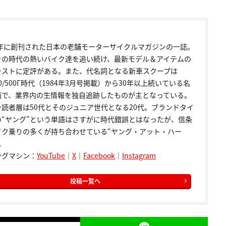
72年に創刊された日本の老舗モーターサイクルマガジンの一誌。
その時代の熱いバイク達を追い続け、最新モデル＆アイテムの
テストに定評がある。また、代名詞となる新車スクープは
00/500Γ時代（1984年3月号掲載）から30年以上続いている名
画で、業界内の生情報を独自追跡したものが主となっている。
ン読者層は50代とそのジュニア世代となる20代。ブランドタイ
の“ヤング”という単語はさすがに時代錯誤とはなったが、信条
イク乗りの多くが持ち合わせている“ヤング・アット・ハー
。
ングマシン：
YouTube
｜
X
｜
Facebook
｜
Instagram
投稿一覧へ