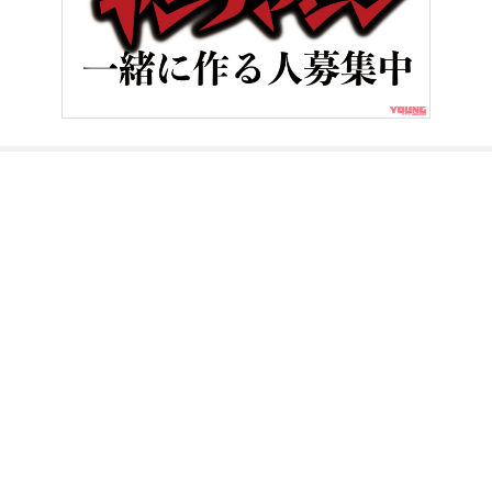
HOME
バイク／オートバイ［旧型車／旧車／名車／絶版車］
Z4
ヤングマシンとは？
ご利用案内
執筆／編集メンバー
プライバシーポリシー
運営会社
お問い合せ
Copyright ©
NAIGAI PUBLISHING CO.,LTD.
All rights reserved.