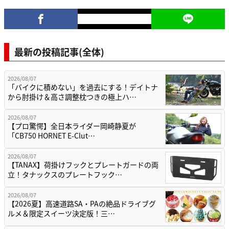
最新の投稿記事(全体)
2026/08/07
「バイクに積めない」を過去にする！デイトナ
から肘掛け＆高さ調整枕つきの極上ハ…
2026/08/07
【プロ驚愕】全日本ライダー岡崎静夏が
「CB750 HORNET E-Clut…
2026/08/07
【TANAX】荷掛けフックとプレートガードの両
立！タナックスのプレートフック…
2026/08/07
【2026夏】高速道路SA・PAの絶品ドライブグ
ルメ＆限定スイーツ決定版！三…