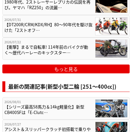
1980年代、2ストレーサーレプリカの伝説を再
び。ヤマハ「RZ250」の流麗…
2026/07/31
【DT200R/CRM/KDX/RH】80〜90年代を駆け抜
けた「2ストオフ…
2026/07/22
【衝撃】まるで自転車! 114年前のバイクが動
く〜歴代ハーレーのキックスター…
もっと見る
最新の関連記事(新型小型二輪 [251〜400cc])
2026/08/01
【シリーズ最高58馬力＆14kg軽量化】新型
CB400SFは「E-Clutc…
2026/07/27
アシスト＆スリッパークラッチ初搭載で乗りや