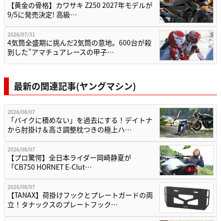
【黄金の骨格】カワサキ Z250 2027年モデルが
9/5に発売決定! 高級…
2026/07/31
4気筒全盛期に挑んだ2気筒の意地。600台が殺
到した”アマチュアレースの甲子…
最新の関連記事(ヤングマシン)
2026/08/07
「バイクに積めない」を過去にする！デイトナ
から肘掛け＆高さ調整枕つきの極上ハ…
2026/08/07
【プロ驚愕】全日本ライダー岡崎静夏が
「CB750 HORNET E-Clut…
2026/08/07
【TANAX】荷掛けフックとプレートガードの両
立！タナックスのプレートフック…