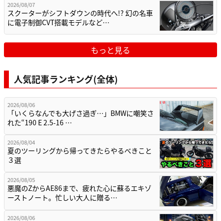
2026/08/07
スクーターがシフトダウンの時代へ!? 幻の名車
に電子制御CVT搭載モデルなど…
もっと見る
人気記事ランキング(全体)
2026/08/06
「いくらなんでも大げさ過ぎ…」BMWに嘲笑さ
れた“190 E 2.5-16 …
2026/08/04
夏のツーリングから帰ってきたらやるべきこと
３選
2026/08/05
悪魔のZからAE86まで、疲れた心に蘇るエキゾ
ーストノート。忙しい大人に贈る…
2026/08/06