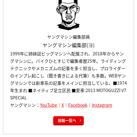
ヤングマシン編集部員
ヤングマシン編集部(ヨ)
1999年に姉妹誌ビッグマシンへ配属され、2018年からヤン
グマシンに。バイクひとすじで編集者歴25年。ライディング
テクニックやメカニズムの記事を多く担当し、プロライダー
のインプレ起こし（聞き書きによる代筆）も多数。WEBヤン
グマシンでは新車系の記事をメインに担当している。■1974
年生まれ ■ネイティブ足立区民 ■愛車:2013 MOTOGUZZI V7
SPECIAL
ヤングマシン：
YouTube
｜
X
｜
Facebook
｜
Instagram
投稿一覧へ