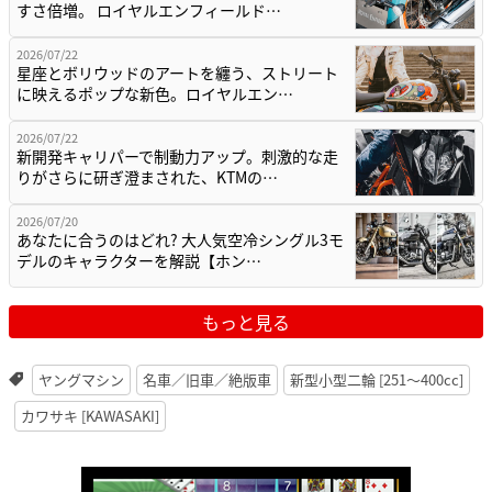
すさ倍増。 ロイヤルエンフィールド…
2026/07/22
星座とボリウッドのアートを纏う、ストリート
に映えるポップな新色。ロイヤルエン…
2026/07/22
新開発キャリパーで制動力アップ。刺激的な走
りがさらに研ぎ澄まされた、KTMの…
2026/07/20
あなたに合うのはどれ? 大人気空冷シングル3モ
デルのキャラクターを解説【ホン…
もっと見る
ヤングマシン
名車／旧車／絶版車
新型小型二輪 [251〜400cc]
カワサキ [KAWASAKI]