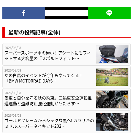
最新の投稿記事(全体)
2026/08/08
スーパースポーツ車の極小リアシートにもフィ
ットする大容量の『スポルトフィット…
2026/08/08
あの白馬のイベントが今年もやってくる！
「BMW MOTORRAD DAYS …
2026/08/08
愛車と自分を守る秋の約束。二輪車安全運転推
進運動と盗難防止強化運動がもたらす…
2026/08/08
ゴールドフレームからシックな黒へ! カワサキの
ミドルスーパーネイキッド202…