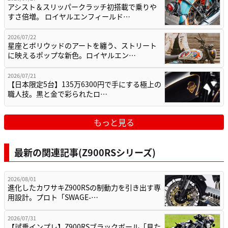
アシスト＆スリッパークラッチ初搭載で乗りや
すさ倍増。 ロイヤルエンフィールド…
2026/07/22
星座とボリウッドのアートを纏う、ストリート
に映えるポップな新色。ロイヤルエン…
2026/07/21
【日本限定5台】135万6300円で手にする極上の
職人技。黒と金で彩られたロ…
もっと見る
最新の関連記事(Z900RSシリーズ)
2026/08/01
進化したカワサキZ900RSの制動力を引き出す専
用設計。プロト「SWAGE-…
2026/07/31
【試乗インプレ】Z900RSブラックボール「見た