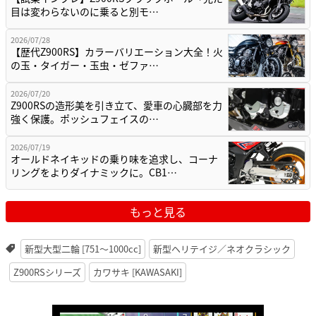
目は変わらないのに乗ると別モ…
2026/07/28
【歴代Z900RS】カラーバリエーション大全！火
の玉・タイガー・玉虫・ゼファ…
2026/07/20
Z900RSの造形美を引き立て、愛車の心臓部を力
強く保護。ポッシュフェイスの…
2026/07/19
オールドネイキッドの乗り味を追求し、コーナ
リングをよりダイナミックに。CB1…
もっと見る
新型大型二輪 [751〜1000cc]
新型ヘリテイジ／ネオクラシック
Z900RSシリーズ
カワサキ [KAWASAKI]