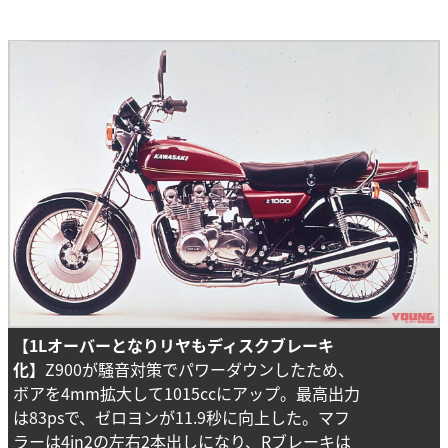
【1Lオーバーとなりリヤもディスクブレーキ
化】
Z900が騒音対策でパワーダウンしたため、
ボアを4mm拡大して1015ccにアップ。最高出力
は83psで、ゼロヨンが11.9秒に向上した。マフ
ラーは4in2の左右2本出しになり、Rブレーキは