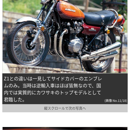
Z1との違いは一見してサイドカバーのエンブレ
ムのみ。当時は逆輸入車はほぼ皆無なので、国
内では実質的にカワサキのトップモデルとして
君臨した。
(画像 No.11/18)
縦スクロールで次の写真へ