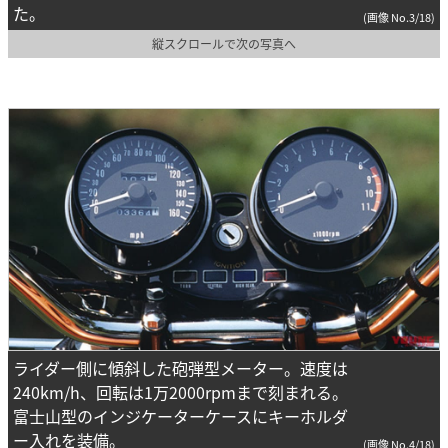
た。
(画像 No.3/18)
縦スクロールで次の写真へ
ライダー側に傾斜した砲弾型メーター。速度は
240km/h、回転は1万2000rpmまで刻まれる。
富士山型のインジケーターケースにキーホルダ
ー入れを装備。
(画像 No.4/18)