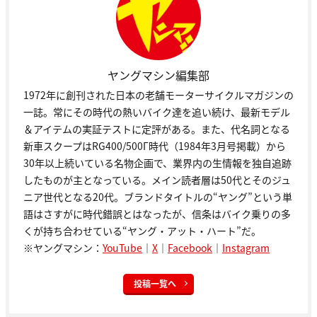
ヤングマシン編集部
1972年に創刊された日本の老舗モーターサイクルマガジンの
一誌。常にその時代の熱いバイク達を追い続け、最新モデル
＆アイテムの実証テストに定評がある。また、代名詞となる
新車スクープはRG400/500Γ時代（1984年3月号掲載）から
30年以上続いている名物企画で、業界内の生情報を独自追跡
したものが主となっている。メイン読者層は50代とそのジュ
ニア世代となる20代。ブランドタイトルの“ヤング”という単
語はさすがに時代錯誤とはなったが、信条はバイク乗りの多
くが持ち合わせている“ヤング・アット・ハート”だ。
※ヤングマシン：
YouTube
｜
X
｜
Facebook
｜
Instagram
投稿一覧へ