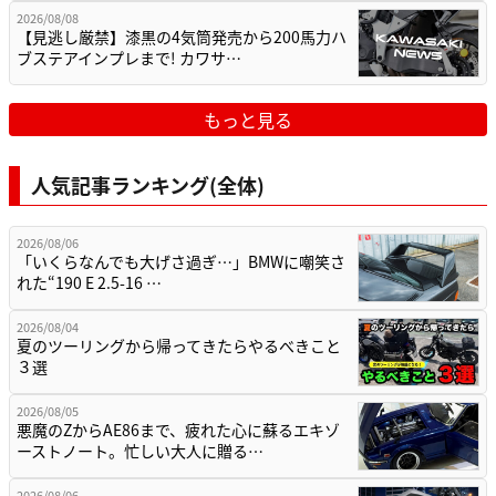
2026/08/08
【見逃し厳禁】漆黒の4気筒発売から200馬力ハ
ブステアインプレまで! カワサ…
もっと見る
人気記事ランキング(全体)
2026/08/06
「いくらなんでも大げさ過ぎ…」BMWに嘲笑さ
れた“190 E 2.5-16 …
2026/08/04
夏のツーリングから帰ってきたらやるべきこと
３選
2026/08/05
悪魔のZからAE86まで、疲れた心に蘇るエキゾ
ーストノート。忙しい大人に贈る…
2026/08/06