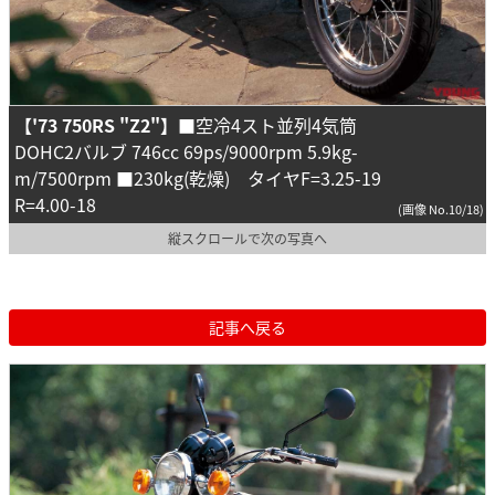
【'73
750RS "Z2"】
■空冷4スト並列4気筒
DOHC2バルブ 746cc 69ps/9000rpm 5.9kg-
m/7500rpm ■230kg(乾燥) タイヤF=3.25-19
R=4.00-18
(画像 No.10/18)
縦スクロールで次の写真へ
記事へ戻る