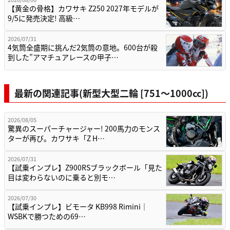
【黄金の骨格】カワサキ Z250 2027年モデルが
9/5に発売決定! 高級…
2026/07/31
4気筒全盛期に挑んだ2気筒の意地。600台が殺
到した”アマチュアレースの甲子…
最新の関連記事(新型大型二輪 [751〜1000cc])
2026/08/05
驚異のスーパーチャージャー! 200馬力のモンス
ターが再び。カワサキ「Z H…
2026/07/31
【試乗インプレ】Z900RSブラックボール「見た
目は変わらないのに乗ると別モ…
2026/07/30
【試乗インプレ】ビモータ KB998 Rimini｜
WSBKで勝つための69…