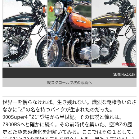
(画像 No.1/18)
縦スクロールで次の写真へ
世界一を獲らなければ、生き残れない。熾烈な覇権争いのさ
なかに”Z”の名を持つバイクが生まれたのだった。
900Super4 “Z1″登場から半世紀。その伝説と憧れは、
Z900RSへと確かに続く。その前時代を築いた、空冷Zの歴
史とたゆまぬ進化を紐解いてみる。ここではその１として、
まずZ1とZ2の歴代モデルを紹介しよう。 目次 1 ’73(&# […]