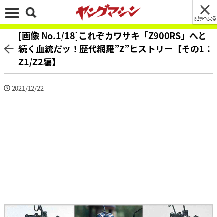
記事へ戻る
[画像 No.1/18]これぞカワサキ「Z900RS」へと
続く血統だッ！歴代網羅”Z”ヒストリー【その1：
Z1/Z2編】
2021/12/22