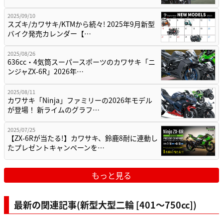
2025/09/10
スズキ/カワサキ/KTMから続々! 2025年9月新型
バイク発売カレンダー【…
2025/08/26
636cc・4気筒スーパースポーツのカワサキ「ニ
ンジャZX-6R」2026年…
2025/08/11
カワサキ「Ninja」ファミリーの2026年モデル
が登場！ 新ライムのグラフ…
2025/07/25
【ZX-6Rが当たる!】カワサキ、鈴鹿8耐に連動し
たプレゼントキャンペーンを…
もっと見る
最新の関連記事(新型大型二輪 [401〜750cc])