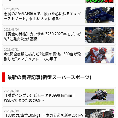
2026/08/05
悪魔のZからAE86まで、疲れた心に蘇るエキゾ
ーストノート。忙しい大人に贈る…
2026/08/06
【黄金の骨格】カワサキ Z250 2027年モデルが
9/5に発売決定! 高級…
2026/07/31
4気筒全盛期に挑んだ2気筒の意地。600台が殺
到した”アマチュアレースの甲子…
最新の関連記事(新型スーパースポーツ)
2026/07/30
【試乗インプレ】ビモータ KB998 Rimini｜
WSBKで勝つための69…
2026/07/19
【83馬力/車重105kg】日本の公道を新型2ストV