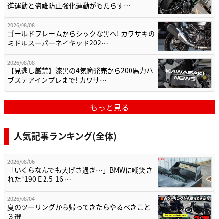
進運動と盗難防止強化運動がもたらす…
2026/08/08
ゴールドフレームからシックな黒へ! カワサキの
ミドルスーパーネイキッド202…
2026/08/08
【見逃し厳禁】漆黒の4気筒発売から200馬力ハ
ブステアインプレまで! カワサ…
もっと見る
人気記事ランキング(全体)
2026/08/06
「いくらなんでも大げさ過ぎ…」BMWに嘲笑さ
れた“190 E 2.5-16 …
2026/08/04
夏のツーリングから帰ってきたらやるべきこと
３選