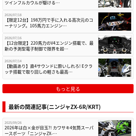
ツインフルカウルが駆ける…
2026/07/18
【限定12台】198万円で手に入れる高次元のコ
ーナリング。105馬力エンジン…
2026/07/16
【12台限定】220馬力のV4エンジン搭載で、最
新の予測型電子制御で限界を超…
2026/07/14
【動画あり】直4サウンドに酔いしれろ! Eクラ
ッチ搭載で取り回しの軽さも最高…
もっと見る
最新の関連記事(ニンジャZX-6R/KRT)
2025/09/26
2026年は白×金が目玉?! カワサキ4気筒スーパ
ースポーツ「ニンジャZX-…