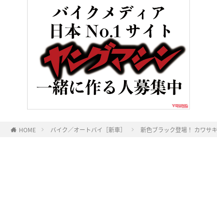
HOME
バイク／オートバイ［新車］
新色ブラック登場！ カワサキ「
ヤングマシンとは？
ご利用案内
執筆／編集メンバー
プライバシーポリシー
運営会社
お問い合せ
Copyright ©
NAIGAI PUBLISHING CO.,LTD.
All rights reserved.