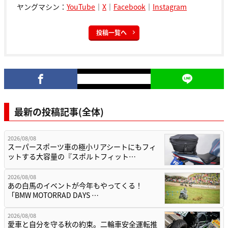
ヤングマシン：
YouTube
｜
X
｜
Facebook
｜
Instagram
投稿一覧へ
最新の投稿記事(全体)
2026/08/08
スーパースポーツ車の極小リアシートにもフィ
ットする大容量の『スポルトフィット…
2026/08/08
あの白馬のイベントが今年もやってくる！
「BMW MOTORRAD DAYS …
2026/08/08
愛車と自分を守る秋の約束。二輪車安全運転推