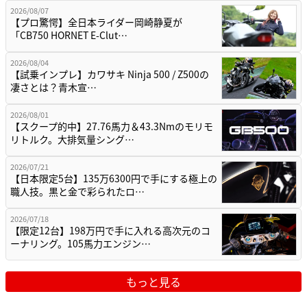
2026/08/07
【プロ驚愕】全日本ライダー岡崎静夏が
「CB750 HORNET E-Clut…
2026/08/04
【試乗インプレ】カワサキ Ninja 500 / Z500の
凄さとは？青木宣…
2026/08/01
【スクープ的中】27.76馬力＆43.3Nmのモリモ
リトルク。大排気量シング…
2026/07/21
【日本限定5台】135万6300円で手にする極上の
職人技。黒と金で彩られたロ…
2026/07/18
【限定12台】198万円で手に入れる高次元のコ
ーナリング。105馬力エンジン…
もっと見る