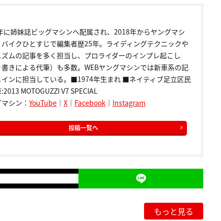
9年に姉妹誌ビッグマシンへ配属され、2018年からヤングマシ
。バイクひとすじで編集者歴25年。ライディングテクニックや
ニズムの記事を多く担当し、プロライダーのインプレ起こし
き書きによる代筆）も多数。WEBヤングマシンでは新車系の記
インに担当している。■1974年生まれ ■ネイティブ足立区民
2013 MOTOGUZZI V7 SPECIAL
グマシン：
YouTube
｜
X
｜
Facebook
｜
Instagram
投稿一覧へ
もっと見る