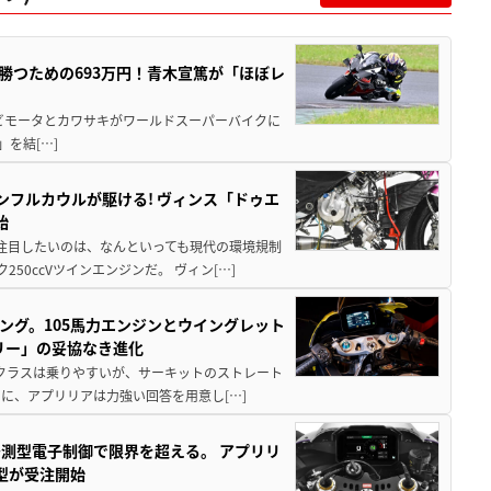
BKで勝つための693万円！青木宣篤が「ほぼレ
 ビモータとカワサキがワールドスーパーバイクに
)」を結[…]
インフルカウルが駆ける! ヴィンス「ドゥエ
始
ず注目したいのは、なんといっても現代の環境規制
0ccVツインエンジンだ。 ヴィン[…]
リング。105馬力エンジンとウイングレット
トリー」の妥協なき進化
ドルクラスは乗りやすいが、サーキットのストレート
に、アプリリアは力強い回答を用意し[…]
予測型電子制御で限界を超える。 アプリリ
型が受注開始