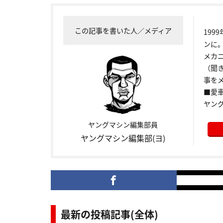
この記事を書いた人／メディア
199
ンに
メカ
（聞
事をメ
■愛車:
ヤン
ヤングマシン編集部員
ヤングマシン編集部(ヨ)
最新の投稿記事(全体)