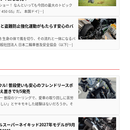
解体ショー！ なんといっても今回の最大のトピック
0 GS」だ。 本国ドイ[…]
動と盗難防止強化運動がもたらす安心のバ
動 生身の体で風を切り、その流れと一体になるバ
社団法人 日本二輪車普及安全協会（以下[…]
ウル! 普段使いも安心のフレンドリースポ
え置きで9/5発売
ー 普段のツーリングで、愛車の取り回しに苦労
ほしい」とヤキモキした経験はないだろうか。そ
ルスーパーネイキッド2027年モデルが9月