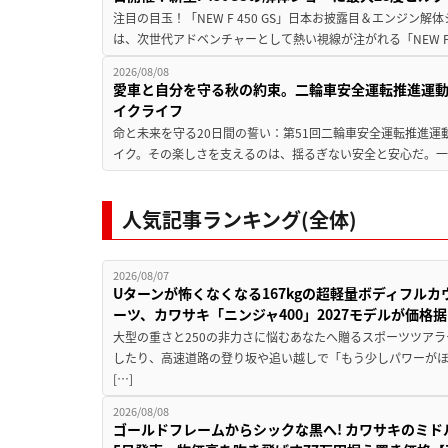
注目の目玉！「NEW F 450 GS」日本お披露目＆エンジン
は、次世代アドベンチャーとして熱い視線が注がれる「NEW F 45
2026/08/08
愛車と自分を守る秋の約束。二輪車安全運転推進運
イクライフ
命と未来を守る20日間の誓い：第51回二輪車安全運転推進運
イク。その楽しさを支えるのは、揺るぎない安全と安心だ。一般
人気記事ランキング(全体)
2026/08/07
Uターンが怖くなくなる167kgの超軽量ボディフルカ
ーツ、カワサキ「ニンジャ400」2027モデルが価格据
大型の重さと250の非力さに悩むあなたへ贈るスポーツツアラ
したり、高速道路の登り坂や追い越しで「もう少しパワーが
[…]
2026/08/08
ゴールドフレームからシックな黒へ! カワサキのミド