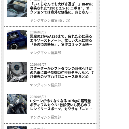
「いくらなんでも大げさ過ぎ…」BMWに
嘲笑された“190 E 2.5-16 エボⅡ”。オー
クションでは意外な価格に。おじさん達
が少年だった頃の憧れのクルマを深堀り
ヤングマシン編集部(ナカ)
2026/08/05
悪魔のZからAE86まで、疲れた心に蘇る
エキゾーストノート。忙しい大人に贈る
「あの頃の熱狂」、名作コミック＆映画
の愛機たちが東京駅地下に期間限定で集
結！
ヤングマシン編集部
2026/08/07
スクーターがシフトダウンの時代へ!? 幻
の名車に電子制御CVT搭載モデルなど、7
月発表のヤマハ注目ニュース総まとめ
ヤングマシン編集部
2026/08/07
Uターンが怖くなくなる167kgの超軽量
ボディフルカウル! 普段使いも安心のフ
レンドリースポーツ、カワサキ「ニンジ
ャ400」2027モデルが価格据え置きで
9/5発売
ヤングマシン編集部
2026/08/06