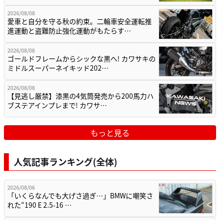
2026/08/08
愛車と自分を守る秋の約束。二輪車安全運転推
進運動と盗難防止強化運動がもたらす…
2026/08/08
ゴールドフレームからシックな黒へ! カワサキの
ミドルスーパーネイキッド202…
2026/08/08
【見逃し厳禁】漆黒の4気筒発売から200馬力ハ
ブステアインプレまで! カワサ…
もっと見る
人気記事ランキング(全体)
2026/08/06
「いくらなんでも大げさ過ぎ…」BMWに嘲笑さ
れた“190 E 2.5-16 …