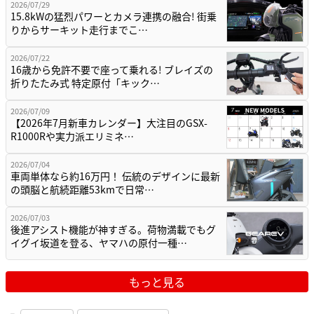
2026/07/29
15.8kWの猛烈パワーとカメラ連携の融合! 街乗
りからサーキット走行までこ…
2026/07/22
16歳から免許不要で座って乗れる! ブレイズの
折りたたみ式 特定原付「キック…
2026/07/09
【2026年7月新車カレンダー】大注目のGSX-
R1000Rや実力派エリミネ…
2026/07/04
車両単体なら約16万円！ 伝統のデザインに最新
の頭脳と航続距離53kmで日常…
2026/07/03
後進アシスト機能が神すぎる。荷物満載でもグ
イグイ坂道を登る、ヤマハの原付一種…
もっと見る