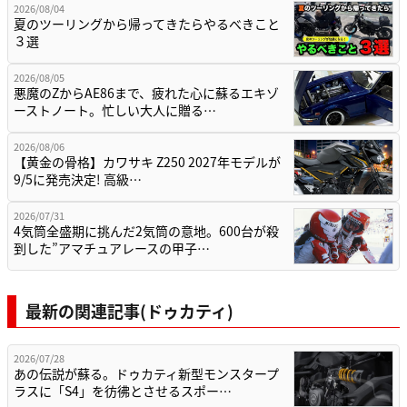
2026/08/04
夏のツーリングから帰ってきたらやるべきこと
３選
2026/08/05
悪魔のZからAE86まで、疲れた心に蘇るエキゾ
ーストノート。忙しい大人に贈る…
2026/08/06
【黄金の骨格】カワサキ Z250 2027年モデルが
9/5に発売決定! 高級…
2026/07/31
4気筒全盛期に挑んだ2気筒の意地。600台が殺
到した”アマチュアレースの甲子…
最新の関連記事(ドゥカティ)
2026/07/28
あの伝説が蘇る。ドゥカティ新型モンスタープ
ラスに「S4」を彷彿とさせるスポー…