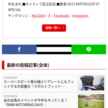
年生まれ ■ネイティブ足立区民 ■愛車:2013 MOTOGUZZI V7
SPECIAL
ヤングマシン：
YouTube
｜
X
｜
Facebook
｜
Instagram
投稿一覧へ
最新の投稿記事(全体)
2026/08/08
スーパースポーツ車の極小リアシートにもフィ
ットする大容量の『スポルトフィット…
2026/08/08
あの白馬のイベントが今年もやってくる！
「BMW MOTORRAD DAYS …