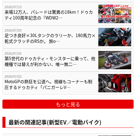
2026/07/13
来場12万人、パレードは驚異の18km！ドゥカ
ティ100周年記念の『WDW2…
2026/07/03
足つき良好×30Lタンクのラリーか、180馬力×
乾式クラッチのRSか。 旅o…
2026/07/02
第5世代のドゥカティ・モンスターに乗って、他
機種では替えが利かない、唯一無二…
2026/07/02
MotoGPの熱狂を公道へ。視線もコーナーも制
圧するドゥカティ「パニガーレV…
もっと見る
最新の関連記事(新型EV／電動バイク)