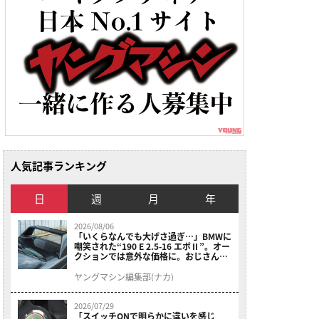
人気記事ランキング
日
週
月
年
2026/08/06
「いくらなんでも大げさ過ぎ…」BMWに
嘲笑された“190 E 2.5-16 エボⅡ”。オー
クションでは意外な価格に。おじさん達
が少年だった頃の憧れのクルマを深堀り
ヤングマシン編集部(ナカ)
2026/07/29
「スイッチONで明らかに違いを感じ