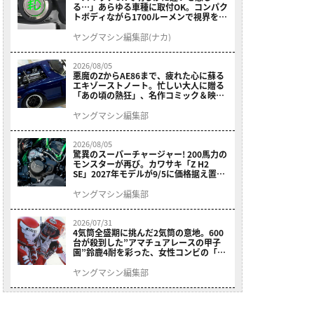
る…」あらゆる車種に取付OK。コンパク
トボディながら1700ルーメンで視界を確
保する［デイトナ・LEDフォグランプユ
ニット プレシャスレイ スモール］
ヤングマシン編集部(ナカ)
2026/08/05
悪魔のZからAE86まで、疲れた心に蘇る
エキゾーストノート。忙しい大人に贈る
「あの頃の熱狂」、名作コミック＆映画
の愛機たちが東京駅地下に期間限定で集
結！
ヤングマシン編集部
2026/08/05
驚異のスーパーチャージャー! 200馬力の
モンスターが再び。カワサキ「Z H2
SE」2027年モデルが9/5に価格据え置き
で発売
ヤングマシン編集部
2026/07/31
4気筒全盛期に挑んだ2気筒の意地。600
台が殺到した”アマチュアレースの甲子
園”鈴鹿4耐を彩った、女性コンビの「ス
ズキGSX400E」が特別展示開始
ヤングマシン編集部