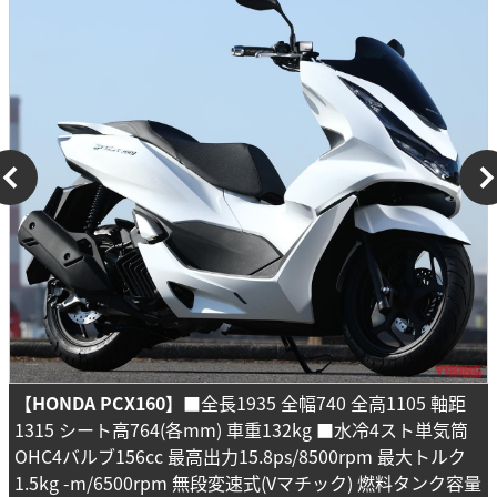
【HONDA PCX160】
■全長1935 全幅740 全高1105 軸距
1315 シート高764(各mm) 車重132kg ■水冷4スト単気筒
OHC4バルブ156cc 最高出力15.8ps/8500rpm 最大トルク
1.5kg -m/6500rpm 無段変速式(Vマチック) 燃料タンク容量