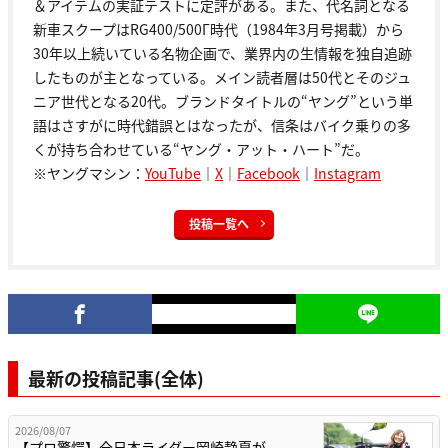
＆アイテムの実証テストに定評がある。また、代名詞となる
新車スクープはRG400/500Γ時代（1984年3月号掲載）から
30年以上続いている名物企画で、業界内の生情報を独自追跡
したものが主となっている。メイン読者層は50代とそのジュ
ニア世代となる20代。ブランドタイトルの“ヤング”という単
語はさすがに時代錯誤とはなったが、信条はバイク乗りの多
くが持ち合わせている“ヤング・アット・ハート”だ。
※ヤングマシン：
YouTube
｜
X
｜
Facebook
｜
Instagram
投稿一覧へ
最新の投稿記事(全体)
2026/08/07
【プロ驚愕】全日本ライダー岡崎静夏が