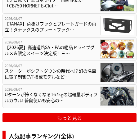
「CB750 HORNET E-Clut…
2026/08/07
【TANAX】荷掛けフックとプレートガードの両
立！タナックスのプレートフック…
2026/08/07
【2026夏】高速道路SA・PAの絶品ドライブグ
ルメ＆限定スイーツ決定版！三…
2026/08/07
スクーターがシフトダウンの時代へ!? 幻の名車
に電子制御CVT搭載モデルなど…
2026/08/07
Uターンが怖くなくなる167kgの超軽量ボディフ
ルカウル! 普段使いも安心の…
もっと見る
人気記事ランキング(全体)