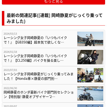
もっと見る
最新の関連記事([連載] 岡崎静夏がじっくり乗って
みました)
2024/03/13
レーシング女子岡崎静夏の『いつもバイク
で！』【GB350編】超本気で欲しくな…
2024/01/18
レーシング女子岡崎静夏の『いつもバイク
で！』【CL250編】バイクを操る楽し…
2023/07/03
レーシング女子岡崎静夏がじっくり乗ってみま
した！【Honda車×静夏の部門別…
2022/06/30
岡崎静夏のホンダ最新バイク部門別セレクショ
ン【特別版! 静夏オブザイヤー’2…
2022/05/07