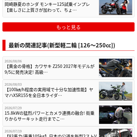
岡崎静夏のホンダ モンキー125試乗インプレ
【楽しさに上質さが加わって、ちょ…
もっと見る
最新の関連記事(新型軽二輪 [126〜250cc])
2026/08/06
【黄金の骨格】カワサキ Z250 2027年モデルが
9/5に発売決定! 高級…
2026/08/03
【100㎞/h程度の実用域で十分な加速性能】ヤ
マハXSR155を全日本ライダ…
2026/07/29
15.8kWの猛烈パワーとカメラ連携の融合! 街乗
りからサーキット走行までこ…
2026/07/19
【83馬力/車重105kg】日本の公道を新型2ストV