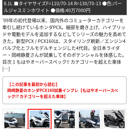
8.1L ■タイヤサイズF=110/70-14 R=130/70-13 ●色:パー
ルジャスミンホワイト ●価格:40万7000円
’09年の初代登場以来、国内外のコミューターカテゴリーを
牽引し続けているホンダPCX。細部を磨き上げ、ハイブリッ
ドや電動モデルを追加するなどしてシリーズの魅力を高めて
きた。新型PCX / PCX160は、スタイリング刷新／エンジン4
バルブ化とフルモデルチェンジした4代目。全日本ライダ
ー・岡崎静夏さんが試乗してそのポテンシャルを体感した。
目次 1 もはやオーバースペック!! カテゴリーを超えた車体
[…]
【この記事を最初から読む】
岡崎静夏のホンダPCX160試乗インプレ【もはやオーバースペ
ック!? カテゴリーを超えた車体】