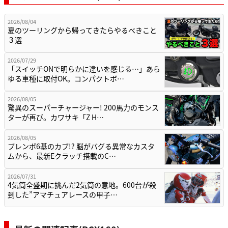
2026/08/04
夏のツーリングから帰ってきたらやるべきこと
３選
2026/07/29
「スイッチONで明らかに違いを感じる…」あら
ゆる車種に取付OK。コンパクトボ…
2026/08/05
驚異のスーパーチャージャー! 200馬力のモンス
ターが再び。カワサキ「Z H…
2026/08/05
ブレンボ6基のカブ!? 脳がバグる異常なカスタ
ムから、最新Eクラッチ搭載のC…
2026/07/31
4気筒全盛期に挑んだ2気筒の意地。600台が殺
到した”アマチュアレースの甲子…