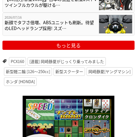
ツインフルカウルが駆ける…
2026/07/16
新顔でタフさ倍増、ABSユニットも刷新。待望
のLEDヘッドランプ採用! スズ…
もっと見る
PCX160
[連載] 岡崎静夏がじっくり乗ってみました
新型軽二輪 [126〜250cc]
新型スクーター
岡崎静夏[ヤングマシン]
ホンダ [HONDA]