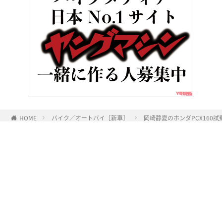
HOME
バイク／オートバイ［新車］
岡崎静夏のホンダPCX160
ヤングマシンとは？
ご利用案内
執筆／編集メンバー
プライバシーポリシー
運営会社
お問い合せ
Copyright ©
NAIGAI PUBLISHING CO.,LTD.
All rights reserved.