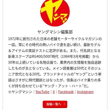
ヤングマシン編集部
1972年に創刊された日本の老舗モーターサイクルマガジンの
一誌。常にその時代の熱いバイク達を追い続け、最新モデル
＆アイテムの実証テストに定評がある。また、代名詞となる
新車スクープはRG400/500Γ時代（1984年3月号掲載）から
30年以上続いている名物企画で、業界内の生情報を独自追跡
したものが主となっている。メイン読者層は50代とそのジュ
ニア世代となる20代。ブランドタイトルの“ヤング”という単
語はさすがに時代錯誤とはなったが、信条はバイク乗りの多
くが持ち合わせている“ヤング・アット・ハート”だ。
※ヤングマシン：
YouTube
｜
X
｜
Facebook
｜
Instagram
投稿一覧へ