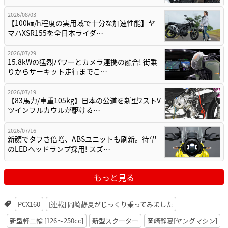
2026/08/03
【100㎞/h程度の実用域で十分な加速性能】ヤ
マハXSR155を全日本ライダ…
2026/07/29
15.8kWの猛烈パワーとカメラ連携の融合! 街乗
りからサーキット走行までこ…
2026/07/19
【83馬力/車重105kg】日本の公道を新型2ストV
ツインフルカウルが駆ける…
2026/07/16
新顔でタフさ倍増、ABSユニットも刷新。待望
のLEDヘッドランプ採用! スズ…
もっと見る
PCX160
[連載] 岡崎静夏がじっくり乗ってみました
新型軽二輪 [126〜250cc]
新型スクーター
岡崎静夏[ヤングマシン]