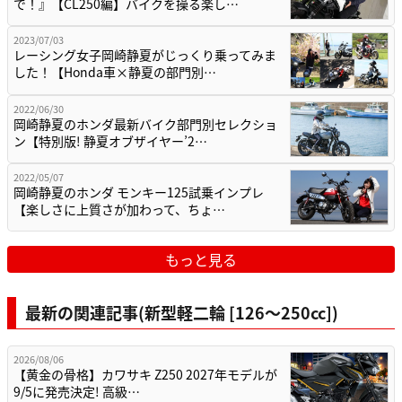
で！』【CL250編】バイクを操る楽し…
2023/07/03
レーシング女子岡崎静夏がじっくり乗ってみま
した！【Honda車×静夏の部門別…
2022/06/30
岡崎静夏のホンダ最新バイク部門別セレクショ
ン【特別版! 静夏オブザイヤー’2…
2022/05/07
岡崎静夏のホンダ モンキー125試乗インプレ
【楽しさに上質さが加わって、ちょ…
もっと見る
最新の関連記事(新型軽二輪 [126〜250cc])
2026/08/06
【黄金の骨格】カワサキ Z250 2027年モデルが
9/5に発売決定! 高級…