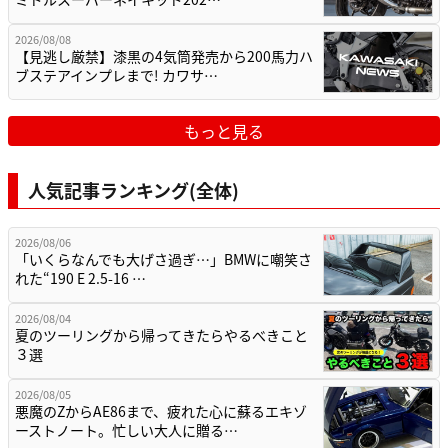
2026/08/08
【見逃し厳禁】漆黒の4気筒発売から200馬力ハ
ブステアインプレまで! カワサ…
もっと見る
人気記事ランキング(全体)
2026/08/06
「いくらなんでも大げさ過ぎ…」BMWに嘲笑さ
れた“190 E 2.5-16 …
2026/08/04
夏のツーリングから帰ってきたらやるべきこと
３選
2026/08/05
悪魔のZからAE86まで、疲れた心に蘇るエキゾ
ーストノート。忙しい大人に贈る…