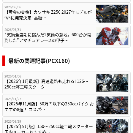
2026/08/06
【黄金の骨格】カワサキ Z250 2027年モデルが
9/5に発売決定! 高級…
2026/07/31
4気筒全盛期に挑んだ2気筒の意地。600台が殺
到した”アマチュアレースの甲子…
最新の関連記事(PCX160)
2026/01/06
【2026年1月最新】高速道路も走れる! 126～
250cc軽二輪スクーター…
2025/11/27
【2025年11月版】50万円以下の250ccバイク お
すすめ8選！ コスパ…
2025/09/29
【2025年9月版】150～250cc軽二輪スクーター
国内メーカーおすすめ…