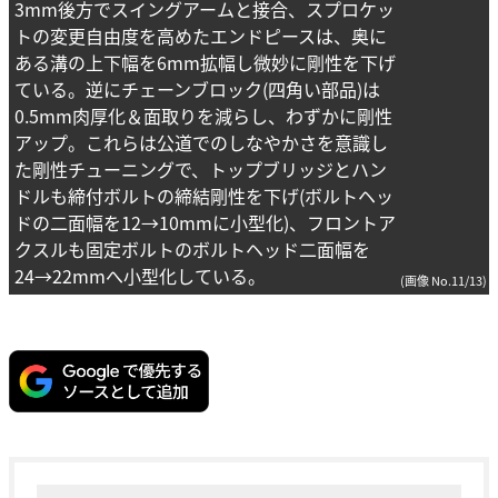
3mm後方でスイングアームと接合、スプロケッ
トの変更自由度を高めたエンドピースは、奥に
ある溝の上下幅を6mm拡幅し微妙に剛性を下げ
ている。逆にチェーンブロック(四角い部品)は
0.5mm肉厚化＆面取りを減らし、わずかに剛性
アップ。これらは公道でのしなやかさを意識し
た剛性チューニングで、トップブリッジとハン
ドルも締付ボルトの締結剛性を下げ(ボルトヘッ
ドの二面幅を12→10mmに小型化)、フロントア
クスルも固定ボルトのボルトヘッド二面幅を
24→22mmへ小型化している。
(画像 No.11/13)