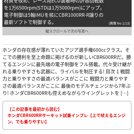
材質を改め、レース用ECU装着時の許容回転数
を1万6500rpm(STDは1万5000rpm)にアップ。
電子制御は5軸IMUを核にCBR1000RR-R譲りの
最新ソフトで制御する。
(画像 No.1/13)
縦スクロールで次の写真へ
ホンダの存在感が薄れていたアジア選手権600ccクラス。そ
こでの勝利を至上命題に掲げるのが新しいCBR600RRだ。勝
てるエンジンに最先端の電子制御をフル搭載。代々受け継が
れる乗りやすさも武器に、ライバルを制圧する! 目次 1 戦闘
力と乗りやすさの最適バランスがここに 戦闘力と乗りやす
さの最適バランスがここに 最後のモデルチェンジから7年ぶ
り! ホンダCBR600RRも控えめながらウイングレットを […]
【この記事を最初から読む】
ホンダCBR600RRサーキット試乗インプレ【上で吠えるエンジ
ン、でも乗りやすい】