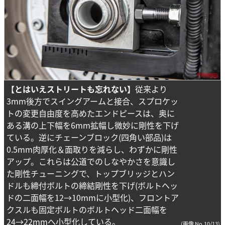
【とはいえストリートも忘れない】
従来より
3mm後方でスイングアームと接合、スプロケッ
トの変更自由度を高めたエンドピースは、奥に
ある溝の上下幅を6mm拡幅し微妙に剛性を下げ
ている。逆にチェーンブロック(四角い部品)は
0.5mm肉厚化＆面取りを減らし、わずかに剛性
アップ。これらは公道でのしなやかさを意識し
た剛性チューニングで、トップブリッジとハン
ドルも締付ボルトの締結剛性を下げ(ボルトヘッ
ドの二面幅を12→10mmに小型化)、フロントア
クスルも固定ボルトのボルトヘッド二面幅を
24→22mmへ小型化している。
(画像 No.10/13)