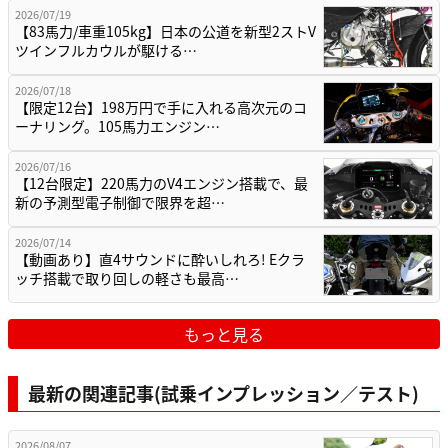
2026/07/19
【83馬力/車重105kg】日本の公道を新型2ストV
ツインフルカウルが駆ける…
2026/07/18
【限定12台】198万円で手に入れる高次元のコ
ーナリング。105馬力エンジン…
2026/07/16
【12台限定】220馬力のV4エンジン搭載で、最
新の予測型電子制御で限界を超…
2026/07/14
【動画あり】直4サウンドに酔いしれろ! Eクラ
ッチ搭載で取り回しの軽さも最高…
もっと見る
最新の関連記事(試乗インプレッション／テスト)
2026/08/07