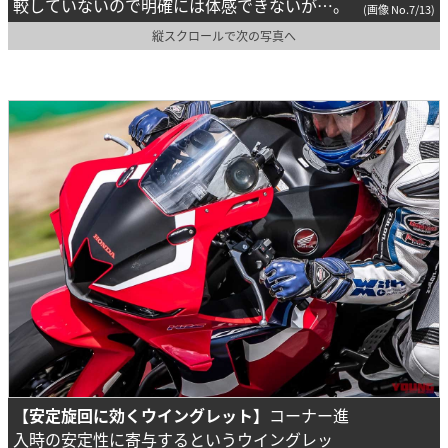
較していないので明確には体感できないが…。
(画像 No.7/13)
縦スクロールで次の写真へ
【安定旋回に効くウイングレット】
コーナー進
入時の安定性に寄与するというウイングレッ