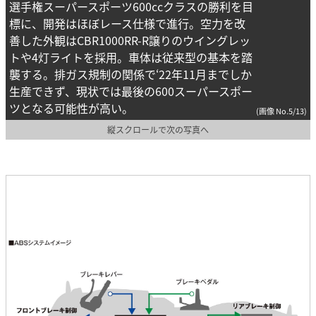
選手権スーパースポーツ600ccクラスの勝利を目
標に、開発はほぼレース仕様で進行。空力を改
善した外観はCBR1000RR-R譲りのウイングレッ
トや4灯ライトを採用。車体は従来型の基本を踏
襲する。排ガス規制の関係で‘22年11月までしか
生産できず、現状では最後の600スーパースポー
ツとなる可能性が高い。
(画像 No.5/13)
縦スクロールで次の写真へ