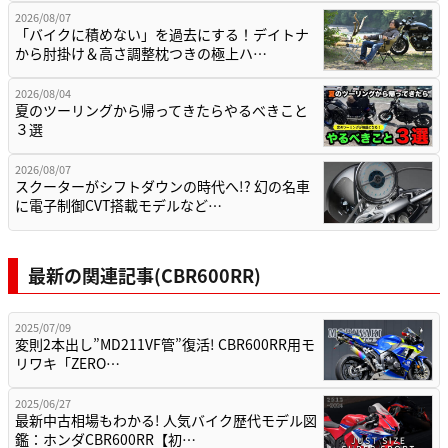
2026/08/07
「バイクに積めない」を過去にする！デイトナ
から肘掛け＆高さ調整枕つきの極上ハ…
2026/08/04
夏のツーリングから帰ってきたらやるべきこと
３選
2026/08/07
スクーターがシフトダウンの時代へ!? 幻の名車
に電子制御CVT搭載モデルなど…
最新の関連記事(CBR600RR)
2025/07/09
変則2本出し”MD211VF管”復活! CBR600RR用モ
リワキ「ZERO…
2025/06/27
最新中古相場もわかる! 人気バイク歴代モデル図
鑑：ホンダCBR600RR【初…