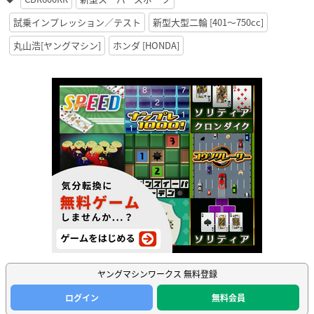
試乗インプレッション／テスト
新型大型二輪 [401〜750cc]
丸山浩[ヤングマシン]
ホンダ [HONDA]
ヤングマシンワークス 無料登録
ログイン
無料会員