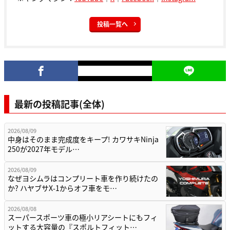
投稿一覧へ
最新の投稿記事(全体)
2026/08/09
中身はそのまま完成度をキープ! カワサキNinja
250が2027年モデル…
2026/08/09
なぜヨシムラはコンプリート車を作り続けたの
か? ハヤブサX-1からオフ車をモ…
2026/08/08
スーパースポーツ車の極小リアシートにもフィ
ットする大容量の『スポルトフィット…