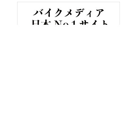
HOME
バイク／オートバイ［新車］
ホンダCBR600RRサーキ
ヤングマシンとは？
ご利用案内
執筆／編集メンバー
プライバシーポリシー
運営会社
お問い合せ