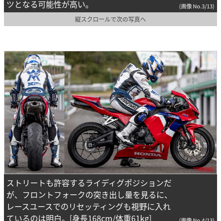
ツとなる可能性が高い。
(画像 No.3/13)
縦スクロールで次の写真へ
ストリートも許容するライディグポジションだ
が、フロントフォークの突き出し量を見るに、
レースユースでのリセッティングも視野に入れ
ているのは明白。[身長168cm/体重61kg]
(画像 No.4/13)