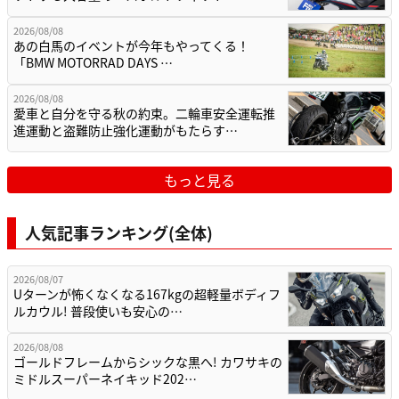
2026/08/08
あの白馬のイベントが今年もやってくる！
「BMW MOTORRAD DAYS …
2026/08/08
愛車と自分を守る秋の約束。二輪車安全運転推
進運動と盗難防止強化運動がもたらす…
もっと見る
人気記事ランキング(全体)
2026/08/07
Uターンが怖くなくなる167kgの超軽量ボディフ
ルカウル! 普段使いも安心の…
2026/08/08
ゴールドフレームからシックな黒へ! カワサキの
ミドルスーパーネイキッド202…