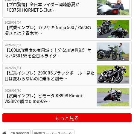
【プロ驚愕】全日本ライダー岡崎静夏が
「CB750 HORNET E-Clut…
2026/08/04
【試乗インプレ】カワサキ Ninja 500 / Z500の
凄さとは？青木宣…
2026/08/03
【100㎞/h程度の実用域で十分な加速性能】ヤ
マハXSR155を全日本ライダ…
2026/07/31
【試乗インプレ】Z900RSブラックボール「見た
目は変わらないのに乗ると別モ…
2026/07/30
【試乗インプレ】ビモータ KB998 Rimini｜
WSBKで勝つための69…
もっと見る
CBR600RR
新型スーパースポーツ