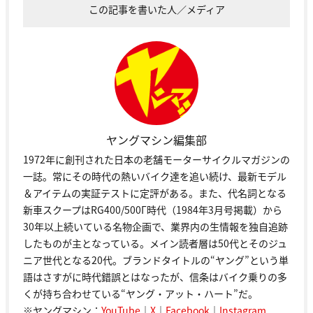
この記事を書いた人／メディア
ヤングマシン編集部
1972年に創刊された日本の老舗モーターサイクルマガジンの
一誌。常にその時代の熱いバイク達を追い続け、最新モデル
＆アイテムの実証テストに定評がある。また、代名詞となる
新車スクープはRG400/500Γ時代（1984年3月号掲載）から
30年以上続いている名物企画で、業界内の生情報を独自追跡
したものが主となっている。メイン読者層は50代とそのジュ
ニア世代となる20代。ブランドタイトルの“ヤング”という単
語はさすがに時代錯誤とはなったが、信条はバイク乗りの多
くが持ち合わせている“ヤング・アット・ハート”だ。
※ヤングマシン：
YouTube
｜
X
｜
Facebook
｜
Instagram