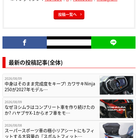
投稿一覧へ
最新の投稿記事(全体)
2026/08/09
中身はそのまま完成度をキープ! カワサキNinja
250が2027年モデル…
2026/08/09
なぜヨシムラはコンプリート車を作り続けたの
か? ハヤブサX-1からオフ車をモ…
2026/08/08
スーパースポーツ車の極小リアシートにもフィ
ットする大容量の『スポルトフィット…