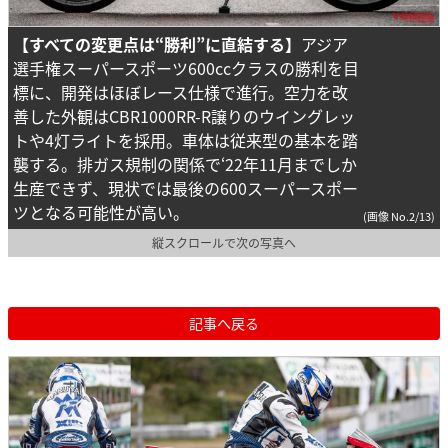
【すべての変更点は“勝利”に直結する】
アジア
選手権スーパースポーツ600ccクラスの勝利を目
標に、開発はほぼレース仕様で進行。空力を改
善した外観はCBR1000RR-R譲りのウイングレッ
トや4灯ライトを採用。車体は従来型の基本を踏
襲する。排ガス規制の関係で‘22年11月までしか
生産できず、現状では最後の600スーパースポー
ツとなる可能性が高い。
(画像 No.2/13)
縦スクロールで次の写真へ
記事へ戻る