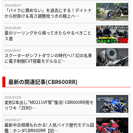
2026/08/07
「バイクに積めない」を過去にする！デイトナ
から肘掛け＆高さ調整枕つきの極上ハ…
2026/08/04
夏のツーリングから帰ってきたらやるべきこと
３選
2026/08/07
スクーターがシフトダウンの時代へ!? 幻の名車
に電子制御CVT搭載モデルなど…
最新の関連記事(CBR600RR)
2025/07/09
変則2本出し”MD211VF管”復活! CBR600RR用モ
リワキ「ZERO…
2025/06/27
最新中古相場もわかる! 人気バイク歴代モデル図
鑑：ホンダCBR600RR【初…