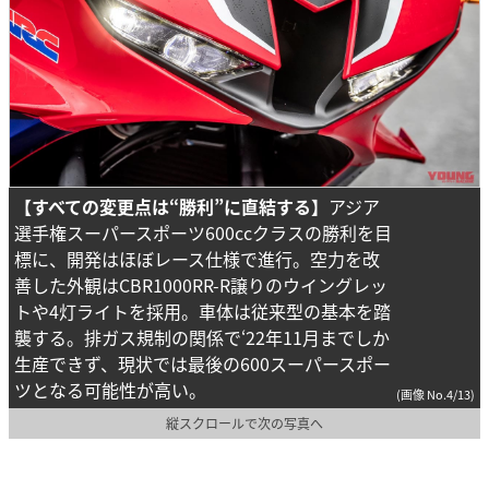
【すべての変更点は“勝利”に直結する】
アジア
選手権スーパースポーツ600ccクラスの勝利を目
標に、開発はほぼレース仕様で進行。空力を改
善した外観はCBR1000RR-R譲りのウイングレッ
トや4灯ライトを採用。車体は従来型の基本を踏
襲する。排ガス規制の関係で‘22年11月までしか
生産できず、現状では最後の600スーパースポー
ツとなる可能性が高い。
(画像 No.4/13)
縦スクロールで次の写真へ