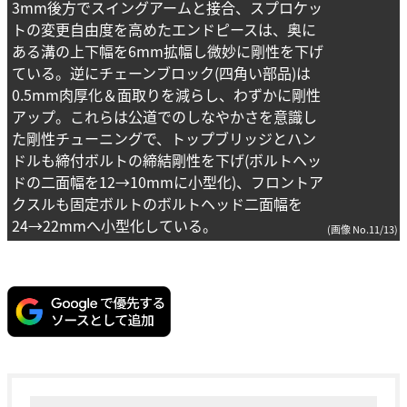
3mm後方でスイングアームと接合、スプロケッ
トの変更自由度を高めたエンドピースは、奥に
ある溝の上下幅を6mm拡幅し微妙に剛性を下げ
ている。逆にチェーンブロック(四角い部品)は
0.5mm肉厚化＆面取りを減らし、わずかに剛性
アップ。これらは公道でのしなやかさを意識し
た剛性チューニングで、トップブリッジとハン
ドルも締付ボルトの締結剛性を下げ(ボルトヘッ
ドの二面幅を12→10mmに小型化)、フロントア
クスルも固定ボルトのボルトヘッド二面幅を
24→22mmへ小型化している。
(画像 No.11/13)