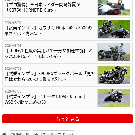
【プロ驚愕】全日本ライダー岡崎静夏が
「CB750 HORNET E-Clut…
2026/08/04
【試乗インプレ】カワサキ Ninja 500 / Z500の
凄さとは？青木宣…
2026/08/03
【100㎞/h程度の実用域で十分な加速性能】ヤ
マハXSR155を全日本ライダ…
2026/07/31
【試乗インプレ】Z900RSブラックボール「見た
目は変わらないのに乗ると別モ…
2026/07/30
【試乗インプレ】ビモータ KB998 Rimini｜
WSBKで勝つための69…
もっと見る
CBR600RR
新型スーパースポーツ