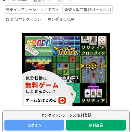
試乗インプレッション／テスト
新型大型二輪 [401〜750cc]
丸山浩[ヤングマシン]
ホンダ [HONDA]
ヤングマシンワークス 無料登録
ログイン
無料会員