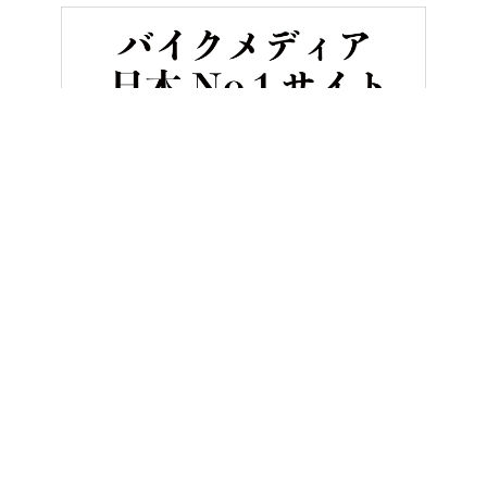
HOME
バイク／オートバイ［新車］
ホンダCBR600RRサーキ
ヤングマシンとは？
ご利用案内
執筆／編集メンバー
プライバシーポリシー
運営会社
お問い合せ