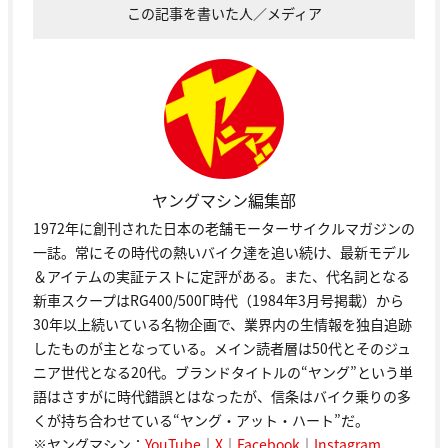
この記事を書いた人／メディア
ヤングマシン編集部
1972年に創刊された日本の老舗モーターサイクルマガジンの
一誌。常にその時代の熱いバイク達を追い続け、最新モデル
＆アイテムの実証テストに定評がある。また、代名詞となる
新車スクープはRG400/500Γ時代（1984年3月号掲載）から
30年以上続いている名物企画で、業界内の生情報を独自追跡
したものが主となっている。メイン読者層は50代とそのジュ
ニア世代となる20代。ブランドタイトルの“ヤング”という単
語はさすがに時代錯誤とはなったが、信条はバイク乗りの多
くが持ち合わせている“ヤング・アット・ハート”だ。
※ヤングマシン：
YouTube
｜
X
｜
Facebook
｜
Instagram