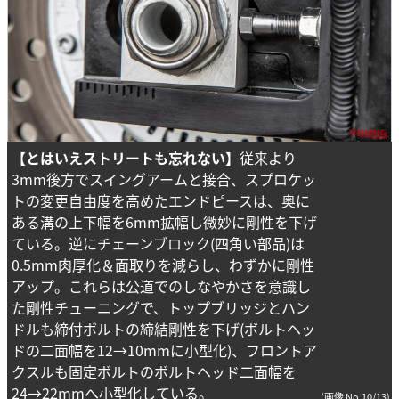
【とはいえストリートも忘れない】
従来より
3mm後方でスイングアームと接合、スプロケッ
トの変更自由度を高めたエンドピースは、奥に
ある溝の上下幅を6mm拡幅し微妙に剛性を下げ
ている。逆にチェーンブロック(四角い部品)は
0.5mm肉厚化＆面取りを減らし、わずかに剛性
アップ。これらは公道でのしなやかさを意識し
た剛性チューニングで、トップブリッジとハン
ドルも締付ボルトの締結剛性を下げ(ボルトヘッ
ドの二面幅を12→10mmに小型化)、フロントア
クスルも固定ボルトのボルトヘッド二面幅を
24→22mmへ小型化している。
(画像 No.10/13)