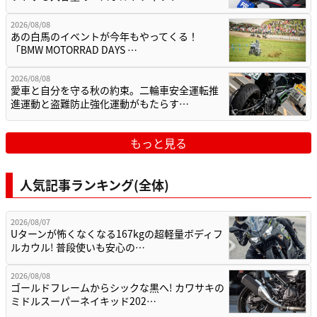
2026/08/08
あの白馬のイベントが今年もやってくる！
「BMW MOTORRAD DAYS …
2026/08/08
愛車と自分を守る秋の約束。二輪車安全運転推
進運動と盗難防止強化運動がもたらす…
もっと見る
人気記事ランキング(全体)
2026/08/07
Uターンが怖くなくなる167kgの超軽量ボディフ
ルカウル! 普段使いも安心の…
2026/08/08
ゴールドフレームからシックな黒へ! カワサキの
ミドルスーパーネイキッド202…