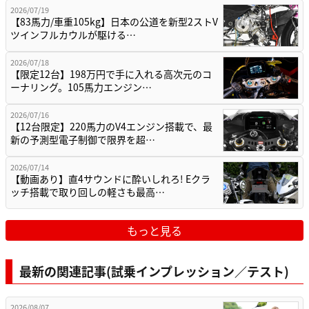
2026/07/19
【83馬力/車重105kg】日本の公道を新型2ストV
ツインフルカウルが駆ける…
2026/07/18
【限定12台】198万円で手に入れる高次元のコ
ーナリング。105馬力エンジン…
2026/07/16
【12台限定】220馬力のV4エンジン搭載で、最
新の予測型電子制御で限界を超…
2026/07/14
【動画あり】直4サウンドに酔いしれろ! Eクラ
ッチ搭載で取り回しの軽さも最高…
もっと見る
最新の関連記事(試乗インプレッション／テスト)
2026/08/07