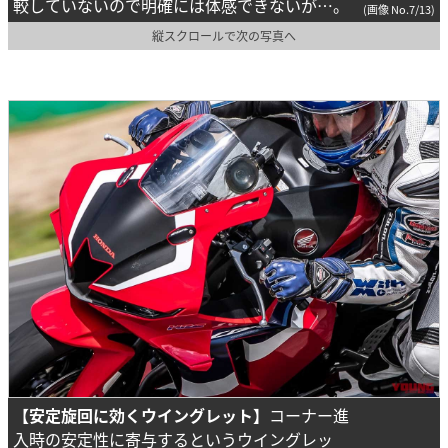
較していないので明確には体感できないが…。
(画像 No.7/13)
縦スクロールで次の写真へ
【安定旋回に効くウイングレット】
コーナー進
入時の安定性に寄与するというウイングレッ