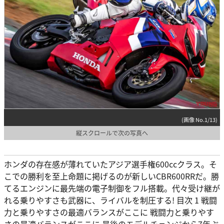
(画像 No.1/13)
縦スクロールで次の写真へ
ホンダの存在感が薄れていたアジア選手権600ccクラス。そ
こでの勝利を至上命題に掲げるのが新しいCBR600RRだ。勝
てるエンジンに最先端の電子制御をフル搭載。代々受け継が
れる乗りやすさも武器に、ライバルを制圧する! 目次 1 戦闘
力と乗りやすさの最適バランスがここに 戦闘力と乗りやす
さの最適バランスがここに 最後のモデルチェンジから7年ぶ