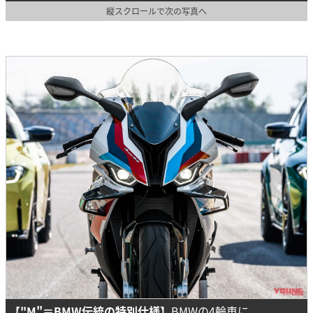
縦スクロールで次の写真へ
【"M"＝BMW伝統の特別仕様】
BMWの4輪車に