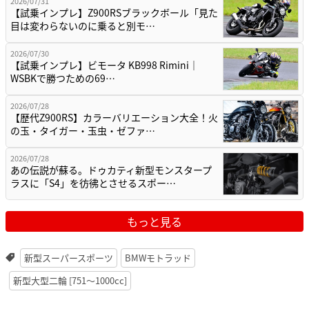
2026/07/31
【試乗インプレ】Z900RSブラックボール「見た
目は変わらないのに乗ると別モ…
2026/07/30
【試乗インプレ】ビモータ KB998 Rimini｜
WSBKで勝つための69…
2026/07/28
【歴代Z900RS】カラーバリエーション大全！火
の玉・タイガー・玉虫・ゼファ…
2026/07/28
あの伝説が蘇る。ドゥカティ新型モンスタープ
ラスに「S4」を彷彿とさせるスポー…
もっと見る
新型スーパースポーツ
BMWモトラッド
新型大型二輪 [751〜1000cc]