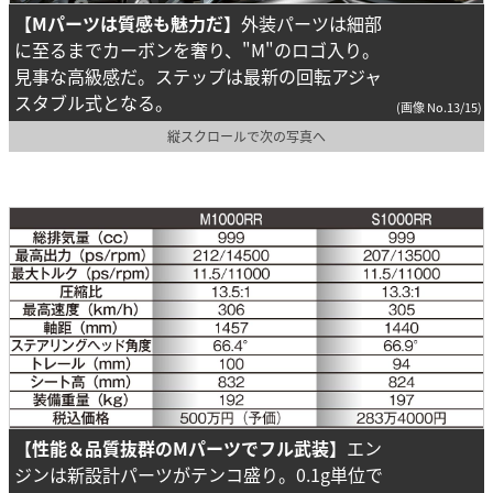
【Mパーツは質感も魅力だ】
外装パーツは細部
に至るまでカーボンを奢り、"M"のロゴ入り。
見事な高級感だ。ステップは最新の回転アジャ
スタブル式となる。
(画像 No.13/15)
縦スクロールで次の写真へ
【性能＆品質抜群のMパーツでフル武装】
エン
ジンは新設計パーツがテンコ盛り。0.1g単位で