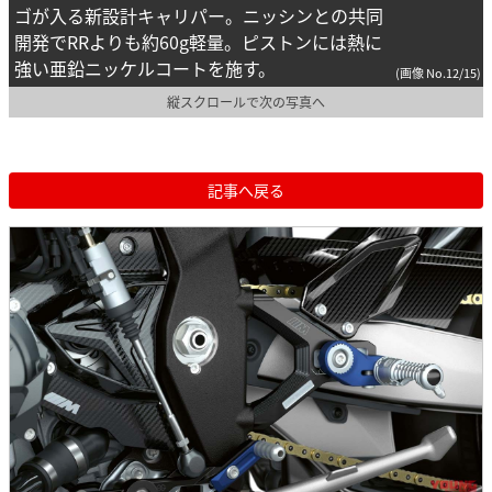
ゴが入る新設計キャリパー。ニッシンとの共同
開発でRRよりも約60g軽量。ピストンには熱に
強い亜鉛ニッケルコートを施す。
(画像 No.12/15)
縦スクロールで次の写真へ
記事へ戻る