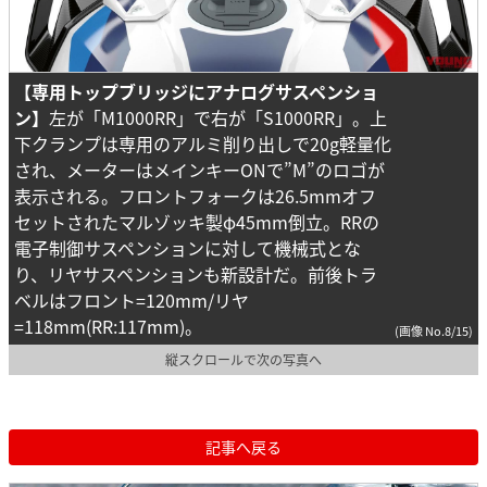
【専用トップブリッジにアナログサスペンショ
ン】
左が「M1000RR」で右が「S1000RR」。上
下クランプは専用のアルミ削り出しで20g軽量化
され、メーターはメインキーONで”M”のロゴが
表示される。フロントフォークは26.5mmオフ
セットされたマルゾッキ製φ45mm倒立。RRの
電子制御サスペンションに対して機械式とな
り、リヤサスペンションも新設計だ。前後トラ
ベルはフロント=120mm/リヤ
=118mm(RR:117mm)。
(画像 No.8/15)
縦スクロールで次の写真へ
記事へ戻る