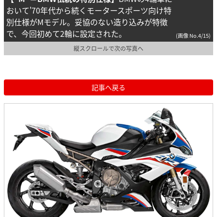
おいて'70年代から続くモータースポーツ向け特
別仕様がMモデル。妥協のない造り込みが特徴
で、今回初めて2輪に設定された。
(画像 No.4/15)
縦スクロールで次の写真へ
記事へ戻る