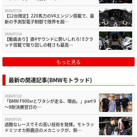
2026/07/16
【12台限定】220馬力のV4エンジン搭載で、最
新の予測型電子制御で限界を超…
2026/07/14
【動画あり】直4サウンドに酔いしれろ! Eクラ
ッチ搭載で取り回しの軽さも最高…
もっと見る
最新の関連記事(BMWモトラッド)
2026/07/22
「BMW F900xrとワタシが走る、理由。」part 9
〜8耐決勝翌日の…
2026/07/21
過酷なレースでその高い技術を発揮。モトラッ
ドミツオカ鈴鹿店のメカニックが、鈴…