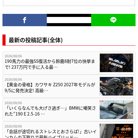
最新の投稿記事(全体)
2026/08/06
190馬力の最強SS復活から鈴鹿8耐7位の快挙ま
で! 237万円で手に入る最…
2026/08/06
【黄金の骨格】カワサキ Z250 2027年モデルが
9/5に発売決定! 高級…
2026/08/06
「いくらなんでも大げさ過ぎ…」BMWに嘲笑さ
れた“190 E 2.5-16 …
2026/08/06
「会話が途切れるストレスとおさらば!」古いイ
ンカムの下取りで最新ハイブリッド…