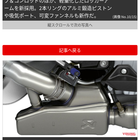
ブ＆コンロッドのほか、軽量化したロッカーア
ームを新採用。2本リングのアルミ鍛造ピストン
や吸気ポート、可変ファンネルも新作だ。
(画像 No.10/15)
縦スクロールで次の写真へ
記事へ戻る