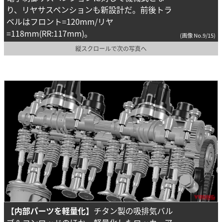
り、リヤサスペンションも新設計だ。前後トラ
ベルはフロント=120mm/リヤ
=118mm(RR:117mm)。
(画像 No.9/15)
縦スクロールで次の写真へ
【内部パーツを軽量化】
チタン製の吸排気バル