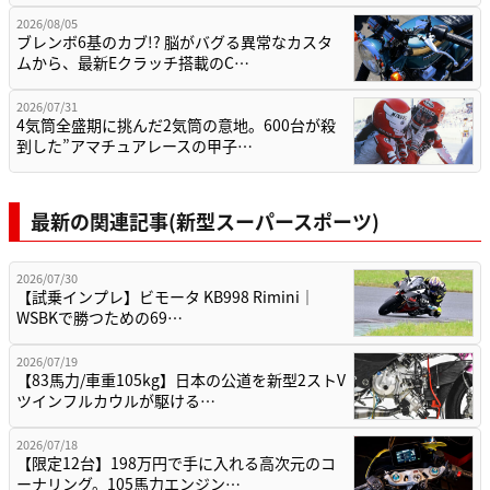
2026/08/05
ブレンボ6基のカブ!? 脳がバグる異常なカスタ
ムから、最新Eクラッチ搭載のC…
2026/07/31
4気筒全盛期に挑んだ2気筒の意地。600台が殺
到した”アマチュアレースの甲子…
最新の関連記事(新型スーパースポーツ)
2026/07/30
【試乗インプレ】ビモータ KB998 Rimini｜
WSBKで勝つための69…
2026/07/19
【83馬力/車重105kg】日本の公道を新型2ストV
ツインフルカウルが駆ける…
2026/07/18
【限定12台】198万円で手に入れる高次元のコ
ーナリング。105馬力エンジン…