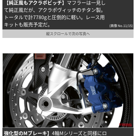
【純正風もアクラポビッチ】
マフラーは一見し
て純正風だが、アクラポヴィッチのチタン製。
トータルで計7780gと圧倒的に軽い。レース用
キットも販売予定だ。
(画像 No.11/15)
縦スクロールで次の写真へ
強化型のMブレーキ】
4輪Mシリーズと同様にロ