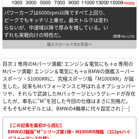
パワーカーブは6000rpm以降ですべて上回り、
ピークでもキッチリ上乗せ。最大トルクは変わ
らないが、中速域以降で厚みを増している。い
ずれも実戦向けの特性だ。
(画像 No.1/15)
縦スクロールで次の写真へ
目次 1 専用のMパーツ満載! エンジン＆電気にも＋α 専用の
Mパーツ満載! エンジン＆電気にも＋α BMWの旗艦スーパー
スポーツ・S1000RRに、究極スポーツ版「M1000RR」が誕
生した。従来もMパフォーマンスと呼ばれるオプションパー
ツや、それらで武装したMパッケージというグレードが存在
したが、車名に”M”を冠した今回の仕様はまさに別格だ。
そもそもMモデルとは、BMWの4輪車に代々設定され […]
【この記事を最初から読む】
BMWの2輪版”M”シリーズ第1弾・M1000RR降臨 〈212psハイ
パフォーマンス仕様〉