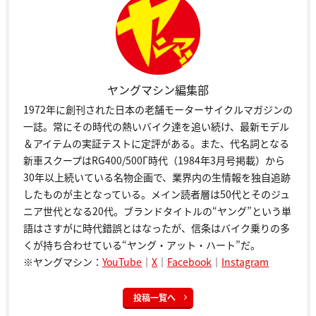
ヤングマシン編集部
1972年に創刊された日本の老舗モーターサイクルマガジンの
一誌。常にその時代の熱いバイク達を追い続け、最新モデル
＆アイテムの実証テストに定評がある。また、代名詞となる
新車スクープはRG400/500Γ時代（1984年3月号掲載）から
30年以上続いている名物企画で、業界内の生情報を独自追跡
したものが主となっている。メイン読者層は50代とそのジュ
ニア世代となる20代。ブランドタイトルの“ヤング”という単
語はさすがに時代錯誤とはなったが、信条はバイク乗りの多
くが持ち合わせている“ヤング・アット・ハート”だ。
※ヤングマシン：
YouTube
｜
X
｜
Facebook
｜
Instagram
投稿一覧へ