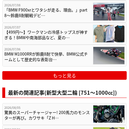
2026/07/08
「BMW F900xrとワタシが走る、理由。」part
8〜鈴鹿8耐観戦デビ…
2026/07/07
【499円〜】ワークマンの冷感トップスが神す
ぎる！BMWや南海部品など、夏の…
2026/07/06
BMW M1000RRが鈴鹿8耐で快挙、BMW公式チ
ームとして歴史的な表彰台…
もっと見る
最新の関連記事(新型大型二輪 [751〜1000cc])
2026/08/05
驚異のスーパーチャージャー! 200馬力のモンス
ターが再び。カワサキ「Z H…