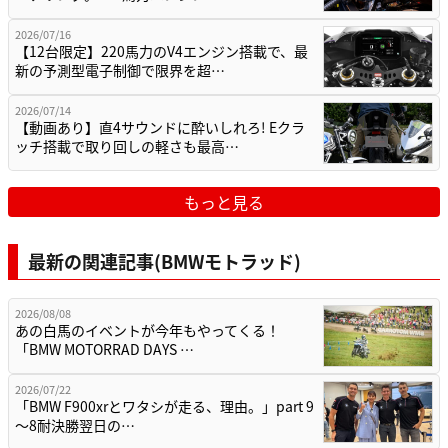
2026/07/16
【12台限定】220馬力のV4エンジン搭載で、最
新の予測型電子制御で限界を超…
2026/07/14
【動画あり】直4サウンドに酔いしれろ! Eクラ
ッチ搭載で取り回しの軽さも最高…
もっと見る
最新の関連記事(BMWモトラッド)
2026/08/08
あの白馬のイベントが今年もやってくる！
「BMW MOTORRAD DAYS …
2026/07/22
「BMW F900xrとワタシが走る、理由。」part 9
〜8耐決勝翌日の…