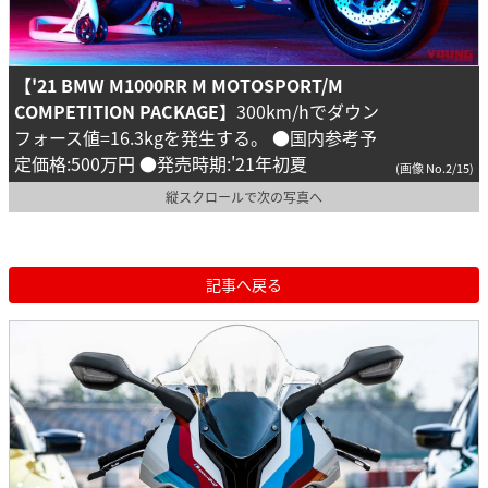
【'21 BMW M1000RR M MOTOSPORT/M
COMPETITION PACKAGE】
300km/hでダウン
フォース値=16.3kgを発生する。 ●国内参考予
定価格:500万円 ●発売時期:'21年初夏
(画像 No.2/15)
縦スクロールで次の写真へ
記事へ戻る