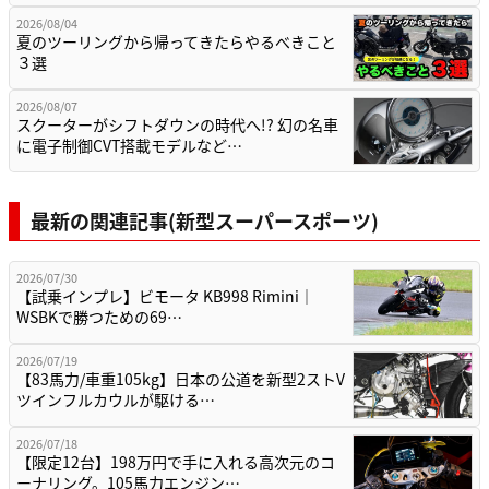
2026/08/04
夏のツーリングから帰ってきたらやるべきこと
３選
2026/08/07
スクーターがシフトダウンの時代へ!? 幻の名車
に電子制御CVT搭載モデルなど…
最新の関連記事(新型スーパースポーツ)
2026/07/30
【試乗インプレ】ビモータ KB998 Rimini｜
WSBKで勝つための69…
2026/07/19
【83馬力/車重105kg】日本の公道を新型2ストV
ツインフルカウルが駆ける…
2026/07/18
【限定12台】198万円で手に入れる高次元のコ
ーナリング。105馬力エンジン…