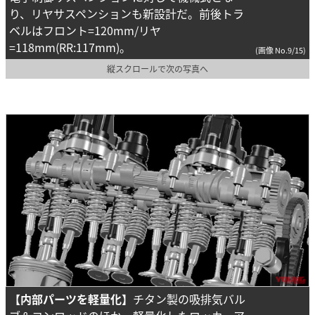
り、リヤサスペンションも新設計だ。前後トラ
ベルはフロント=120mm/リヤ
=118mm(RR:117mm)。
(画像 No.9/15)
縦スクロールで次の写真へ
【内部パーツを軽量化】
チタン製の吸排気バル