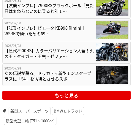
2026/07/31
【試乗インプレ】Z900RSブラックボール「見た
目は変わらないのに乗ると別モ…
2026/07/30
【試乗インプレ】ビモータ KB998 Rimini｜
WSBKで勝つための69…
2026/07/28
【歴代Z900RS】カラーバリエーション大全！火
の玉・タイガー・玉虫・ゼファ…
2026/07/28
あの伝説が蘇る。ドゥカティ新型モンスタープ
ラスに「S4」を彷彿とさせるスポー…
もっと見る
新型スーパースポーツ
BMWモトラッド
新型大型二輪 [751〜1000cc]