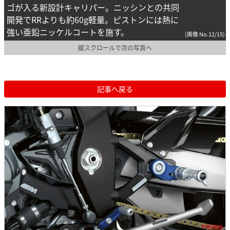
ゴが入る新設計キャリパー。ニッシンとの共同
開発でRRよりも約60g軽量。ピストンには熱に
強い亜鉛ニッケルコートを施す。
(画像 No.12/15)
縦スクロールで次の写真へ
記事へ戻る