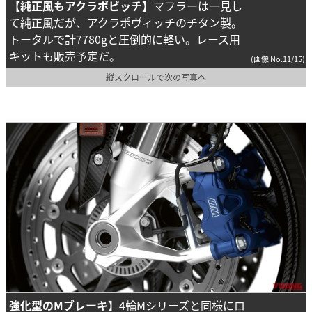
【純正風もアクラポビッチ】
マフラーは一見し
て純正風だが、アクラポヴィッチのチタン製。
トータルで計7780gと圧倒的に軽い。レース用
キットも販売予定だ。
(画像 No.11/15)
縦スクロールで次の写真へ
強化型のMブレーキ】
4輪Mシリーズと同様にロ