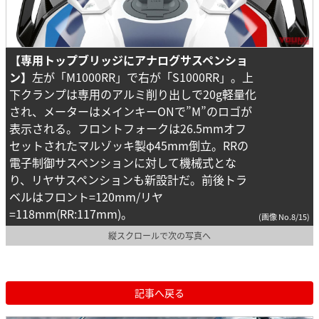
【専用トップブリッジにアナログサスペンショ
ン】
左が「M1000RR」で右が「S1000RR」。上
下クランプは専用のアルミ削り出しで20g軽量化
され、メーターはメインキーONで”M”のロゴが
表示される。フロントフォークは26.5mmオフ
セットされたマルゾッキ製φ45mm倒立。RRの
電子制御サスペンションに対して機械式とな
り、リヤサスペンションも新設計だ。前後トラ
ベルはフロント=120mm/リヤ
=118mm(RR:117mm)。
(画像 No.8/15)
縦スクロールで次の写真へ
記事へ戻る