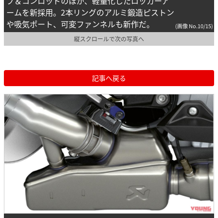
ブ＆コンロッドのほか、軽量化したロッカーア
ームを新採用。2本リングのアルミ鍛造ピストン
や吸気ポート、可変ファンネルも新作だ。
(画像 No.10/15)
縦スクロールで次の写真へ
記事へ戻る