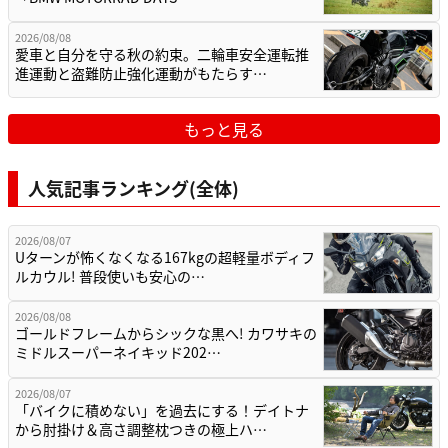
2026/08/08
愛車と自分を守る秋の約束。二輪車安全運転推
進運動と盗難防止強化運動がもたらす…
もっと見る
人気記事ランキング(全体)
2026/08/07
Uターンが怖くなくなる167kgの超軽量ボディフ
ルカウル! 普段使いも安心の…
2026/08/08
ゴールドフレームからシックな黒へ! カワサキの
ミドルスーパーネイキッド202…
2026/08/07
「バイクに積めない」を過去にする！デイトナ
から肘掛け＆高さ調整枕つきの極上ハ…