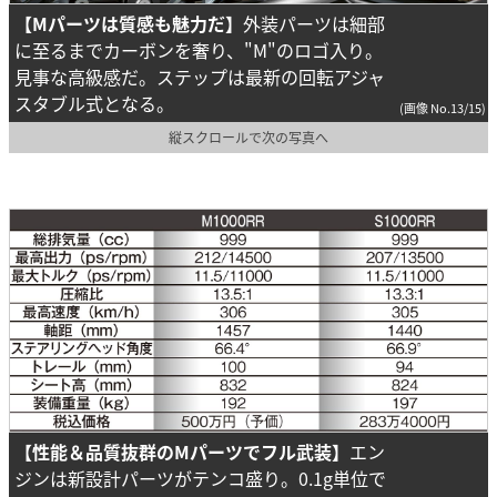
【Mパーツは質感も魅力だ】
外装パーツは細部
に至るまでカーボンを奢り、"M"のロゴ入り。
見事な高級感だ。ステップは最新の回転アジャ
スタブル式となる。
(画像 No.13/15)
縦スクロールで次の写真へ
【性能＆品質抜群のMパーツでフル武装】
エン
ジンは新設計パーツがテンコ盛り。0.1g単位で