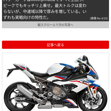
ピークでもキッチリ上乗せ。最大トルクは変わ
らないが、中速域以降で厚みを増している。い
ずれも実戦向けの特性だ。
(画像 No.4/15)
縦スクロールで次の写真へ
記事へ戻る