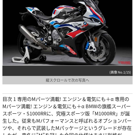
(画像 No.1/15)
縦スクロールで次の写真へ
目次 1 専用のMパーツ満載! エンジン＆電気にも＋α 専用の
Mパーツ満載! エンジン＆電気にも＋α BMWの旗艦スーパー
スポーツ・S1000RRに、究極スポーツ版「M1000RR」が誕
生した。従来もMパフォーマンスと呼ばれるオプションパー
ツや、それらで武装したMパッケージというグレードが存在
したが、車名に”M”を冠した今回の仕様はまさに別格だ。