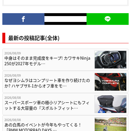
最新の投稿記事(全体)
2026/08/09
中身はそのまま完成度をキープ! カワサキNinja
250が2027年モデル…
2026/08/09
なぜヨシムラはコンプリート車を作り続けたの
か? ハヤブサX-1からオフ車をモ…
2026/08/08
スーパースポーツ車の極小リアシートにもフィ
ットする大容量の『スポルトフィット…
2026/08/08
あの白馬のイベントが今年もやってくる！
「BMW MOTORRAD DAYS …