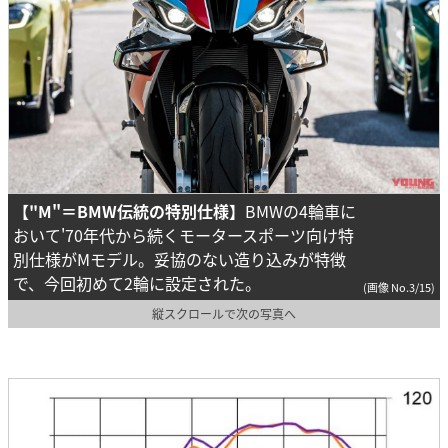
【"M"＝BMW伝統の特別仕様】
BMWの4輪車に
おいて'70年代から続くモータースポーツ向け特
別仕様がMモデル。妥協のない造り込みが特徴
で、今回初めて2輪に設定された。
(画像 No.3/15)
縦スクロールで次の写真へ