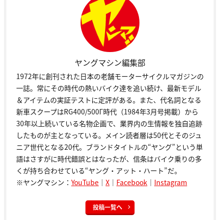
ヤングマシン編集部
1972年に創刊された日本の老舗モーターサイクルマガジンの
一誌。常にその時代の熱いバイク達を追い続け、最新モデル
＆アイテムの実証テストに定評がある。また、代名詞となる
新車スクープはRG400/500Γ時代（1984年3月号掲載）から
30年以上続いている名物企画で、業界内の生情報を独自追跡
したものが主となっている。メイン読者層は50代とそのジュ
ニア世代となる20代。ブランドタイトルの“ヤング”という単
語はさすがに時代錯誤とはなったが、信条はバイク乗りの多
くが持ち合わせている“ヤング・アット・ハート”だ。
※ヤングマシン：
YouTube
｜
X
｜
Facebook
｜
Instagram
投稿一覧へ