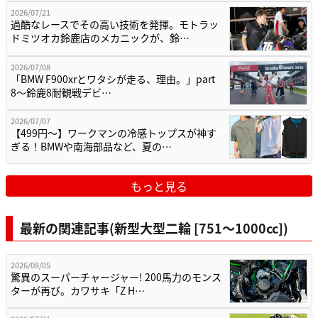
2026/07/21
過酷なレースでその高い技術を発揮。モトラッ
ドミツオカ鈴鹿店のメカニックが、鈴…
2026/07/08
「BMW F900xrとワタシが走る、理由。」part
8〜鈴鹿8耐観戦デビ…
2026/07/07
【499円〜】ワークマンの冷感トップスが神す
ぎる！BMWや南海部品など、夏の…
もっと見る
最新の関連記事(新型大型二輪 [751〜1000cc])
2026/08/05
驚異のスーパーチャージャー! 200馬力のモンス
ターが再び。カワサキ「Z H…