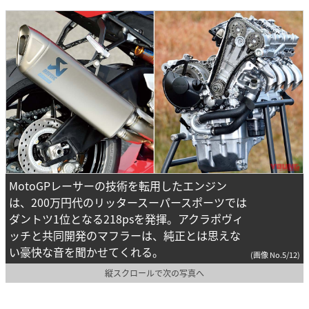
MotoGPレーサーの技術を転用したエンジン
は、200万円代のリッタースーパースポーツでは
ダントツ1位となる218psを発揮。アクラポヴィ
ッチと共同開発のマフラーは、純正とは思えな
い豪快な音を聞かせてくれる。
(画像 No.5/12)
縦スクロールで次の写真へ