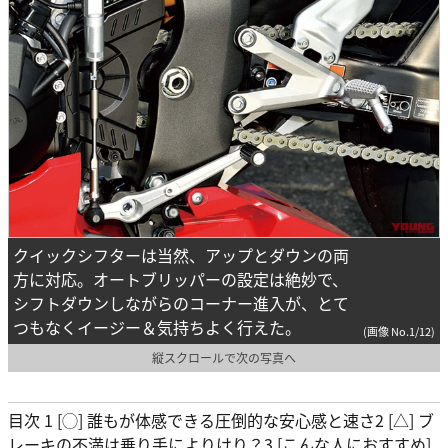
クイックシフターは当然、アップとダウンの両
方に対応。オートブリッパーの設定は絶妙で、
シフトダウンしながらのコーナー進入が、とて
つもなくイージー＆気持ちよく行えた。
(画像 No.1/12)
縦スクロールで次の写真へ
目次 1 [◯] 誰もが体感できる圧倒的な安心感と速さ2 [△] ブ
レーキの不満は乗り手によりけり？3 [こんな人におすすめ]