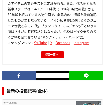
＆アイテムの実証テストに定評がある。また、代名詞となる
新車スクープはRG400/500Γ時代（1984年3月号掲載）から
30年以上続いている名物企画で、業界内の生情報を独自追跡
したものが主となっている。メイン読者層は50代とそのジュ
ニア世代となる20代。ブランドタイトルの“ヤング”という単
語はさすがに時代錯誤とはなったが、信条はバイク乗りの多
くが持ち合わせている“ヤング・アット・ハート”だ。
※ヤングマシン：
YouTube
｜
X
｜
Facebook
｜
Instagram
投稿一覧へ
最新の投稿記事(全体)
2026/08/10