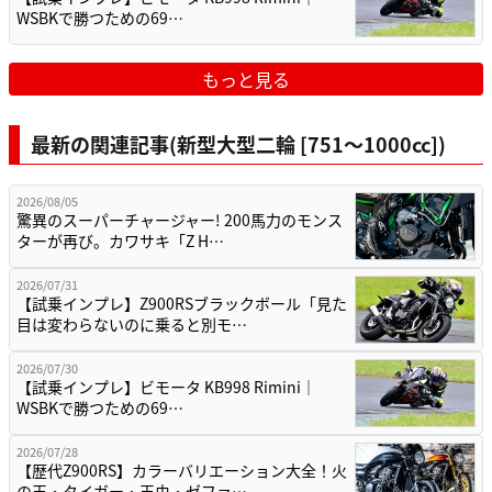
WSBKで勝つための69…
もっと見る
最新の関連記事(新型大型二輪 [751〜1000cc])
2026/08/05
驚異のスーパーチャージャー! 200馬力のモンス
ターが再び。カワサキ「Z H…
2026/07/31
【試乗インプレ】Z900RSブラックボール「見た
目は変わらないのに乗ると別モ…
2026/07/30
【試乗インプレ】ビモータ KB998 Rimini｜
WSBKで勝つための69…
2026/07/28
【歴代Z900RS】カラーバリエーション大全！火
の玉・タイガー・玉虫・ゼファ…