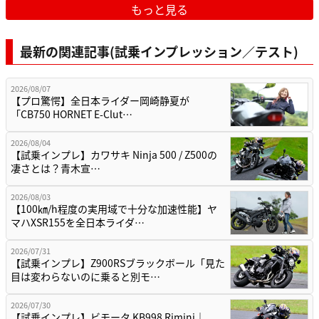
もっと見る
最新の関連記事(試乗インプレッション／テスト)
2026/08/07
【プロ驚愕】全日本ライダー岡崎静夏が
「CB750 HORNET E-Clut…
2026/08/04
【試乗インプレ】カワサキ Ninja 500 / Z500の
凄さとは？青木宣…
2026/08/03
【100㎞/h程度の実用域で十分な加速性能】ヤ
マハXSR155を全日本ライダ…
2026/07/31
【試乗インプレ】Z900RSブラックボール「見た
目は変わらないのに乗ると別モ…
2026/07/30
【試乗インプレ】ビモータ KB998 Rimini｜