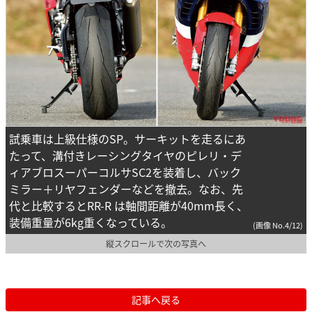
試乗車は上級仕様のSP。サーキットを走るにあ
たって、溝付きレーシングタイヤのピレリ・デ
ィアブロスーパーコルサSC2を装着し、バック
ミラー＋リヤフェンダーなどを撤去。なお、先
代と比較するとRR-R は軸間距離が40mm長く、
装備重量が6kg重くなっている。
(画像 No.4/12)
縦スクロールで次の写真へ
記事へ戻る