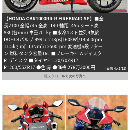
【HONDA CBR1000RR-R FIREBRAID SP】
■全
長2100 全幅745 全高1140 軸距1455 シート高
830(各mm) 車重201kg ■水冷4スト並列4気筒
DOHC4バルブ 999cc 218ps[160kW]/14500rpm
11.5kg-m[113Nm]/12500rpm 変速機6段リター
ン 燃料タンク容量16L ■ブレーキF=Wディスク
R=ディスク ■タイヤF=120/70ZR17
R=200/55ZR17 ●色:赤 ●価格:278万3000円
(画像 No.3/12)
縦スクロールで次の写真へ