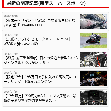
最新の関連記事(新型スーパースポーツ)
2026/08/10
【近未来デザイン×4気筒】単なる派生じゃな
い! 新型「CBR400R FOU…
2026/07/30
【試乗インプレ】ビモータ KB998 Rimini｜
WSBKで勝つための69…
2026/07/19
【83馬力/車重105kg】日本の公道を新型2ストV
ツインフルカウルが駆ける…
2026/07/18
【限定12台】198万円で手に入れる高次元のコ
ーナリング。105馬力エンジン…
2026/07/16
【12台限定】220馬力のV4エンジン搭載で、最
新の予測型電子制御で限界を超…