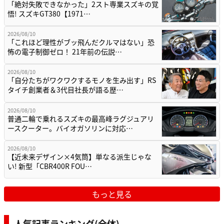
「絶対失敗できなかった」2スト専業スズキの覚
悟! スズキGT380【1971…
2026/08/10
「これほど理性がブッ飛んだクルマはない」恐
怖の電子制御ゼロ！ 21年前の伝説…
2026/08/10
「自分たちがワクワクするモノを生み出す」RS
タイチ創業者＆3代目社長が語る歴…
2026/08/10
普通二輪で乗れるスズキの最高峰ラグジュアリ
ースクーター。バイオガソリンに対応…
2026/08/10
【近未来デザイン×4気筒】単なる派生じゃな
い! 新型「CBR400R FOU…
もっと見る
人気記事ランキング(全体)