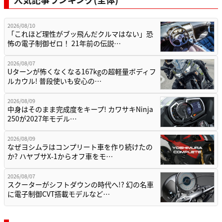
2026/08/10
「これほど理性がブッ飛んだクルマはない」恐
怖の電子制御ゼロ！ 21年前の伝説…
2026/08/07
Uターンが怖くなくなる167kgの超軽量ボディフ
ルカウル! 普段使いも安心の…
2026/08/09
中身はそのまま完成度をキープ! カワサキNinja
250が2027年モデル…
2026/08/09
なぜヨシムラはコンプリート車を作り続けたの
か? ハヤブサX-1からオフ車をモ…
2026/08/07
スクーターがシフトダウンの時代へ!? 幻の名車
に電子制御CVT搭載モデルなど…