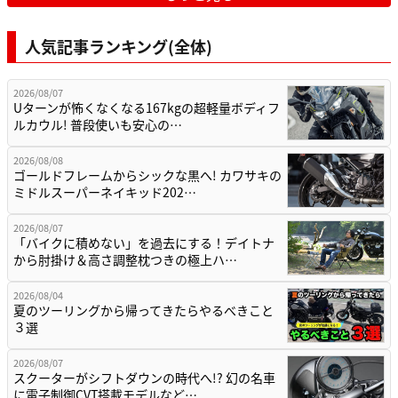
人気記事ランキング(全体)
2026/08/07
Uターンが怖くなくなる167kgの超軽量ボディフ
ルカウル! 普段使いも安心の…
2026/08/08
ゴールドフレームからシックな黒へ! カワサキの
ミドルスーパーネイキッド202…
2026/08/07
「バイクに積めない」を過去にする！デイトナ
から肘掛け＆高さ調整枕つきの極上ハ…
2026/08/04
夏のツーリングから帰ってきたらやるべきこと
３選
2026/08/07
スクーターがシフトダウンの時代へ!? 幻の名車
に電子制御CVT搭載モデルなど…