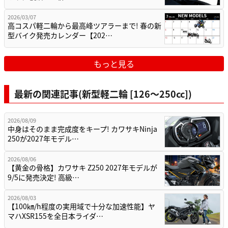
2026/03/07
高コスパ軽二輪から最高峰ツアラーまで! 春の新
型バイク発売カレンダー【202…
もっと見る
最新の関連記事(新型軽二輪 [126〜250cc])
2026/08/09
中身はそのまま完成度をキープ! カワサキNinja
250が2027年モデル…
2026/08/06
【黄金の骨格】カワサキ Z250 2027年モデルが
9/5に発売決定! 高級…
2026/08/03
【100㎞/h程度の実用域で十分な加速性能】ヤ
マハXSR155を全日本ライダ…