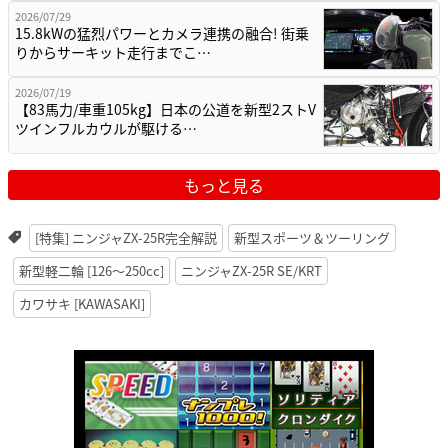
2026/07/29
15.8kWの猛烈パワーとカメラ連携の融合! 街乗
りからサーキット走行までこ…
2026/07/19
【83馬力/車重105kg】日本の公道を新型2ストV
ツインフルカウルが駆ける…
もっと見る
[特集] ニンジャZX-25R完全解説
新型スポーツ＆ツーリング
新型軽二輪 [126〜250cc]
ニンジャZX-25R SE/KRT
カワサキ [KAWASAKI]