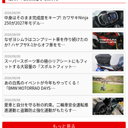
2026/08/09
中身はそのまま完成度をキープ! カワサキNinja
250が2027年モデル…
2026/08/09
なぜヨシムラはコンプリート車を作り続けたの
か? ハヤブサX-1からオフ車をモ…
2026/08/08
スーパースポーツ車の極小リアシートにもフィ
ットする大容量の『スポルトフィット…
2026/08/08
あの白馬のイベントが今年もやってくる！
「BMW MOTORRAD DAYS …
2026/08/08
愛車と自分を守る秋の約束。二輪車安全運転推
進運動と盗難防止強化運動がもたらす…
もっと見る