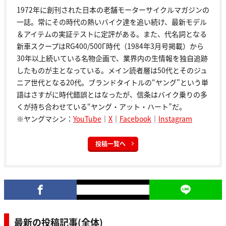
1972年に創刊された日本の老舗モーターサイクルマガジンの
一誌。常にその時代の熱いバイク達を追い続け、最新モデル
＆アイテムの実証テストに定評がある。また、代名詞となる
新車スクープはRG400/500Γ時代（1984年3月号掲載）から
30年以上続いている名物企画で、業界内の生情報を独自追跡
したものが主となっている。メイン読者層は50代とそのジュ
ニア世代となる20代。ブランドタイトルの“ヤング”という単
語はさすがに時代錯誤とはなったが、信条はバイク乗りの多
くが持ち合わせている“ヤング・アット・ハート”だ。
※ヤングマシン：
YouTube
｜
X
｜
Facebook
｜
Instagram
投稿一覧へ
最新の投稿記事(全体)