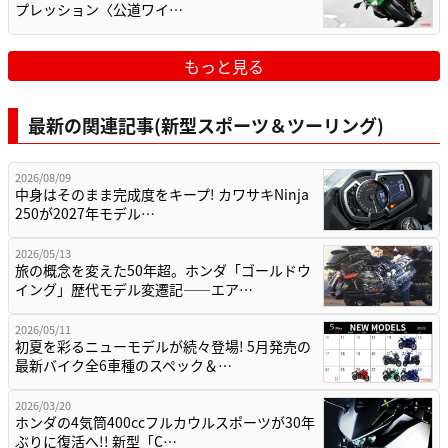
プレッション〈公道ワイ…
もっと見る
最新の関連記事(新型スポーツ＆ツーリング)
2026/08/09
中身はそのまま完成度をキープ! カワサキNinja
250が2027年モデル…
2026/05/13
旅の概念を変えた50年超。ホンダ「ゴールドウ
イング」歴代モデル変遷記——エア…
2026/05/11
初夏を彩るニューモデルが続々登場! 5月発売の
最新バイク全6車種のスペック＆…
2026/03/20
ホンダの4気筒400ccフルカウルスポーツが30年
ぶりに復活へ!! 新型「C…