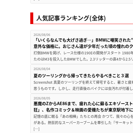
人気記事ランキング(全体)
2026/08/06
「いくらなんでも大げさ過ぎ…」BMWに嘲笑された“190
意外な価格に。おじさん達が少年だった頃の憧れの
打倒BMWを掲げ、レース仕様の190Eの開発がスタート 19
たのはM3を投入したBMWでした。2.3リッターの直4から2.
2026/08/04
夏のツーリングから帰ってきたらやるべきこと３選
Screenshot 真夏のツーリングを終えて帰宅すると、暑さ
思うものです。しかし、走行直後のバイクには虫汚れが付着し
2026/08/05
悪魔のZからAE86まで、疲れた心に蘇るエキゾース
狂」、名作コミック＆映画の愛機たちが東京駅地下
記憶の底に眠る「あの相棒」たちとの再会 かつて、我々の心
がある。熱狂的なスーパーカーブームを牽引した『サーキット
[…]