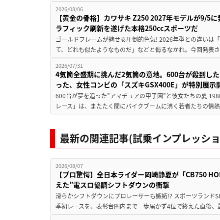
2026/08/06
【黄金の骨格】カワサキ Z250 2027年モデルが9/
ラフィック刷新を遂げた本格250ccスポーツだ
ゴールドフレームが魅せる圧倒的色気! 2026年型との違いは「
て、どれも似たようなものだ」などと侮るなかれ。今回発表されたカ
2026/07/31
4気筒全盛期に挑んだ2気筒の意地。600台が殺到し
った、女性コンビの「スズキGSX400E」が特別展示
600台が夢を追った”アマチュアの甲子園”と彼女たちの夏 19
レース」は、またたく間にバイクブームに沸く若者たちの情熱の
最新の関連記事(試乗インプレッショ
2026/08/07
【プロ驚愕】全日本ライダー岡崎静夏が「CB750 HORNE
えた”電スロ協調シフトダウンの衝撃
滑らかシフトダウンにプロレーサーも嫉妬!? スポーツランド
季初レースを、表彰台圏内まで一歩届かず4位で終えた直後、最新モデ