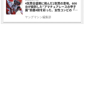
4気筒全盛期に挑んだ2気筒の意地。600
台が殺到した”アマチュアレースの甲子
園”鈴鹿4耐を彩った、女性コンビの「ス
ズキGSX400E」が特別展示開始
ヤングマシン編集部