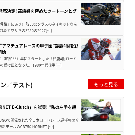
5に発売決定! 高級感を極めたツートーンとグ
骨格」にあり! 「250ccクラスのネイキッドなん
ワサキのZ250の2027[…]
た”アマチュアレースの甲子園”鈴鹿4耐を彩
開始
80（昭和55）年にスタートした「鈴鹿4耐ロード
受け皿となった。1980年代後半[…]
ン／テスト)
もっと見る
T E-Clutch」を試乗! “私の左手を超
SUGOで開催された全日本ロードレース選手権の今
ルのCB750 HORNET […]