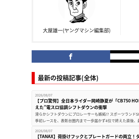
大屋雄一(ヤングマシン編集部)
最新の投稿記事(全体)
2026/08/07
【プロ驚愕】全日本ライダー岡崎静夏が「CB750 HORNE
えた”電スロ協調シフトダウンの衝撃
滑らかシフトダウンにプロレーサーも嫉妬!? スポーツランド
季初レースを、表彰台圏内まで一歩届かず4位で終えた直後、最新モデ
2026/08/07
【TANAX】荷掛けフックとプレートガードの両立