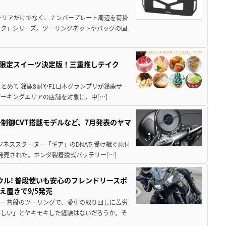
ャリアだけでなく、ナンバープレート周辺を荷掛
ック」シリーズ。ツーリングネットやバッグの固
メ＆限定スイーツ決定版！三重推しテイク
もまとめて 鈴鹿8耐やF1日本グランプリが鈴鹿サー
ーキングエリアの店舗を対象に、中[…]
子制御CVT搭載モデルなど、7月発表のヤマ
ジネススクーター「ギア」のDNAを受け継ぐ原付
発売された。ホンダ製着脱式バッテリー[…]
ウル! 普段使いも安心のフレンドリースポ
え置きで9/5発売
ー 普段のツーリングで、愛車の取り回しに苦労
ほしい」とヤキモキした経験はないだろうか。そ