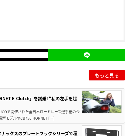
もっと見る
T E-Clutch」を試乗! “私の左手を超
SUGOで開催された全日本ロードレース選手権の今
ルのCB750 HORNET […]
！タナックスのプレートフックシリーズで積