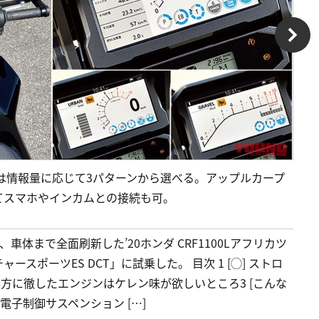
示は情報量に応じて3パターンから選べる。アップルカープ
てスマホやインカムとの接続も可。
体まで全面刷新した’20ホンダ CRF1100Lアフリカツ
ポーツES DCT」に試乗した。 目次 1 [◯] ストロ
裏方に徹したエンジンはケレン味が欲しいところ3 [こんな
電子制御サスペンション […]