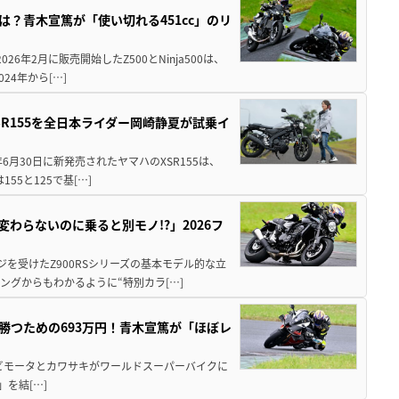
凄さとは？青木宣篤が「使い切れる451cc」のリ
6年2月に販売開始したZ500とNinja500は、
024年から[…]
SR155を全日本ライダー岡崎静夏が試乗イ
年6月30日に新発売されたヤマハのXSR155は、
55と125で基[…]
変わらないのに乗ると別モノ!?」2026フ
ジを受けたZ900RSシリーズの基本モデル的な立
ングからもわかるように“特別カラ[…]
BKで勝つための693万円！青木宣篤が「ほぼレ
 ビモータとカワサキがワールドスーパーバイクに
)」を結[…]