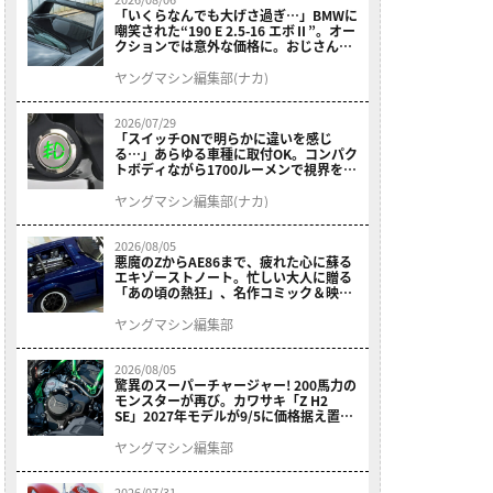
「いくらなんでも大げさ過ぎ…」BMWに
嘲笑された“190 E 2.5-16 エボⅡ”。オー
クションでは意外な価格に。おじさん達
が少年だった頃の憧れのクルマを深堀り
ヤングマシン編集部(ナカ)
2026/07/29
「スイッチONで明らかに違いを感じ
る…」あらゆる車種に取付OK。コンパク
トボディながら1700ルーメンで視界を確
保する［デイトナ・LEDフォグランプユ
ニット プレシャスレイ スモール］
ヤングマシン編集部(ナカ)
2026/08/05
悪魔のZからAE86まで、疲れた心に蘇る
エキゾーストノート。忙しい大人に贈る
「あの頃の熱狂」、名作コミック＆映画
の愛機たちが東京駅地下に期間限定で集
結！
ヤングマシン編集部
2026/08/05
驚異のスーパーチャージャー! 200馬力の
モンスターが再び。カワサキ「Z H2
SE」2027年モデルが9/5に価格据え置き
で発売
ヤングマシン編集部
2026/07/31