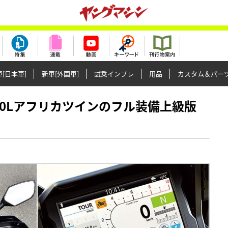
[日本車]
新車[外国車]
試乗インプレ
用品
カスタム＆パー
F1100Lアフリカツインのフル装備上級版