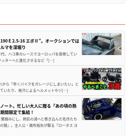
 E 2.5-16 エボⅡ”。オークションでは
クルマを深堀り
80年代、ハコ車のレースでヨーロッパを席巻してい
5リッターへと進化させるなど「[…]
と疲れから「早くバイクをガレージにしまいたい」と
ていたり、発汗によるヘルメットやジ[…]
トノート。忙しい大人に贈る「あの頃の熱
に期間限定で集結！
を鷲掴みにし、熱狂の渦へと巻き込んだ名作たち
の狼』。主人公・風吹裕矢が駆る「ロータス ヨ