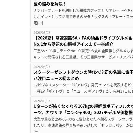
載の悩みを解決！
ナンバープレートを利用して積載力アップ！ リアシートやキ
けポイントとして活用できるのがタナックスの「プレートフ
定[…]
2026/08/07
【2026夏】高速道路SA・PAの絶品ドライブグル
No.1から話題の自販機アイスまで一挙紹介
三重SA・PA推しテイクNo.1が決定! 今夏の全国推しグルメ
キットで開催される三重県。その三重県のサービスエリア／パ
2026/08/07
スクーターがシフトダウンの時代へ!? 幻の名車に電
ハ注目ニュース総まとめ
EVビジネススクーター「ギアレヴ」発売 ヤマハを代表するビ
一種EV「ギアレヴ」と「ニュース ギアレヴ」が、先月17日に
2026/08/07
Uターンが怖くなくなる167kgの超軽量ボディフルカ
ーツ、カワサキ「ニンジャ400」2027モデルが価格据
大型の重さと250の非力さに悩むあなたへ贈るスポーツツアラ
したり、高速道路の登り坂や追い越しで「もう少しパワーが
[…]