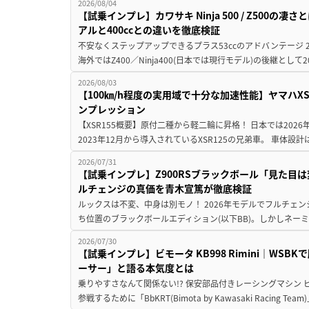
2026/08/04
【試乗インプレ】カワサキ Ninja 500 / Z500の
アルと400ccとの違いを徹底検証
不安なくステップアップできるプラス53ccのアドバンテージ 202
海外ではZ400／Ninja400(日本では現行モデル)の後継として2
2026/08/03
【100㎞/h程度の実用域で十分な加速性能】ヤマハX
ンプレッション
【XSR155概要】原付二種から軽二輪に昇格！ 日本では2026
2023年12月から導入されているXSR125の兄弟車。 車体設計は1
2026/07/31
【試乗インプレ】Z900RSブラックボール「見た目は
ルチェンジの真価を青木宣篤が徹底検証
ルックスは不変、中身は別モノ！ 2026年モデルでフルチェン
ち位置のブラックボールエディション(以下BB)。しかしネーミ
2026/07/30
【試乗インプレ】ビモータ KB998 Rimini｜WS
ーサー」と語る本気度とは
乗りやすさなんて関係ない!? 保安部品付きレーシングマシン
参戦するために「BbKRT(Bimota by Kawasaki Racing Team