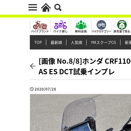
TOP
最新順
人気順
YMスクープCG
新車
[画像 No.8/8]ホンダ CR
AS ES DCT試乗インプレ
2020/07/28