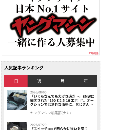
人気記事ランキング
日
週
月
年
2026/08/06
「いくらなんでも大げさ過ぎ…」BMWに
嘲笑された“190 E 2.5-16 エボⅡ”。オー
クションでは意外な価格に。おじさん達
が少年だった頃の憧れのクルマを深堀り
ヤングマシン編集部(ナカ)
2026/07/29
「スイッチONで明らかに違いを感じ