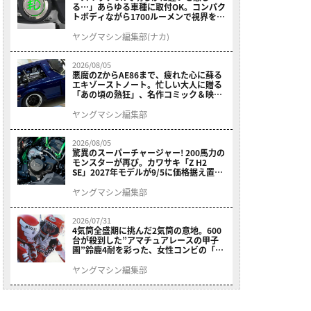
る…」あらゆる車種に取付OK。コンパク
トボディながら1700ルーメンで視界を確
保する［デイトナ・LEDフォグランプユ
ニット プレシャスレイ スモール］
ヤングマシン編集部(ナカ)
2026/08/05
悪魔のZからAE86まで、疲れた心に蘇る
エキゾーストノート。忙しい大人に贈る
「あの頃の熱狂」、名作コミック＆映画
の愛機たちが東京駅地下に期間限定で集
結！
ヤングマシン編集部
2026/08/05
驚異のスーパーチャージャー! 200馬力の
モンスターが再び。カワサキ「Z H2
SE」2027年モデルが9/5に価格据え置き
で発売
ヤングマシン編集部
2026/07/31
4気筒全盛期に挑んだ2気筒の意地。600
台が殺到した”アマチュアレースの甲子
園”鈴鹿4耐を彩った、女性コンビの「ス
ズキGSX400E」が特別展示開始
ヤングマシン編集部