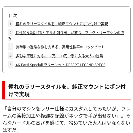
目次
1
憧れのラリースタイルを、純正マウントにポン付けで実現
2
個性的なX型LEDとアルミ削り出しが放つ、ファクトリーマシンの凄
み
3
長距離の過酷な旅を支える、実用性抜群のコックピット
4
多彩な車種に対応。17万8000円で手に入る大人の冒険
5
4K Parti Speciali ラリーキット DESERT LEGEND SPECS
憧れのラリースタイルを、純正マウントにポン付
けで実現
「自分のマシンをラリー仕様にカスタムしてみたいが、フレ
ームの溶接加工や複雑な配線がネックで手が出せない」。そ
んなハードルの高さを感じて、諦めていた大人は少なくない
はずだ。