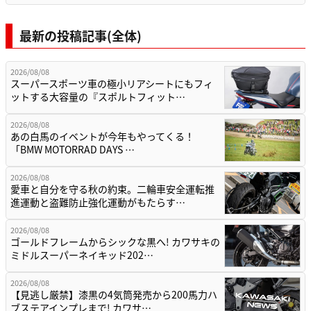
最新の投稿記事(全体)
2026/08/08
スーパースポーツ車の極小リアシートにもフィ
ットする大容量の『スポルトフィット…
2026/08/08
あの白馬のイベントが今年もやってくる！
「BMW MOTORRAD DAYS …
2026/08/08
愛車と自分を守る秋の約束。二輪車安全運転推
進運動と盗難防止強化運動がもたらす…
2026/08/08
ゴールドフレームからシックな黒へ! カワサキの
ミドルスーパーネイキッド202…
2026/08/08
【見逃し厳禁】漆黒の4気筒発売から200馬力ハ
ブステアインプレまで! カワサ…