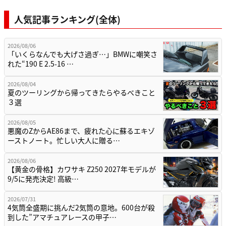
人気記事ランキング(全体)
2026/08/06
「いくらなんでも大げさ過ぎ…」BMWに嘲笑さ
れた“190 E 2.5-16 …
2026/08/04
夏のツーリングから帰ってきたらやるべきこと
３選
2026/08/05
悪魔のZからAE86まで、疲れた心に蘇るエキゾ
ーストノート。忙しい大人に贈る…
2026/08/06
【黄金の骨格】カワサキ Z250 2027年モデルが
9/5に発売決定! 高級…
2026/07/31
4気筒全盛期に挑んだ2気筒の意地。600台が殺
到した”アマチュアレースの甲子…