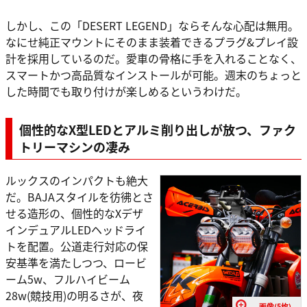
しかし、この「DESERT LEGEND」ならそんな心配は無用。
なにせ純正マウントにそのまま装着できるプラグ&プレイ設
計を採用しているのだ。愛車の骨格に手を入れることなく、
スマートかつ高品質なインストールが可能。週末のちょっと
した時間でも取り付けが楽しめるというわけだ。
個性的なX型LEDとアルミ削り出しが放つ、ファク
トリーマシンの凄み
ルックスのインパクトも絶大
だ。BAJAスタイルを彷彿とさ
せる造形の、個性的なXデザ
インデュアルLEDヘッドライ
トを配置。公道走行対応の保
安基準を満たしつつ、ロービ
ーム5w、フルハイビーム
28w(競技用)の明るさが、夜
画像(5枚)