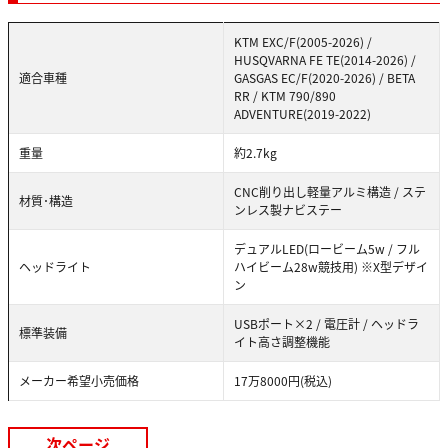
KTM EXC/F(2005-2026) /
HUSQVARNA FE TE(2014-2026) /
適合車種
GASGAS EC/F(2020-2026) / BETA
RR / KTM 790/890
ADVENTURE(2019-2022)
重量
約2.7kg
CNC削り出し軽量アルミ構造 / ステ
材質･構造
ンレス製ナビステー
デュアルLED(ロービーム5w / フル
ヘッドライト
ハイビーム28w競技用) ※X型デザイ
ン
USBポート×2 / 電圧計 / ヘッドラ
標準装備
イト高さ調整機能
メーカー希望小売価格
17万8000円(税込)
次ページ