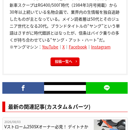
新車スクープはRG400/500Γ時代（1984年3月号掲載）から
30年以上続いている名物企画で、業界内の生情報を独自追跡
したものが主となっている。メイン読者層は50代とそのジュ
ニア世代となる20代。ブランドタイトルの“ヤング”という単
語はさすがに時代錯誤とはなったが、信条はバイク乗りの多
くが持ち合わせている“ヤング・アット・ハート”だ。
※ヤングマシン：
YouTube
｜
X
｜
Facebook
｜
Instagram
投稿一覧へ
最新の関連記事(カスタム＆パーツ)
2026/08/03
Vストローム250SXオーナー必見！ デイトナか