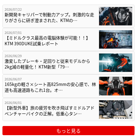
2026/07/22
新開発キャリパーで制動力アップ。刺激的な走
りがさらに研ぎ澄まされた、KTMの…
2026/07/01
【ミドルクラス最高の電脳体験が可能！！】
KTM 390DUKE試乗レポート
2026/06/29
激変したブレーキ・足回りと従来モデルから
2kg減の軽量化！ KTM新型「79…
2026/06/07
165kgの軽さ×シート高825mmの安心感で、林
道も高速道路もこれ1台。オ…
2026/06/01
【新型外車】旅の疲労を吹き飛ばすミドルアド
ベンチャーバイクの正解。低重心タン…
もっと見る