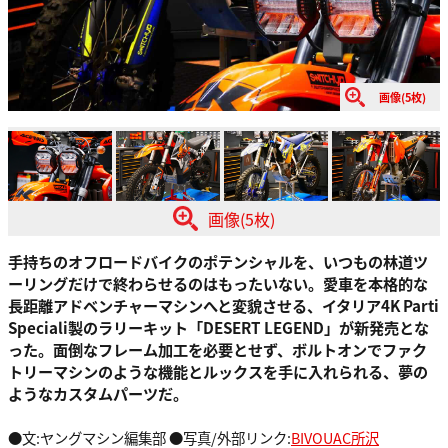
画像(5枚)
画像(5枚)
手持ちのオフロードバイクのポテンシャルを、いつもの林道ツ
ーリングだけで終わらせるのはもったいない。愛車を本格的な
長距離アドベンチャーマシンへと変貌させる、イタリア4K Parti
Speciali製のラリーキット「DESERT LEGEND」が新発売とな
った。面倒なフレーム加工を必要とせず、ボルトオンでファク
トリーマシンのような機能とルックスを手に入れられる、夢の
ようなカスタムパーツだ。
●文:ヤングマシン編集部 ●写真/外部リンク:
BIVOUAC所沢