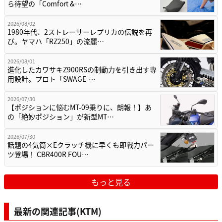
ら待望の「Comfort &…
2026/08/02
1980年代、2ストレーサーレプリカの伝説を再
び。ヤマハ「RZ250」の流麗…
2026/08/01
進化したカワサキZ900RSの制動力を引き出す専
用設計。プロト「SWAGE-…
2026/07/30
【ポジションに悩むMT-09乗りに、朗報！】あ
の「絶妙ポジション」が新型MT…
2026/07/30
話題の4気筒×Eクラッチ機に早くも即戦力パー
ツ登場！ CBR400R FOU…
もっと見る
最新の関連記事(KTM)