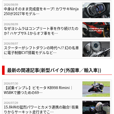
2026/08/09
中身はそのまま完成度をキープ! カワサキNinja
250が2027年モデル…
2026/08/09
なぜヨシムラはコンプリート車を作り続けたの
か? ハヤブサX-1からオフ車をモ…
2026/08/07
スクーターがシフトダウンの時代へ!? 幻の名車
に電子制御CVT搭載モデルなど…
最新の関連記事(新型バイク(外国車／輸入車))
2026/07/30
【試乗インプレ】ビモータ KB998 Rimini｜
WSBKで勝つための69…
2026/07/29
15.8kWの猛烈パワーとカメラ連携の融合! 街乗
りからサーキット走行までこ…