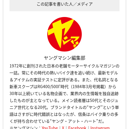
この記事を書いた人／メディア
ヤングマシン編集部
1972年に創刊された日本の老舗モーターサイクルマガジンの
一誌。常にその時代の熱いバイク達を追い続け、最新モデル
＆アイテムの実証テストに定評がある。また、代名詞となる
新車スクープはRG400/500Γ時代（1984年3月号掲載）から
30年以上続いている名物企画で、業界内の生情報を独自追跡
したものが主となっている。メイン読者層は50代とそのジュ
ニア世代となる20代。ブランドタイトルの“ヤング”という単
語はさすがに時代錯誤とはなったが、信条はバイク乗りの多
くが持ち合わせている“ヤング・アット・ハート”だ。
※ヤングマシン：
YouTube
｜
X
｜
Facebook
｜
Instagram