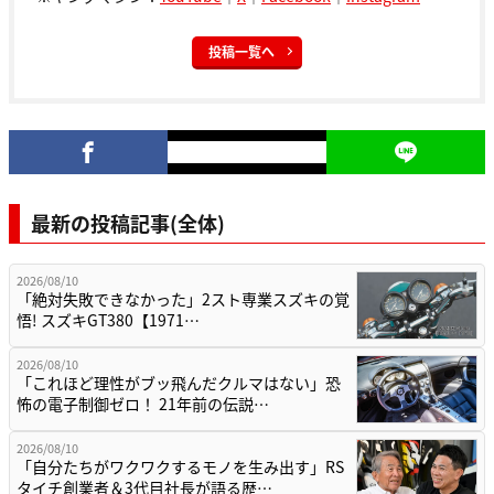
投稿一覧へ
最新の投稿記事(全体)
2026/08/10
「絶対失敗できなかった」2スト専業スズキの覚
悟! スズキGT380【1971…
2026/08/10
「これほど理性がブッ飛んだクルマはない」恐
怖の電子制御ゼロ！ 21年前の伝説…
2026/08/10
「自分たちがワクワクするモノを生み出す」RS
タイチ創業者＆3代目社長が語る歴…