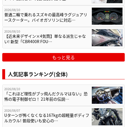
2026/08/10
普通二輪で乗れるスズキの最高峰ラグジュアリ
ースクーター。バイオガソリンに対応…
2026/08/10
【近未来デザイン×4気筒】単なる派生じゃな
い! 新型「CBR400R FOU…
もっと見る
人気記事ランキング(全体)
2026/08/10
「これほど理性がブッ飛んだクルマはない」恐
怖の電子制御ゼロ！ 21年前の伝説…
2026/08/07
Uターンが怖くなくなる167kgの超軽量ボディフ
ルカウル! 普段使いも安心の…