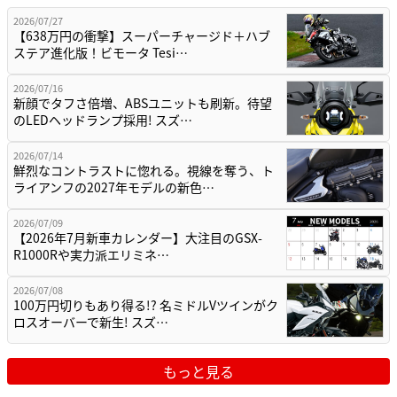
2026/07/27
【638万円の衝撃】スーパーチャージド＋ハブ
ステア進化版！ビモータ Tesi…
2026/07/16
新顔でタフさ倍増、ABSユニットも刷新。待望
のLEDヘッドランプ採用! スズ…
2026/07/14
鮮烈なコントラストに惚れる。視線を奪う、ト
ライアンフの2027年モデルの新色…
2026/07/09
【2026年7月新車カレンダー】大注目のGSX-
R1000Rや実力派エリミネ…
2026/07/08
100万円切りもあり得る!? 名ミドルVツインがク
ロスオーバーで新生! スズ…
もっと見る