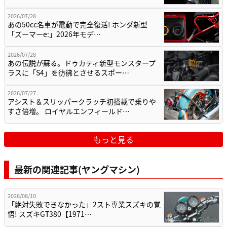
2026/07/28
あの50cc名車が電動で完全復活! ホンダ新型
「ズーマーe:」2026年モデ…
2026/07/28
あの伝説が蘇る。ドゥカティ新型モンスタープ
ラスに「S4」を彷彿とさせるスポー…
2026/07/27
アシスト＆スリッパークラッチ初搭載で乗りや
すさ倍増。 ロイヤルエンフィールド…
もっと見る
最新の関連記事(ヤングマシン)
2026/08/10
「絶対失敗できなかった」2スト専業スズキの覚
悟! スズキGT380【1971…