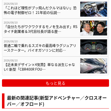
2026/08/10
「これほど理性がブッ飛んだクルマはない」恐
怖の電子制御ゼロ！ 21年前の伝説…
2026/08/10
「自分たちがワクワクするモノを生み出す」RS
タイチ創業者＆3代目社長が語る歴…
2026/08/10
普通二輪で乗れるスズキの最高峰ラグジュアリ
ースクーター。バイオガソリンに対応…
2026/08/10
【近未来デザイン×4気筒】単なる派生じゃな
い! 新型「CBR400R FOU…
もっと見る
最新の関連記事(新型アドベンチャー／クロスオー
バー／オフロード)